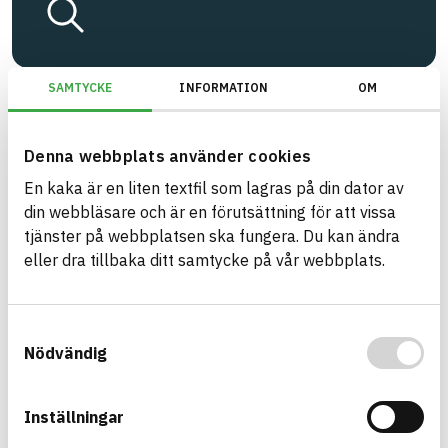
SAMTYCKE
INFORMATION
OM
Denna webbplats använder cookies
En kaka är en liten textfil som lagras på din dator av
din webbläsare och är en förutsättning för att vissa
tjänster på webbplatsen ska fungera. Du kan ändra
STEG 3
eller dra tillbaka ditt samtycke på vår webbplats.
Anslut företaget till BASTA-
systemet
Skapa ett personligt användarkonto
Samtyckesval
Nödvändig
Anslut till ett redan anslutet företag eller
registrera ett nytt företag.
Inställningar