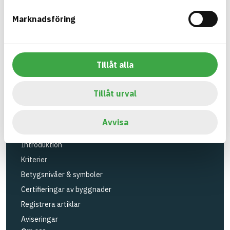
Verktyg
Marknadsföring
Sök artiklar
Loggbok
API
Tillåt alla
Registrera artiklar
Logga in
Tillåt urval
Registrera konto
BASTAs FAQ (Support)
Avvisa
BASTA-systemet
Introduktion
Kriterier
Betygsnivåer & symboler
Certifieringar av byggnader
Registrera artiklar
Aviseringar