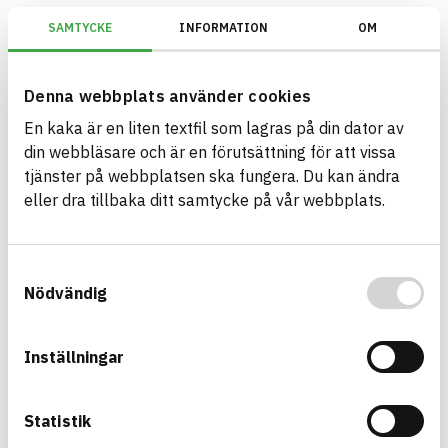
SAMTYCKE
INFORMATION
OM
BREEAM SE/Generation V6.X (2023)/Kriterium: Mat 07 Farliga ämnen/B
Denna webbplats använder cookies
En kaka är en liten textfil som lagras på din dator av
Bygg med BASTA - medvetna
din webbläsare och är en förutsättning för att vissa
produktval!
tjänster på webbplatsen ska fungera. Du kan ändra
eller dra tillbaka ditt samtycke på vår webbplats.
BASTA-systemet är ensamt på marknaden om att
erbjuda kostnadsfri och publikt tillgänglig
hållbarhets information om bygg- och
Samtyckesval
anläggningsprodukter. BASTA-systemet erbjuder
Nödvändig
även bedömningskriterier och betyg kopplat till
utfasning av farliga ämnen.
Inställningar
BASTA är ett dotterbolag till
IVL Svenska
Miljöinstitutet
och
Byggföretagen
.
Statistik
Länk till annan webbplats
LinkedIn