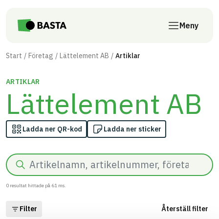
Till innehåll på sidan
Meny
Start
Företag
Lättelement AB
Artiklar
ARTIKLAR
Lättelement AB
Ladda ner QR-kod
Ladda ner sticker
Sök
0
resultat hittade på
61
ms.
Filter
Återställ filter