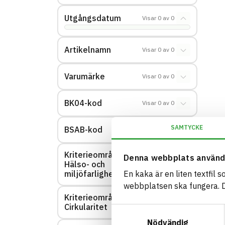
Utgångsdatum
Visar
0
av
0
Artikelnamn
Visar
0
av
0
Varumärke
Visar
0
av
0
BK04-kod
Visar
0
av
0
SAMTYCKE
BSAB-kod
Visar
0
av
0
Kriterieområde:
Denna webbplats använd
Hälso- och
Visar
0
av
0
miljöfarlighet
En kaka är en liten textfil 
webbplatsen ska fungera. Du
Kriterieområde:
Visar
0
av
0
Cirkularitet
Samtyckesval
Nödvändig