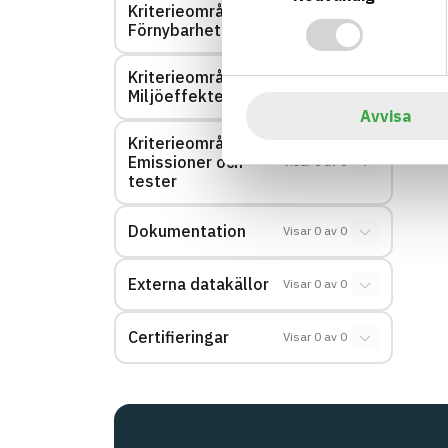
Kriterieområde:
Visar
0
av
0
Förnybarhet
Kriterieområde:
Visar
0
av
0
Miljöeffekter – EPD
Avvisa
Kriterieområde:
Emissioner och
Visar
0
av
0
tester
Dokumentation
Visar
0
av
0
Externa datakällor
Visar
0
av
0
Certifieringar
Visar
0
av
0