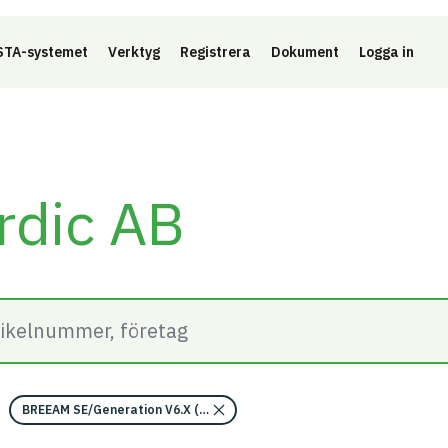
Länk 
TA-systemet
Verktyg
Registrera
Dokument
Logga in
rdic AB
BREEAM SE/Generation V6.X (2023)/Kriterium: Mat 07 Farliga ämnen/Be