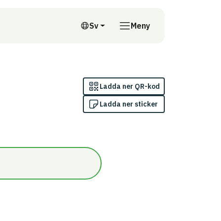
till annan webbplats
Sv
Meny
Svenska
Ladda ner QR-kod
Ladda ner sticker
dömningskriterium 4: Installationsprodukter