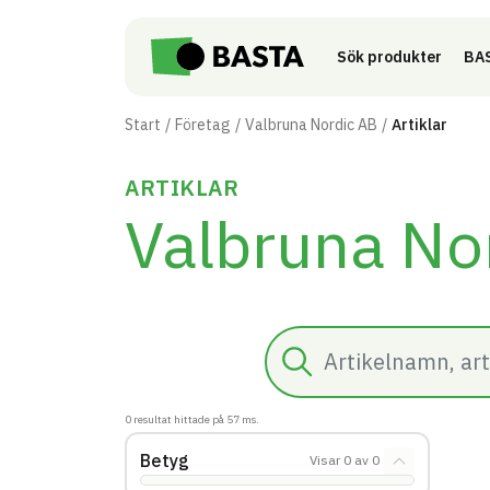
Till innehåll på sidan
Sök produkter
BAS
Start
Företag
Valbruna Nordic AB
Artiklar
ARTIKLAR
Valbruna No
Sök
0
resultat hittade på
57
ms.
Betyg
Visar
0
av
0