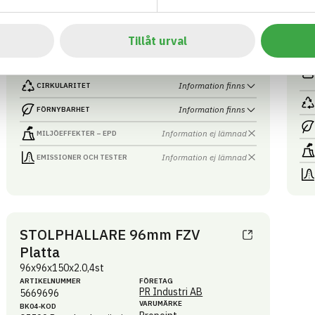
Propoint
05599
Byggbeslag övrigt
BK0
BASTA ID
GTIN
05
701809
7340036813216
GTI
Tillåt urval
73
HÄLSO- OCH MILJÖ­FARLIGHET
Information finns
Information finns
CIRKULARITET
Information finns
FÖRNYBARHET
Information ej lämnad
MILJÖEFFEKTER – EPD
Information ej lämnad
EMISSIONER OCH TESTER
STOLPHALLARE 96mm FZV
Platta
96x96x150x2.0,4st
ARTIKEL­NUMMER
FÖRETAG
PR Industri AB
5669696
VARUMÄRKE
BK04-KOD