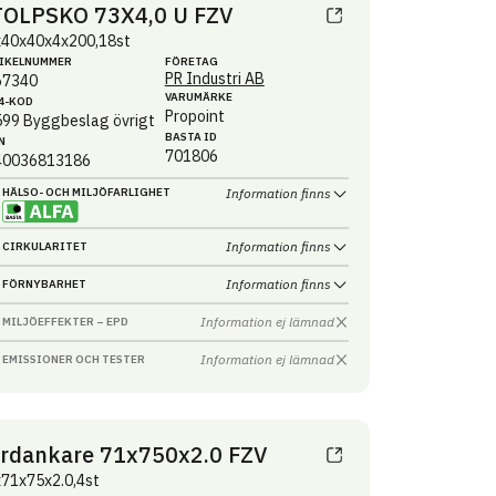
TOLPSKO 73X4,0 U FZV
x40x40x4x200,18st
IKEL­NUMMER
FÖRETAG
PR Industri AB
67340
VARUMÄRKE
4-KOD
Propoint
599
Byggbeslag övrigt
BASTA ID
N
701806
40036813186
HÄLSO- OCH MILJÖ­FARLIGHET
Information finns
Information finns
CIRKULARITET
Information finns
FÖRNYBARHET
Information ej lämnad
MILJÖEFFEKTER – EPD
Information ej lämnad
EMISSIONER OCH TESTER
rdankare 71x750x2.0 FZV
71x75x2.0,4st