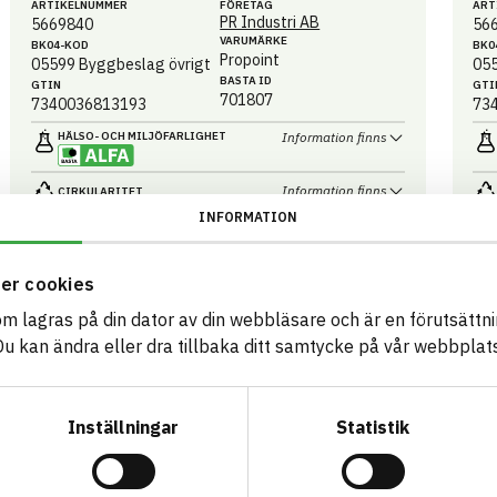
ARTIKEL­NUMMER
FÖRETAG
ART
PR Industri AB
5669840
56
VARUMÄRKE
BK04-KOD
BK0
Propoint
05599
Byggbeslag övrigt
05
BASTA ID
GTIN
GTI
701807
7340036813193
73
HÄLSO- OCH MILJÖ­FARLIGHET
Information finns
Information finns
CIRKULARITET
INFORMATION
Information finns
FÖRNYBARHET
Information ej lämnad
MILJÖEFFEKTER – EPD
er cookies
Information ej lämnad
EMISSIONER OCH TESTER
som lagras på din dator av din webbläsare och är en förutsättnin
 kan ändra eller dra tillbaka ditt samtycke på vår webbplats
Jordankare 100x750x2.0 FZV
S
Pl
Inställningar
Statistik
100x100x150x750x2.0,4st
ARTIKEL­NUMMER
FÖRETAG
71x
PR Industri AB
566100750
ART
VARUMÄRKE
BK04-KOD
56