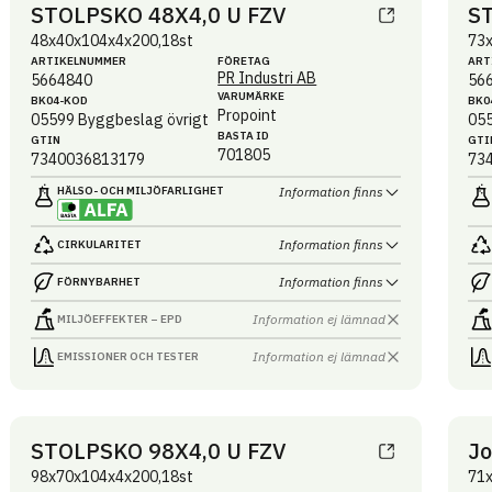
STOLPSKO 48X4,0 U FZV
S
48x40x104x4x200,18st
73
ARTIKEL­NUMMER
FÖRETAG
ART
PR Industri AB
5664840
56
VARUMÄRKE
BK04-KOD
BK0
Propoint
05599
Byggbeslag övrigt
05
BASTA ID
GTIN
GTI
701805
7340036813179
73
HÄLSO- OCH MILJÖ­FARLIGHET
Information finns
Information finns
CIRKULARITET
Information finns
FÖRNYBARHET
Information ej lämnad
MILJÖEFFEKTER – EPD
Information ej lämnad
EMISSIONER OCH TESTER
STOLPSKO 98X4,0 U FZV
Jo
98x70x104x4x200,18st
71x