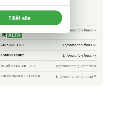
VARUMÄRKE
4-KOD
Propoint
599
Byggbeslag övrigt
BASTA ID
N
Tillåt alla
701810
40036813223
HÄLSO- OCH MILJÖ­FARLIGHET
Information finns
Information finns
CIRKULARITET
Information finns
FÖRNYBARHET
Information ej lämnad
MILJÖEFFEKTER – EPD
Information ej lämnad
EMISSIONER OCH TESTER