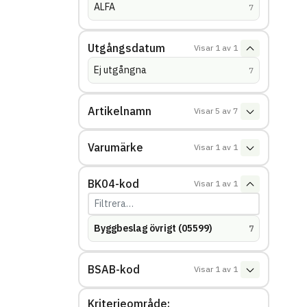
ALFA
(
träffar
)
7
Utgångsdatum
Visar
1
av
1
Ej utgångna
(
träffar
)
7
Artikelnamn
Visar
5
av
7
Varumärke
Visar
1
av
1
BK04-kod
Visar
1
av
1
Byggbeslag övrigt (05599)
(
träffar
)
7
BSAB-kod
Visar
1
av
1
Kriterieområde: