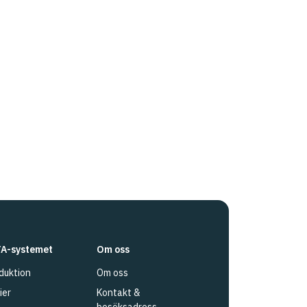
A-systemet
Om oss
duktion
Om oss
ier
Kontakt &
besöksadress