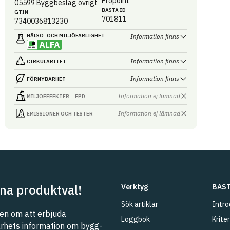
Propoint
05599
Byggbeslag övrigt
BASTA ID
GTIN
701811
7340036813230
HÄLSO- OCH MILJÖ­FARLIGHET
Information finns
Information finns
CIRKULARITET
Information finns
FÖRNYBARHET
Information ej lämnad
MILJÖEFFEKTER – EPD
Information ej lämnad
EMISSIONER OCH TESTER
na produktval!
Verktyg
BAST
Sök artiklar
Intro
n om att erbjuda
Loggbok
Kriter
barhets information om bygg-