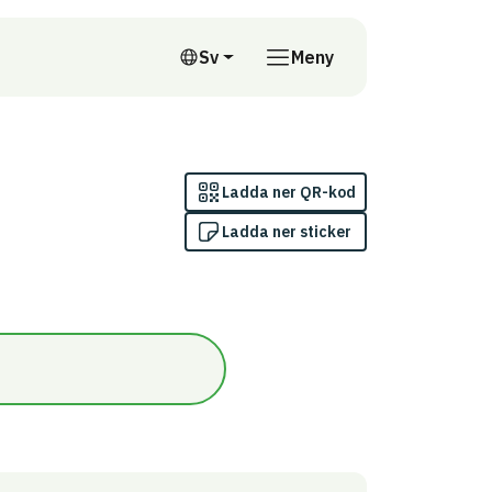
till annan webbplats
Sv
Meny
Svenska
Ladda ner QR-kod
Ladda ner sticker