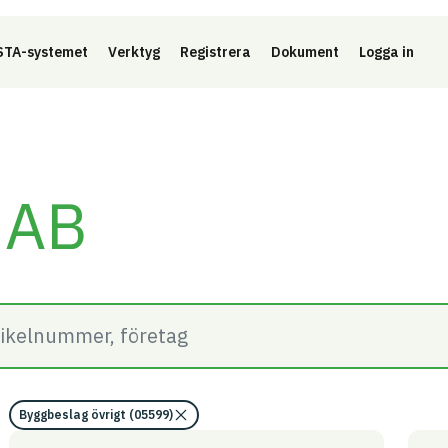
Länk 
TA-systemet
Verktyg
Registrera
Dokument
Logga in
 AB
Byggbeslag övrigt (05599)