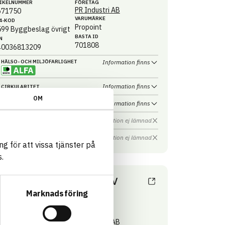
IKEL­NUMMER
FÖRETAG
PR Industri AB
671750
VARUMÄRKE
4-KOD
Propoint
599
Byggbeslag övrigt
BASTA ID
N
701808
40036813209
HÄLSO- OCH MILJÖ­FARLIGHET
Information finns
Information finns
CIRKULARITET
OM
Information finns
FÖRNYBARHET
Information ej lämnad
MILJÖEFFEKTER – EPD
Information ej lämnad
EMISSIONER OCH TESTER
g för att vissa tjänster på
.
TOLPHALLARE 71mm FZV
atta
Marknadsföring
71x150x2.0,4st
IKEL­NUMMER
FÖRETAG
PR Industri AB
67171