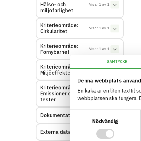
Hälso- och
Visar
1
av
1
miljöfarlighet
Kriterieområde:
Visar
1
av
1
Cirkularitet
Kriterieområde:
Visar
1
av
1
Förnybarhet
SAMTYCKE
Kriterieområde:
Visar
0
av
0
Miljöeffekter – EPD
Denna webbplats använd
Kriterieområde:
En kaka är en liten textfil 
Emissioner och
Visar
0
av
0
webbplatsen ska fungera. Du
tester
Samtyckesval
Dokumentation
Visar
0
av
0
Nödvändig
Externa datakällor
Visar
0
av
0