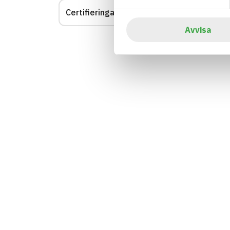
Certifieringar
Visar
153
av
153
Avvisa