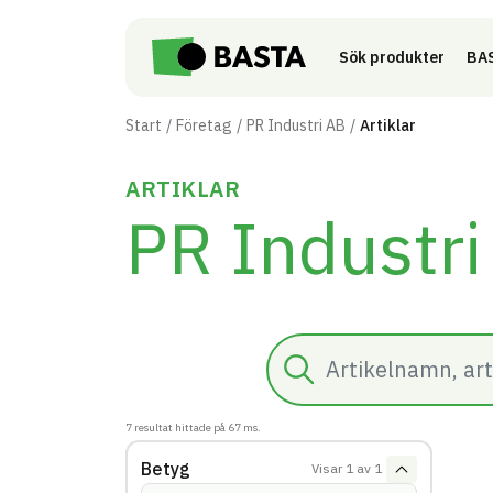
Till innehåll på sidan
Sök produkter
BAS
Start
Företag
PR Industri AB
Artiklar
ARTIKLAR
PR Industri
Sök
7
resultat hittade på
67
ms.
Betyg
Visar
1
av
1