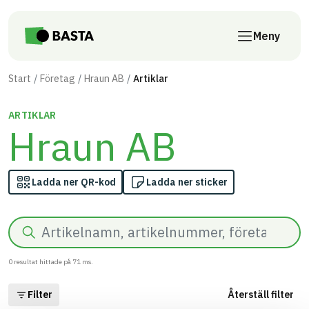
Till innehåll på sidan
Meny
Start
Företag
Hraun AB
Artiklar
ARTIKLAR
Hraun AB
Ladda ner QR-kod
Ladda ner sticker
Sök
0
resultat hittade på
71
ms.
Filter
Återställ filter