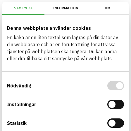
SAMTYCKE
INFORMATION
OM
Miljöbyggnad/Generation 2.X
Denna webbplats använder cookies
En kaka är en liten textfil som lagras på din dator av
Bygg med BASTA - medvetna
din webbläsare och är en förutsättning för att vissa
produktval!
tjänster på webbplatsen ska fungera. Du kan ändra
eller dra tillbaka ditt samtycke på vår webbplats.
BASTA-systemet är ensamt på marknaden om att
erbjuda kostnadsfri och publikt tillgänglig
hållbarhets information om bygg- och
Samtyckesval
anläggningsprodukter. BASTA-systemet erbjuder
Nödvändig
även bedömningskriterier och betyg kopplat till
utfasning av farliga ämnen.
Inställningar
BASTA är ett dotterbolag till
IVL Svenska
Miljöinstitutet
och
Byggföretagen
.
Statistik
Länk till annan webbplats
LinkedIn