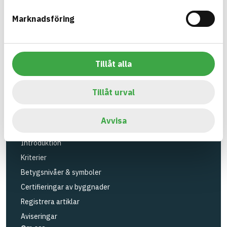
Verktyg
Marknadsföring
Sök artiklar
Loggbok
API
Tillåt alla
Registrera artiklar
Logga in
Tillåt urval
Registrera konto
BASTAs FAQ (Support)
Avvisa
BASTA-systemet
Introduktion
Kriterier
Betygsnivåer & symboler
Certifieringar av byggnader
Registrera artiklar
Aviseringar