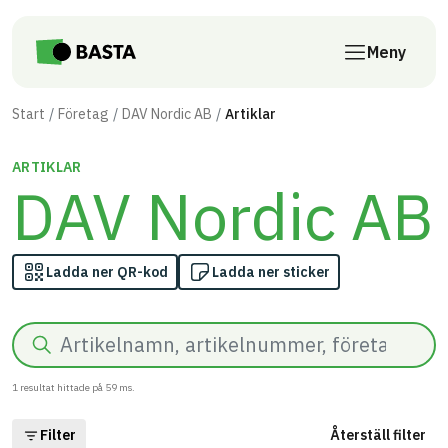
Till innehåll på sidan
Meny
Start
Företag
DAV Nordic AB
Artiklar
ARTIKLAR
DAV Nordic AB
Ladda ner QR-kod
Ladda ner sticker
Sök
1
resultat hittade på
59
ms.
Filter
Återställ filter