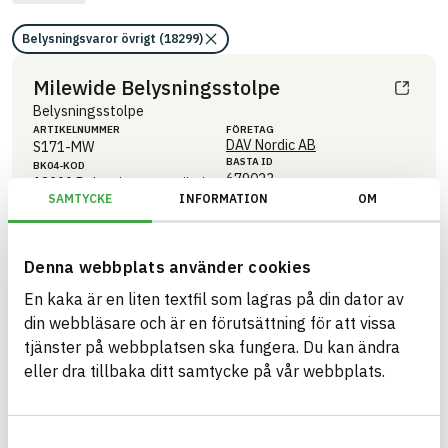
Belysningsvaror övrigt (18299)
Milewide Belysningsstolpe
Belysningsstolpe
ARTIKEL­NUMMER
FÖRETAG
DAV Nordic AB
S171-MW
BASTA ID
BK04-KOD
679023
18299
Belysningsvaror övrigt
SAMTYCKE
INFORMATION
OM
HÄLSO- OCH MILJÖ­FARLIGHET
Information finns
Information ej lämnad
CIRKULARITET
Denna webbplats använder cookies
Information ej lämnad
FÖRNYBARHET
En kaka är en liten textfil som lagras på din dator av
din webbläsare och är en förutsättning för att vissa
Information ej lämnad
MILJÖEFFEKTER – EPD
tjänster på webbplatsen ska fungera. Du kan ändra
Information ej lämnad
EMISSIONER OCH TESTER
eller dra tillbaka ditt samtycke på vår webbplats.
Samtyckesval