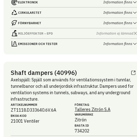
Information finns
ELEKTRONIK
Information finns
CIRKULARITET
Information finns
FÖRNYBARHET
Information ej lämnad
MILJÖEFFEKTER – EPD
Information finns
EMISSIONER OCH TESTER
Shaft dampers (40996)
Axelspjäll: Spjäll som används för ventilationssystem i tunnlar,
tunnelbanor och all underjordisk infrastruktur. Dampers used for
ventilation systems in tunnels, subways, and any underground
infrastructure.
ARTIKEL­NUMMER
FÖRETAG
Talleres Zitrón S.A
ZT1118.D333640.6V.6A
VARUMÄRKE
BK04-KOD
Zitrón
21001
Ventiler
BASTA ID
734202