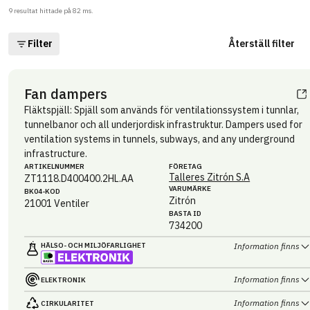
9
resultat hittade på
82
ms.
Filter
Återställ filter
Fan dampers
Fläktspjäll: Spjäll som används för ventilationssystem i tunnlar,
tunnelbanor och all underjordisk infrastruktur. Dampers used for
ventilation systems in tunnels, subways, and any underground
infrastructure.
ARTIKEL­NUMMER
FÖRETAG
Talleres Zitrón S.A
ZT1118.D400400.2HL.AA
VARUMÄRKE
BK04-KOD
Zitrón
21001
Ventiler
BASTA ID
734200
HÄLSO- OCH MILJÖ­FARLIGHET
Information finns
Information finns
ELEKTRONIK
Information finns
CIRKULARITET