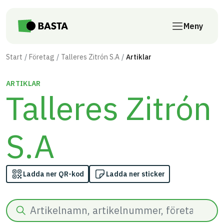
Till innehåll på sidan
Meny
Start
Företag
Talleres Zitrón S.A
Artiklar
ARTIKLAR
Talleres Zitrón
S.A
Ladda ner QR-kod
Ladda ner sticker
Sök