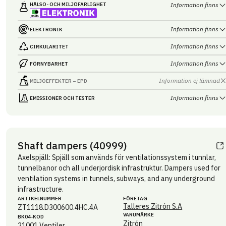
HÄLSO- OCH MILJÖ­FARLIGHET
Information finns
Information finns
ELEKTRONIK
Information finns
CIRKULARITET
Information finns
FÖRNYBARHET
Information ej lämnad
MILJÖEFFEKTER – EPD
Information finns
EMISSIONER OCH TESTER
Shaft dampers (40999)
Axelspjäll: Spjäll som används för ventilationssystem i tunnlar,
tunnelbanor och all underjordisk infrastruktur. Dampers used for
ventilation systems in tunnels, subways, and any underground
infrastructure.
ARTIKEL­NUMMER
FÖRETAG
Talleres Zitrón S.A
ZT1118.D300600.4HC.4A
VARUMÄRKE
BK04-KOD
Zitrón
21001
Ventiler