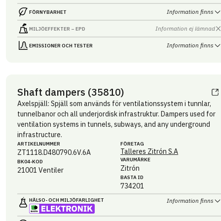
Information finns
FÖRNYBARHET
Information ej lämnad
MILJÖEFFEKTER – EPD
Information finns
EMISSIONER OCH TESTER
Shaft dampers (35810)
Axelspjäll: Spjäll som används för ventilationssystem i tunnlar,
tunnelbanor och all underjordisk infrastruktur. Dampers used for
ventilation systems in tunnels, subways, and any underground
infrastructure.
ARTIKEL­NUMMER
FÖRETAG
Talleres Zitrón S.A
ZT1118.D480790.6V.6A
VARUMÄRKE
BK04-KOD
Zitrón
21001
Ventiler
BASTA ID
734201
HÄLSO- OCH MILJÖ­FARLIGHET
Information finns