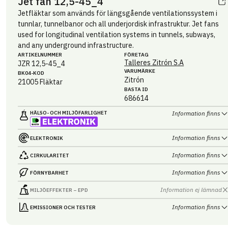
Jet fan 12,5-45_4
Jetfläktar som används för längsgående ventilationssystem i
tunnlar, tunnelbanor och all underjordisk infrastruktur. Jet fans
used for longitudinal ventilation systems in tunnels, subways,
and any underground infrastructure.
ARTIKEL­NUMMER
FÖRETAG
Talleres Zitrón S.A
JZR 12,5-45_4
VARUMÄRKE
BK04-KOD
Zitrón
21005
Fläktar
BASTA ID
686614
HÄLSO- OCH MILJÖ­FARLIGHET
Information finns
Information finns
ELEKTRONIK
Information finns
CIRKULARITET
Information finns
FÖRNYBARHET
Information ej lämnad
MILJÖEFFEKTER – EPD
Information finns
EMISSIONER OCH TESTER