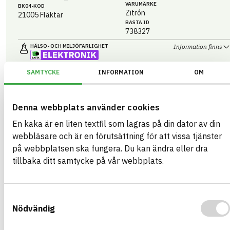
VARUMÄRKE
BK04-KOD
Zitrón
21005
Fläktar
BASTA ID
738327
HÄLSO- OCH MILJÖ­FARLIGHET
Information finns
Information finns
ELEKTRONIK
SAMTYCKE
INFORMATION
OM
Information finns
CIRKULARITET
Denna webbplats använder cookies
Information finns
FÖRNYBARHET
En kaka är en liten textfil som lagras på din dator av din
Information ej lämnad
MILJÖEFFEKTER – EPD
webbläsare och är en förutsättning för att vissa tjänster
Information finns
EMISSIONER OCH TESTER
på webbplatsen ska fungera. Du kan ändra eller dra
tillbaka ditt samtycke på vår webbplats.
Axial fan ZVN
Samtyckesval
Axialfläkt: Kraftiga axialfläktar som används för underjordiska
Nödvändig
ventilationssystem. Heavy duty axial fans used for underground
ventilation systems.