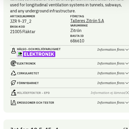
used for longitudinal ventilation systems in tunnels, subways,
and any underground infrastructure.
ARTIKEL­NUMMER
FÖRETAG
Talleres Zitrón S.A
JZR 9-37_2
VARUMÄRKE
BK04-KOD
Zitrón
21005
Fläktar
BASTA ID
686610
HÄLSO- OCH MILJÖ­FARLIGHET
Information finns
Information finns
ELEKTRONIK
Information finns
CIRKULARITET
Information finns
FÖRNYBARHET
Information ej lämnad
MILJÖEFFEKTER – EPD
Information finns
EMISSIONER OCH TESTER