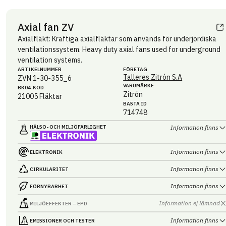
Axial fan ZV
Axialfläkt: Kraftiga axialfläktar som används för underjordiska
ventilationssystem. Heavy duty axial fans used for underground
ventilation systems.
ARTIKEL­NUMMER
FÖRETAG
Talleres Zitrón S.A
ZVN 1-30-355_6
VARUMÄRKE
BK04-KOD
Zitrón
21005
Fläktar
BASTA ID
714748
HÄLSO- OCH MILJÖ­FARLIGHET
Information finns
Information finns
ELEKTRONIK
Information finns
CIRKULARITET
Information finns
FÖRNYBARHET
Information ej lämnad
MILJÖEFFEKTER – EPD
Information finns
EMISSIONER OCH TESTER