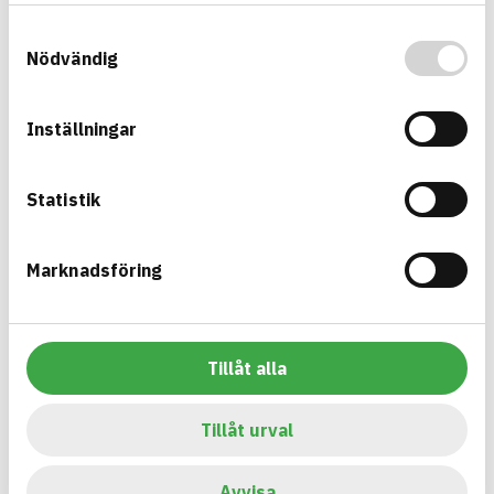
Information ej lämnad
EMISSIONER OCH TESTER
Samtyckesval
Nödvändig
Inställningar
Bygg med BASTA - medvetna
produktval!
Statistik
BASTA-systemet är ensamt på marknaden om att
erbjuda kostnadsfri och publikt tillgänglig
Marknadsföring
hållbarhets information om bygg- och
anläggningsprodukter. BASTA-systemet erbjuder
även bedömningskriterier och betyg kopplat till
utfasning av farliga ämnen.
Tillåt alla
BASTA är ett dotterbolag till
IVL Svenska
Tillåt urval
Miljöinstitutet
och
Byggföretagen
.
Avvisa
Länk till annan webbplats
LinkedIn