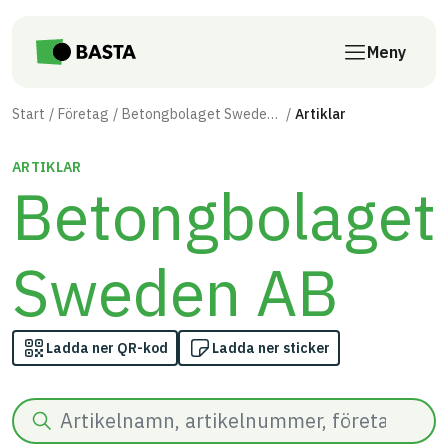
Till innehåll på sidan
Meny
Start
Företag
Betongbolaget Sweden AB
Artiklar
ARTIKLAR
Betongbolaget
Sweden AB
Ladda ner QR-kod
Ladda ner sticker
Sök