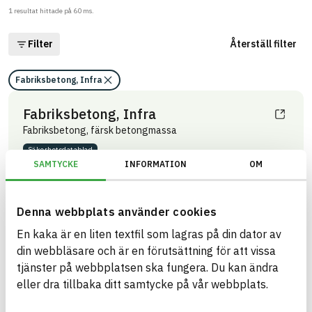
1
resultat hittade på
60
ms.
Filter
Återställ filter
Fabriksbetong, Infra
Fabriksbetong, Infra
Fabriksbetong, färsk betongmassa
Säkerhets­datablad
ARTIKEL­NUMMER
FÖRETAG
SAMTYCKE
INFORMATION
OM
Betongbolaget Sweden AB
Infra 1
BASTA ID
BK04-KOD
655220
010
Bindemedel och bruk
Denna webbplats använder cookies
HÄLSO- OCH MILJÖ­FARLIGHET
Information finns
En kaka är en liten textfil som lagras på din dator av
din webbläsare och är en förutsättning för att vissa
Information ej lämnad
CIRKULARITET
tjänster på webbplatsen ska fungera. Du kan ändra
Information finns
FÖRNYBARHET
eller dra tillbaka ditt samtycke på vår webbplats.
Information ej lämnad
MILJÖEFFEKTER – EPD