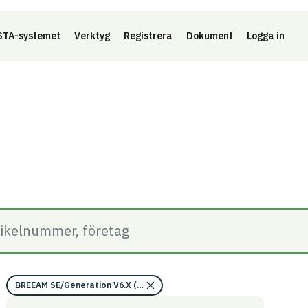
Länk 
TA-systemet
Verktyg
Registrera
Dokument
Logga in
BREEAM SE/Generation V6.X (2023)