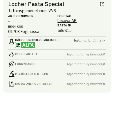
Locher Pasta Special
Tätninsgsmedel inom VVS
ARTIKEL­NUMMER
FÖRETAG
Lecova AB
-
BASTA ID
BK04-KOD
586815
01703
Fogmassa
HÄLSO- OCH MILJÖ­FARLIGHET
Information finns
Information ej lämnad
CIRKULARITET
Information ej lämnad
FÖRNYBARHET
Information ej lämnad
MILJÖEFFEKTER – EPD
Information ej lämnad
EMISSIONER OCH TESTER