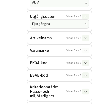
ALFA
(
träffar
)
1
Utgångsdatum
Visar
1
av
1
Ej utgångna
(
träffar
)
1
Artikelnamn
Visar
1
av
1
Varumärke
Visar
0
av
0
BK04-kod
Visar
1
av
1
BSAB-kod
Visar
1
av
1
Kriterieområde:
Hälso- och
Visar
1
av
1
miljöfarlighet