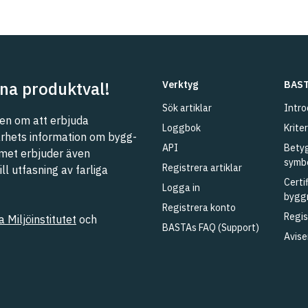
na produktval!
Verktyg
BAST
Sök artiklar
Intro
n om att erbjuda
Loggbok
Kriter
barhets information om bygg-
API
Betyg
met erbjuder även
symb
Registrera artiklar
l utfasning av farliga
Certi
Logga in
bygg
Registrera konto
Regis
 Miljöinstitutet
och
BASTAs FAQ (Support)
Avise