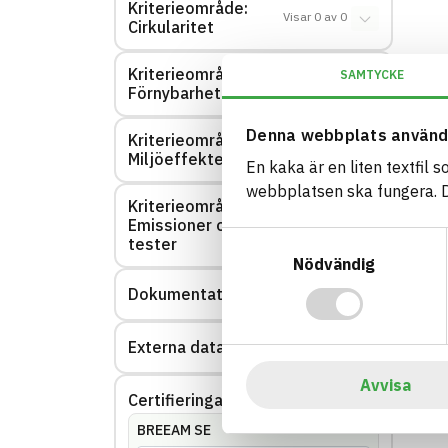
Kriterieområde:
Visar
0
av
0
Cirkularitet
Kriterieområde:
SAMTYCKE
Visar
0
av
0
Förnybarhet
Denna webbplats använd
Kriterieområde:
Visar
0
av
0
Miljöeffekter – EPD
En kaka är en liten textfil 
webbplatsen ska fungera. Du
Kriterieområde:
Emissioner och
Visar
0
av
0
Samtyckesval
tester
Nödvändig
Dokumentation
Visar
0
av
0
Externa datakällor
Visar
0
av
0
Avvisa
Certifieringar
Visar
144
av
144
BREEAM SE