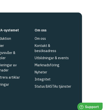
A-systemet
Om oss
duktion
Om oss
ier
Kontakt &
besöksadress
snivåer &
oler
Utbildningar & events
fieringar av
Marknadsföring
nader
Nyheter
trera artiklar
Integritet
ringar
Status BASTAs tjänster