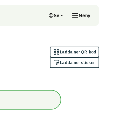
till annan webbplats
Sv
Meny
Svenska
Ladda ner QR-kod
Ladda ner sticker