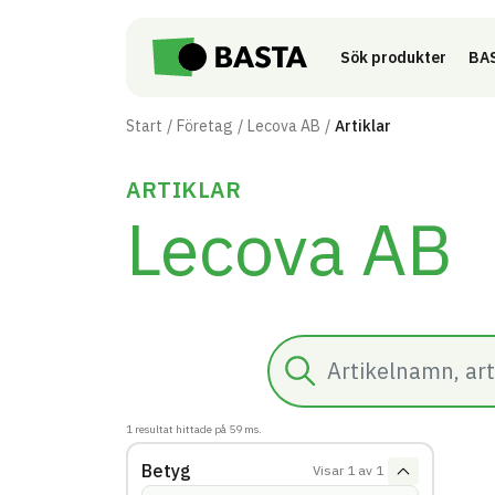
Till innehåll på sidan
Sök produkter
BAS
Start
Företag
Lecova AB
Artiklar
ARTIKLAR
Lecova AB
Sök
1
resultat hittade på
59
ms.
Betyg
Visar
1
av
1