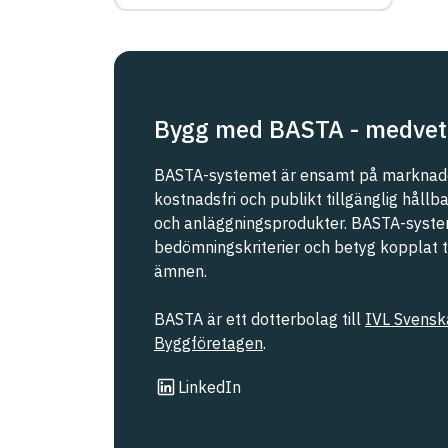
eller Malmö stad
REACH SVHC
Svanen
Bygg med BASTA - medvet
Svenska Kraftnät
BASTA-systemet är ensamt på marknade
kostnadsfri och publikt tillgänglig håll
och anläggningsprodukter. BASTA-syste
Trafikverket
bedömningskriterier och betyg kopplat til
ämnen.
Upphandlingsmyndigheten
BASTA är ett dotterbolag till
IVL Svenska
Byggföretagen
.
Länk till annan webbplats
LinkedIn