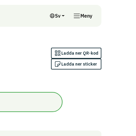
till annan webbplats
Sv
Meny
Svenska
Ladda ner QR-kod
Ladda ner sticker