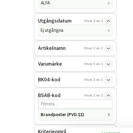
ALFA
(
träffar
)
5
Utgångsdatum
Visar
1
av
1
Ej utgångna
(
träffar
)
5
Artikelnamn
Visar
2
av
2
Varumärke
Visar
1
av
1
BK04-kod
Visar
1
av
1
BSAB-kod
Visar
1
av
1
Brandposter (PVD.11)
(
träffar
)
5
Kriterieområde: