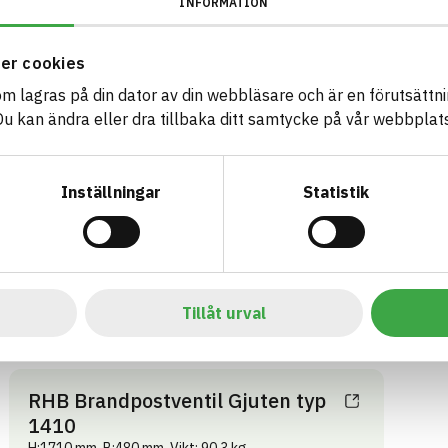
1410
1
INFORMATION
H:1210 mm, B:480 mm, Vikt: 73,4 kg
H:1
ARTIKEL­NUMMER
FÖRETAG
ART
er cookies
Rödhammarbolagen AB
4203023
42
VARUMÄRKE
BK04-KOD
BK0
som lagras på din dator av din webbläsare och är en förutsättnin
Rödhammarbolagen
20714
Brandutrustning
20
 kan ändra eller dra tillbaka ditt samtycke på vår webbplats
BASTA ID
658614
HÄLSO- OCH MILJÖ­FARLIGHET
Information finns
Inställningar
Statistik
Information ej lämnad
CIRKULARITET
Information ej lämnad
FÖRNYBARHET
Information ej lämnad
MILJÖEFFEKTER – EPD
Tillåt urval
Information ej lämnad
EMISSIONER OCH TESTER
RHB Brandpostventil Gjuten typ
1410
H:1710 mm, B:480 mm, Vikt: 90,3 kg