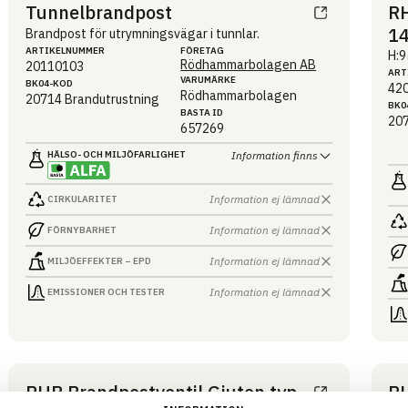
Tunnelbrandpost
RH
1
Brandpost för utrymningsvägar i tunnlar.
ARTIKEL­NUMMER
FÖRETAG
H:9
Rödhammarbolagen AB
20110103
ART
VARUMÄRKE
BK04-KOD
42
Rödhammarbolagen
20714
Brandutrustning
BK0
BASTA ID
20
657269
HÄLSO- OCH MILJÖ­FARLIGHET
Information finns
Information ej lämnad
CIRKULARITET
Information ej lämnad
FÖRNYBARHET
Information ej lämnad
MILJÖEFFEKTER – EPD
Information ej lämnad
EMISSIONER OCH TESTER
RHB Brandpostventil Gjuten typ
RH