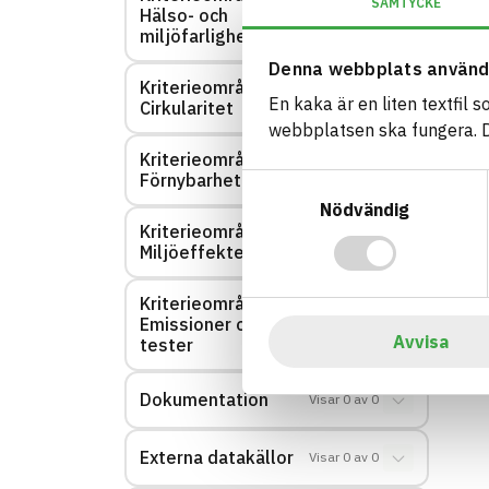
SAMTYCKE
Hälso- och
Visar
1
av
1
miljöfarlighet
Denna webbplats använd
Kriterieområde:
Visar
0
av
0
En kaka är en liten textfil 
Cirkularitet
webbplatsen ska fungera. Du
Kriterieområde:
Visar
0
av
0
Förnybarhet
Samtyckesval
Nödvändig
Kriterieområde:
Visar
0
av
0
Miljöeffekter – EPD
Kriterieområde:
Emissioner och
Visar
0
av
0
Avvisa
tester
Dokumentation
Visar
0
av
0
Externa datakällor
Visar
0
av
0