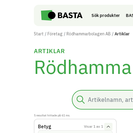
Till innehåll på sidan
Sök produkter
BAS
Start
Företag
Rödhammarbolagen AB
Artiklar
ARTIKLAR
Rödhammar
Sök
5
resultat hittade på
61
ms.
Betyg
Visar
1
av
1