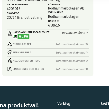
ARTIKEL­NUMMER
FÖRETAG
Rödhammarbolagen AB
4203016
VARUMÄRKE
BK04-KOD
Rödhammarbolagen
20714
Brandutrustning
BASTA ID
658616
HÄLSO- OCH MILJÖ­FARLIGHET
Information finns
Information ej lämnad
CIRKULARITET
Information ej lämnad
FÖRNYBARHET
Information ej lämnad
MILJÖEFFEKTER – EPD
Information ej lämnad
EMISSIONER OCH TESTER
na produktval!
Verktyg
BAST