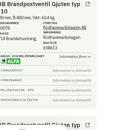
B Brandpostventil Gjuten typ
410
50 mm, B:480 mm, Vikt: 60,4 kg
IKEL­NUMMER
FÖRETAG
Rödhammarbolagen AB
03078
VARUMÄRKE
4-KOD
Rödhammarbolagen
714
Brandutrustning
BASTA ID
658613
HÄLSO- OCH MILJÖ­FARLIGHET
Information finns
Information ej lämnad
CIRKULARITET
Information ej lämnad
FÖRNYBARHET
Information ej lämnad
MILJÖEFFEKTER – EPD
Information ej lämnad
EMISSIONER OCH TESTER
B Brandpostventil Gjuten typ