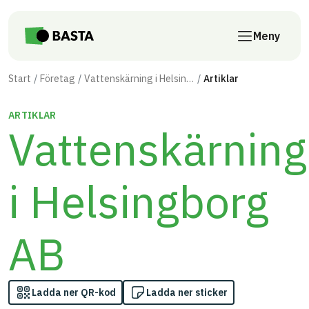
Till innehåll på sidan
Meny
Start
Företag
Vattenskärning i Helsingborg AB
Artiklar
ARTIKLAR
Vattenskärning
i Helsingborg
AB
Ladda ner QR-kod
Ladda ner sticker