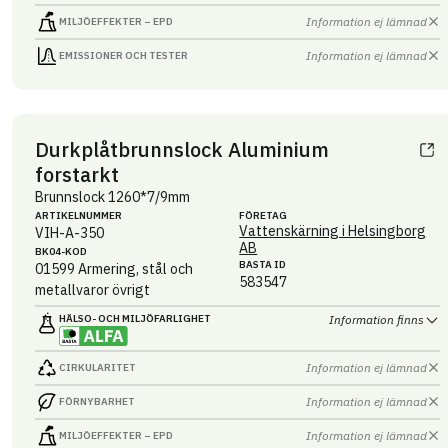
Information ej lämnad
MILJÖEFFEKTER – EPD
Information ej lämnad
EMISSIONER OCH TESTER
Durkplåtbrunnslock Aluminium
forstarkt
Brunnslock 1260*7/9mm
ARTIKEL­NUMMER
FÖRETAG
Vattenskärning i Helsingborg
VIH-A-350
AB
BK04-KOD
BASTA ID
01599
Armering, stål och
583547
metallvaror övrigt
HÄLSO- OCH MILJÖ­FARLIGHET
Information finns
Information ej lämnad
CIRKULARITET
Information ej lämnad
FÖRNYBARHET
Information ej lämnad
MILJÖEFFEKTER – EPD