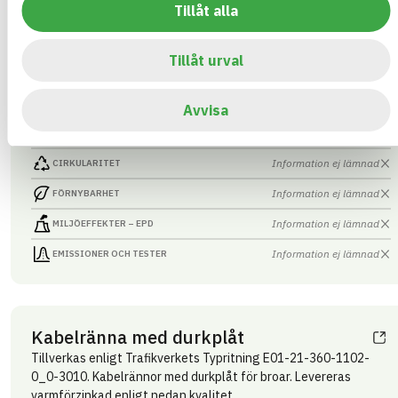
Tillåt alla
Plattfromar for kabelskåp 2*1200
ARTIKEL­NUMMER
FÖRETAG
Vattenskärning i Helsingborg
VIH-P2000
AB
Tillåt urval
BK04-KOD
BASTA ID
01599
Armering, stål och
584427
metallvaror övrigt
Avvisa
HÄLSO- OCH MILJÖ­FARLIGHET
Information finns
Information ej lämnad
CIRKULARITET
Information ej lämnad
FÖRNYBARHET
Information ej lämnad
MILJÖEFFEKTER – EPD
Information ej lämnad
EMISSIONER OCH TESTER
Kabelränna med durkplåt
Tillverkas enligt Trafikverkets Typritning E01-21-360-1102-
0_0-3010. Kabelrännor med durkplåt för broar. Levereras
varmförzinkad enligt nedan kvalitet.