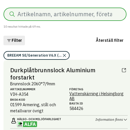
Sök
10
resultat hittade på
69
ms.
Filter
Återställ filter
BREEAM SE/Generation V6.X (2023)/Kriterium: Mat 07 Farliga ämnen
Durkplåtbrunnslock Aluminium
forstarkt
Brunnslock 2060*7/9mm
ARTIKEL­NUMMER
FÖRETAG
Vattenskärning i Helsingborg
VIH-A354
AB
BK04-KOD
BASTA ID
01599
Armering, stål och
584426
metallvaror övrigt
HÄLSO- OCH MILJÖ­FARLIGHET
Information finns