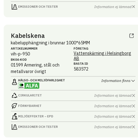
Information ej lämnad
EMISSIONER OCH TESTER
Kabelskena
kabelupphängning i brunnar 1000*65MM
ARTIKEL­NUMMER
FÖRETAG
Vattenskärning i Helsingborg
vih-p-950
AB
BK04-KOD
BASTA ID
01599
Armering, stål och
583572
metallvaror övrigt
HÄLSO- OCH MILJÖ­FARLIGHET
Information finns
Information ej lämnad
CIRKULARITET
Information ej lämnad
FÖRNYBARHET
Information ej lämnad
MILJÖEFFEKTER – EPD
Information ej lämnad
EMISSIONER OCH TESTER