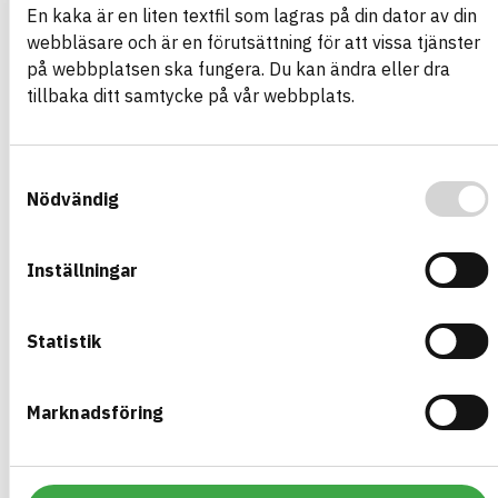
En kaka är en liten textfil som lagras på din dator av din
Durkplåtbrunnslock Aluminium
webbläsare och är en förutsättning för att vissa tjänster
forstarkt
på webbplatsen ska fungera. Du kan ändra eller dra
Brunnslock 1560*7/9mm
tillbaka ditt samtycke på vår webbplats.
ARTIKEL­NUMMER
FÖRETAG
Vattenskärning i Helsingborg
VIH-A-352
AB
BK04-KOD
BASTA ID
01599
Armering, stål och
584378
Samtyckesval
metallvaror övrigt
Nödvändig
HÄLSO- OCH MILJÖ­FARLIGHET
Information finns
Inställningar
Information ej lämnad
CIRKULARITET
Information ej lämnad
FÖRNYBARHET
Statistik
Information ej lämnad
MILJÖEFFEKTER – EPD
Information ej lämnad
EMISSIONER OCH TESTER
Marknadsföring
Plattfromar 2M