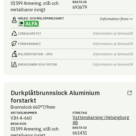
BASTA ID
01599
Armering, stål och
693679
metallvaror övrigt
HÄLSO- OCH MILJÖ­FARLIGHET
Information finns
Information ej lämnad
CIRKULARITET
Information ej lämnad
FÖRNYBARHET
Information ej lämnad
MILJÖEFFEKTER – EPD
Information ej lämnad
EMISSIONER OCH TESTER
Durkplåtbrunnslock Aluminium
forstarkt
Brunnslock 660*7/9mm
ARTIKEL­NUMMER
FÖRETAG
Vattenskärning i Helsingborg
VIH-A-660
AB
BK04-KOD
BASTA ID
01599
Armering, stål och
661451
metallvaror övrigt