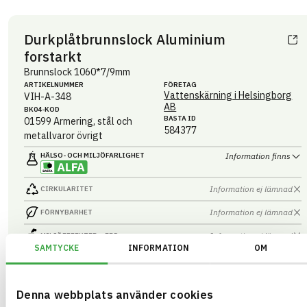
Durkplåtbrunnslock Aluminium
forstarkt
Brunnslock 1060*7/9mm
ARTIKEL­NUMMER
FÖRETAG
Vattenskärning i Helsingborg
VIH-A-348
AB
BK04-KOD
BASTA ID
01599
Armering, stål och
584377
metallvaror övrigt
HÄLSO- OCH MILJÖ­FARLIGHET
Information finns
Information ej lämnad
CIRKULARITET
Information ej lämnad
FÖRNYBARHET
Information ej lämnad
MILJÖEFFEKTER – EPD
SAMTYCKE
INFORMATION
OM
Information ej lämnad
EMISSIONER OCH TESTER
Denna webbplats använder cookies