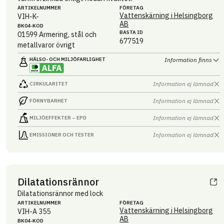
ARTIKEL­NUMMER
FÖRETAG
Vattenskärning i Helsingborg
VIH-K-
AB
BK04-KOD
BASTA ID
01599
Armering, stål och
677519
metallvaror övrigt
HÄLSO- OCH MILJÖ­FARLIGHET
Information finns
Information ej lämnad
CIRKULARITET
Information ej lämnad
FÖRNYBARHET
Information ej lämnad
MILJÖEFFEKTER – EPD
Information ej lämnad
EMISSIONER OCH TESTER
Dilatationsrännor
Dilatationsrännor med lock
ARTIKEL­NUMMER
FÖRETAG
Vattenskärning i Helsingborg
VIH-A 355
AB
BK04-KOD