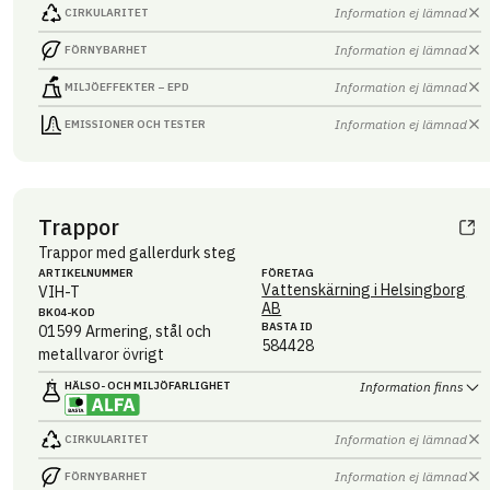
Information ej lämnad
CIRKULARITET
Information ej lämnad
FÖRNYBARHET
Information ej lämnad
MILJÖEFFEKTER – EPD
Information ej lämnad
EMISSIONER OCH TESTER
Trappor
Trappor med gallerdurk steg
ARTIKEL­NUMMER
FÖRETAG
Vattenskärning i Helsingborg
VIH-T
AB
BK04-KOD
BASTA ID
01599
Armering, stål och
584428
metallvaror övrigt
HÄLSO- OCH MILJÖ­FARLIGHET
Information finns
Information ej lämnad
CIRKULARITET
Information ej lämnad
FÖRNYBARHET