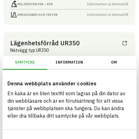
Information ej lämnad
MILJÖEFFEKTER – EPD
Information ej lämnad
EMISSIONER OCH TESTER
Lägenhetsförråd UR350
Nätvägg typ UR350
Produktblad
SAMTYCKE
INFORMATION
OM
ARTIKEL­NUMMER
FÖRETAG
Troax Nordic AB
35000010
VARUMÄRKE
BK04-KOD
Troax nätväggar
03399
Innertak- och
Denna webbplats använder cookies
BASTA ID
väggsystem övrigt
51268
En kaka är en liten textfil som lagras på din dator av
HÄLSO- OCH MILJÖ­FARLIGHET
Information finns
din webbläsare och är en förutsättning för att vissa
tjänster på webbplatsen ska fungera. Du kan ändra
Information ej lämnad
CIRKULARITET
eller dra tillbaka ditt samtycke på vår webbplats.
Information ej lämnad
FÖRNYBARHET
Information ej lämnad
MILJÖEFFEKTER – EPD
Samtyckesval