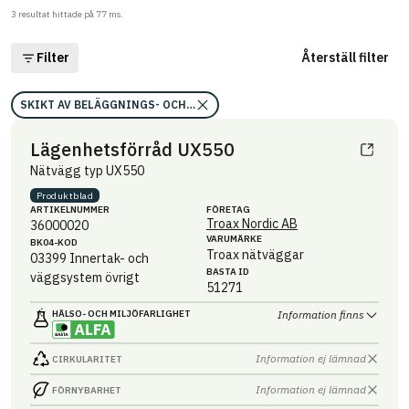
3
resultat hittade på
77
ms.
Filter
Återställ filter
SKIKT AV BELÄGGNINGS- OCH BEKLÄDNADSVAROR I HUS (M)
Lägenhetsförråd UX550
Nätvägg typ UX550
Produktblad
ARTIKEL­NUMMER
FÖRETAG
Troax Nordic AB
36000020
VARUMÄRKE
BK04-KOD
Troax nätväggar
03399
Innertak- och
BASTA ID
väggsystem övrigt
51271
HÄLSO- OCH MILJÖ­FARLIGHET
Information finns
Information ej lämnad
CIRKULARITET
Information ej lämnad
FÖRNYBARHET