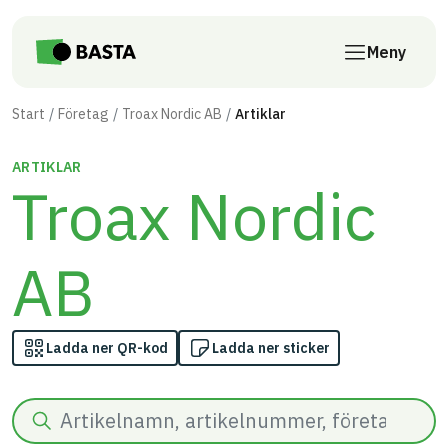
Till innehåll på sidan
Meny
Start
Företag
Troax Nordic AB
Artiklar
ARTIKLAR
Troax Nordic
AB
Ladda ner QR-kod
Ladda ner sticker
Sök