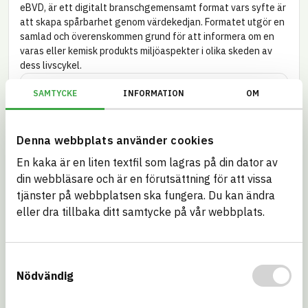
eBVD, är ett digitalt bransch­gemensamt format vars syfte är
att skapa spårbarhet genom värde­kedjan. Formatet utgör en
samlad och överens­kommen grund för att informera om en
varas eller kemisk produkts miljö­aspekter i olika skeden av
dess livscykel.
ID
SAMTYCKE
INFORMATION
OM
Kravställare och certifieringar
Se hur artikeln förhåller sig till andra kravställare och
certifieringar.
Denna webbplats använder cookies
En kaka är en liten textfil som lagras på din dator av
BREEAM NOR
BREEAM SE
din webbläsare och är en förutsättning för att vissa
tjänster på webbplatsen ska fungera. Du kan ändra
Byggkeramikrådet
DGNB – Danmark
eller dra tillbaka ditt samtycke på vår webbplats.
EU CSRD –
EU REACH – SVHC
Substances of
concern (SoC)
Samtyckesval
Nödvändig
EU Taxonomi
Kemikalie­
inspektionen