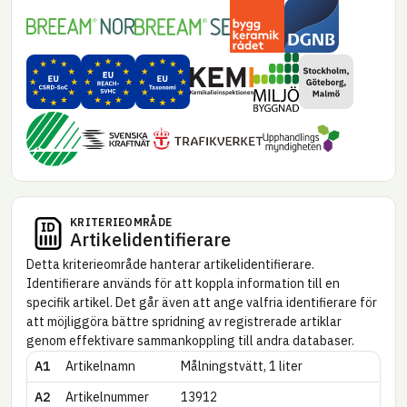
Byggkeramikrådet
DGNB – Danmark
BREEAM NOR
BREEAM SE
Miljöbyggnad
EU CSRD – Substances of concern (SoC)
EU REACH – SVHC
EU Taxonomi
Miljökrav Stoc
Kemikalie­inspektionen
Svanen – Nya byggnader
Upphandlings­myndi
Trafikverket
Svenska kraftnät
KRITERIE­OMRÅDE
Artikel­identifierare
Detta kriterie­område hanterar artikel­identifierare.
Identifierare används för att koppla information till en
specifik artikel. Det går även att ange valfria identifierare för
att möjliggöra bättre spridning av registrerade artiklar
genom effektivare sammankoppling till andra databaser.
A1
Artikelnamn
Målningstvätt, 1 liter
A2
Artikel­nummer
13912