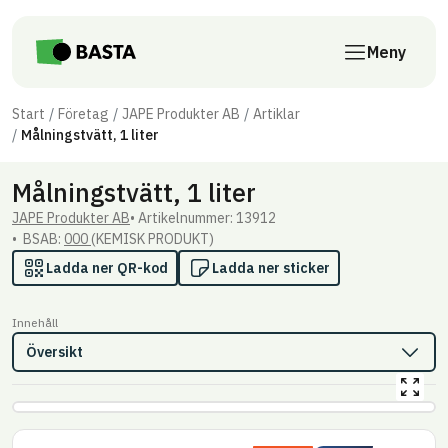
Till innehåll på sidan
Meny
Start
Företag
JAPE Produkter AB
Artiklar
Målningstvätt, 1 liter
Målningstvätt, 1 liter
JAPE Produkter AB
Artikel­nummer: 13912
BSAB:
000
(KEMISK PRODUKT)
Ladda ner QR-kod
Ladda ner sticker
Innehåll
Översikt
Förstor