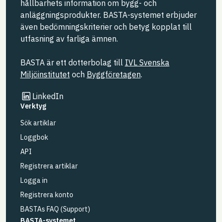
hållbarhets information om bygg- och
anläggningsprodukter. BASTA-systemet erbjuder
även bedömningskriterier och betyg kopplat till
utfasning av farliga ämnen.
BASTA är ett dotterbolag till
IVL Svenska
Miljöinstitutet
och
Byggföretagen
.
Länk till annan webbplats
LinkedIn
Verktyg
Sök artiklar
Loggbok
API
Registrera artiklar
Logga in
Registrera konto
BASTAs FAQ (Support)
BASTA-systemet