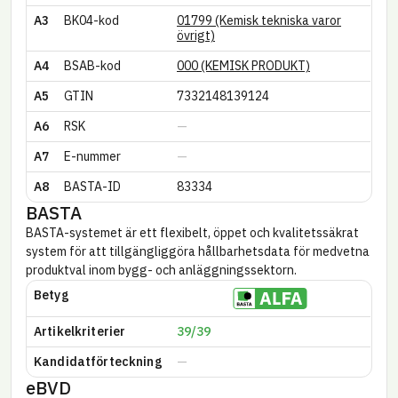
A3
BK04-kod
01799 (Kemisk tekniska varor
övrigt)
A4
BSAB-kod
000 (KEMISK PRODUKT)
A5
GTIN
7332148139124
A6
RSK
A7
E-nummer
A8
BASTA-ID
83334
BASTA
BASTA-systemet är ett flexibelt, öppet och kvalitetssäkrat
system för att tillgängliggöra hållbarhetsdata för medvetna
produktval inom bygg- och anläggningssektorn.
Betyg
Artikel­kriterier
39/39
Kandidatförteckning
eBVD