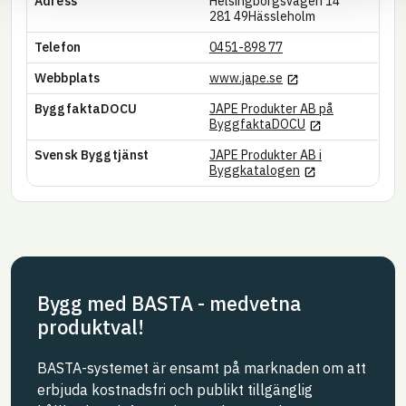
Adress
Helsingborgsvägen 14
281 49
Hässleholm
Telefon
0451-898 77
Länk till annan webb
Webbplats
www.jape.se
ByggfaktaDOCU
JAPE Produkter AB på
Länk till annan w
ByggfaktaDOCU
Svensk Byggtjänst
JAPE Produkter AB i
Länk till annan w
Byggkatalogen
Bygg med BASTA - medvetna
produktval!
BASTA-systemet är ensamt på marknaden om att
erbjuda kostnadsfri och publikt tillgänglig