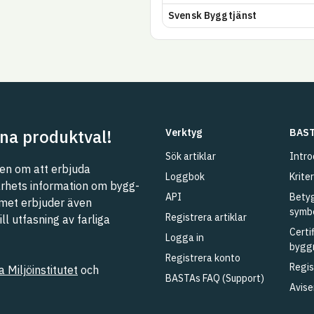
Svensk Byggtjänst
na produktval!
Verktyg
BAST
Sök artiklar
Intro
n om att erbjuda
Loggbok
Kriter
barhets information om bygg-
API
Betyg
met erbjuder även
symb
Registrera artiklar
l utfasning av farliga
Certi
Logga in
bygg
Registrera konto
Regis
 Miljöinstitutet
och
BASTAs FAQ (Support)
Avise