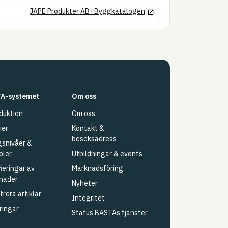
Länk till annan webbplats
JAPE Produkter AB i Byggkatalogen
A-systemet
Om oss
duktion
Om oss
ier
Kontakt &
besöksadress
snivåer &
oler
Utbildningar & events
fieringar av
Marknadsföring
nader
Nyheter
trera artiklar
Integritet
ringar
Status BASTAs tjänster