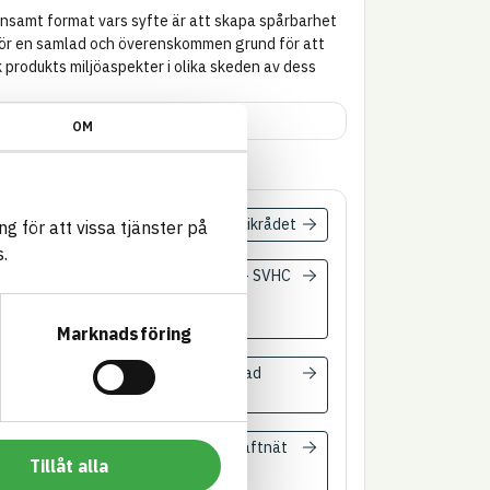
ensamt format vars syfte är att skapa spårbarhet
ör en samlad och överens­kommen grund för att
 produkts miljö­aspekter i olika skeden av dess
OM
eringar
dra kravställare och certifieringar.
EEAM SE
Byggkeramikrådet
g för att vissa tjänster på
.
 CSRD –
EU REACH – SVHC
bstances of
ncern (SoC)
Marknadsföring
mikalie­
Miljöbyggnad
spektionen
anen – Nya
Svenska kraftnät
Tillåt alla
ggnader