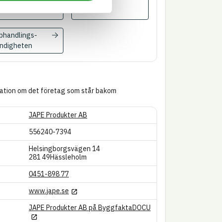
phandlings­
ndigheten
ation om det företag som står bakom
JAPE Produkter AB
556240-7394
Helsingborgsvägen 14
281 49
Hässleholm
0451-898 77
Länk till annan webbplats
www.jape.se
Länk till annan webbpl
JAPE Produkter AB på ByggfaktaDOCU