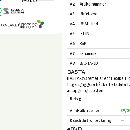
A2
Artikel­nummer
 – Nya byggnader
Svenska kraftnät
A3
BK04-kod
Upphandlings­myndigheten
verket
A4
BSAB-kod
A5
GTIN
A6
RSK
A7
E-nummer
A8
BASTA-ID
BASTA
BASTA-systemet är ett flexibelt, 
tillgängliggöra hållbarhetsdata 
anläggningssektorn.
Betyg
Artikel­kriterier
39/3
Kandidatförteckning
eBVD