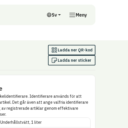
till annan webbplats
Sv
Meny
Svenska
Ladda ner QR-kod
Ladda ner sticker
e
kel­identifierare. Identifierare används för att
artikel. Det går även att ange valfria identifierare
g av registrerade artiklar genom effektivare
ser.
almö stad
Underhållstvätt, 1 liter