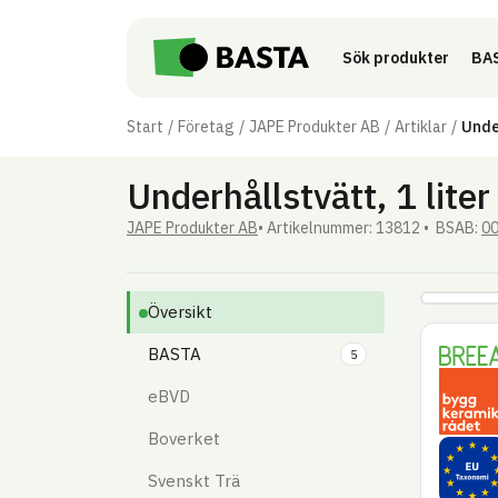
Till innehåll på sidan
Sök produkter
BAS
Start
Företag
JAPE Produkter AB
Artiklar
Under
Underhållstvätt, 1 liter
JAPE Produkter AB
Artikel­nummer: 13812
BSAB:
0
Översikt
BREEA
BASTA
5
Byggke
eBVD
Boverket
EU Tax
Svenskt Trä