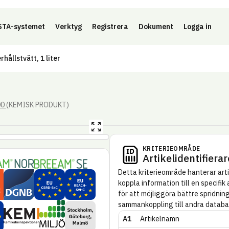
Länk 
TA-systemet
Verktyg
Registrera
Dokument
Logga in
hållstvätt, 1 liter
00
(KEMISK PRODUKT)
Förstora bild
KRITERIE­OMRÅDE
Artikel­identifierar
M NOR
BREEAM SE
Detta kriterie­område hanterar arti
ramikrådet
DGNB – Danmark
EU CSRD – Substances of concern (SoC)
EU REACH – SVHC
koppla information till en specifik 
för att möjliggöra bättre spridnin
sammankoppling till andra databa
Miljöbyggnad
onomi
Miljökrav Stockholms, Göteborgs eller M
Kemikalie­inspektionen
A1
Artikelnamn