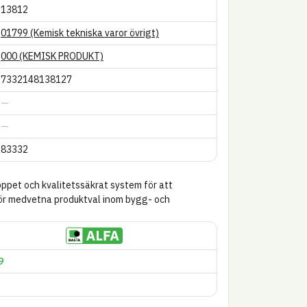
13812
01799 (Kemisk tekniska varor övrigt)
000 (KEMISK PRODUKT)
7332148138127
83332
öppet och kvalitetssäkrat system för att
för medvetna produktval inom bygg- och
9