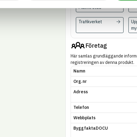
Göteborgs eller
Malmö stad
Trafikverket
Up
my
Företag
Här samlas grundläggande inform
registreringen av denna produkt.
Namn
Org.nr
Adress
Telefon
Webbplats
ByggfaktaDOCU