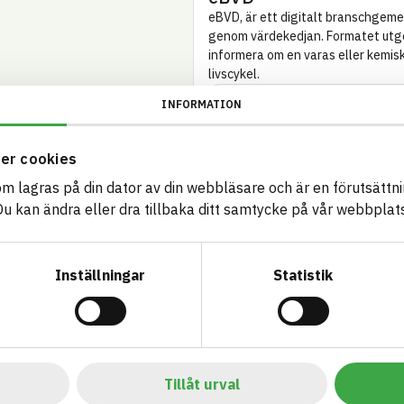
eBVD, är ett digitalt bransch­gem
genom värde­kedjan. Formatet utg
informera om en varas eller kemisk
livscykel.
ID
INFORMATION
Kravställare och certifi
Se hur artikeln förhåller sig till an
er cookies
BREEAM NOR
BR
som lagras på din dator av din webbläsare och är en förutsättnin
 kan ändra eller dra tillbaka ditt samtycke på vår webbplats
DGNB – Danmark
EU
Su
co
Inställningar
Statistik
EU Taxonomi
Ke
in
Miljökrav
Sv
Tillåt urval
Stockholms,
by