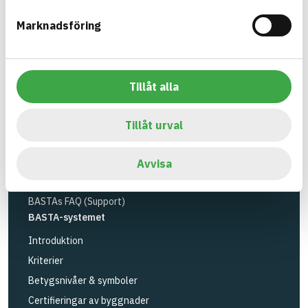
Miljöinstitutet
och
Byggföretagen
.
Marknadsföring
Länk till annan webbplats
LinkedIn
Verktyg
Sök artiklar
Tillåt alla
Loggbok
API
Tillåt urval
Registrera artiklar
Logga in
Avvisa
Registrera konto
BASTAs FAQ (Support)
BASTA-systemet
Introduktion
Kriterier
Betygsnivåer & symboler
Certifieringar av byggnader