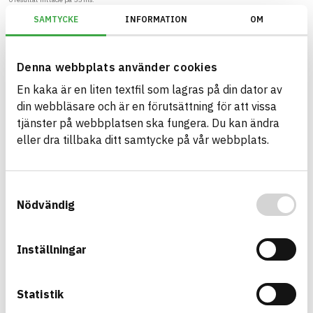
SAMTYCKE
INFORMATION
OM
Filter
Återställ filter
Denna webbplats använder cookies
KEMIs PRIO-verktyg/PRIO
En kaka är en liten textfil som lagras på din dator av
din webbläsare och är en förutsättning för att vissa
tjänster på webbplatsen ska fungera. Du kan ändra
eller dra tillbaka ditt samtycke på vår webbplats.
Bygg med BASTA - medvetna
produktval!
Samtyckesval
BASTA-systemet är ensamt på marknaden om att
Nödvändig
erbjuda kostnadsfri och publikt tillgänglig
hållbarhets information om bygg- och
anläggningsprodukter. BASTA-systemet erbjuder
Inställningar
även bedömningskriterier och betyg kopplat till
utfasning av farliga ämnen.
Statistik
BASTA är ett dotterbolag till
IVL Svenska