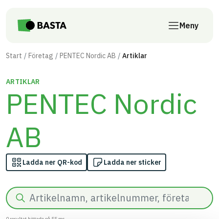
Till innehåll på sidan
Meny
Start
Företag
PENTEC Nordic AB
Artiklar
ARTIKLAR
PENTEC Nordic
AB
Ladda ner QR-kod
Ladda ner sticker
Sök
0
resultat hittade på
55
ms.