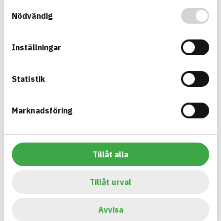
Samtyckesval
Information ej lämnad
EMISSIONER OCH TESTER
Nödvändig
Inställningar
Bygg med BASTA - medvetna
Statistik
produktval!
BASTA-systemet är ensamt på marknaden om att
Marknadsföring
erbjuda kostnadsfri och publikt tillgänglig
hållbarhets information om bygg- och
anläggningsprodukter. BASTA-systemet erbjuder
Tillåt alla
även bedömningskriterier och betyg kopplat till
utfasning av farliga ämnen.
Tillåt urval
BASTA är ett dotterbolag till
IVL Svenska
Miljöinstitutet
och
Byggföretagen
.
Avvisa