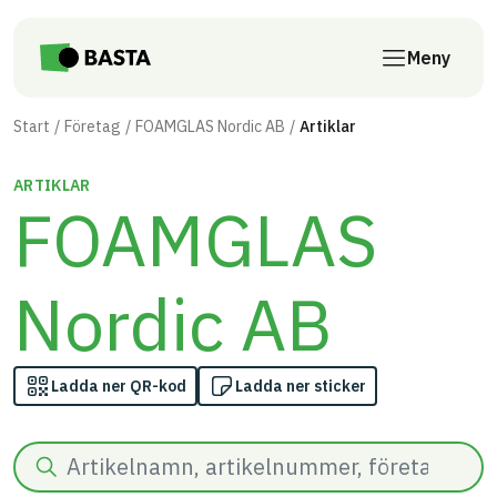
Till innehåll på sidan
Meny
Start
Företag
FOAMGLAS Nordic AB
Artiklar
ARTIKLAR
FOAMGLAS
Nordic AB
Ladda ner QR-kod
Ladda ner sticker
Sök