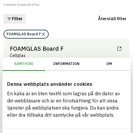
1
resultat hittade på
69
ms.
Filter
Återställ filter
FOAMGLAS Board F
FOAMGLAS Board F
Cellglas
ARTIKEL­NUMMER
FÖRETAG
SAMTYCKE
INFORMATION
OM
FOAMGLAS Nordic AB
BF 04020
VARUMÄRKE
BK04-KOD
FOAMGLAS
01399
Isoleringsmaterial
BASTA ID
övrigt
Denna webbplats använder cookies
33353
En kaka är en liten textfil som lagras på din dator av
HÄLSO- OCH MILJÖ­FARLIGHET
Information finns
din webbläsare och är en förutsättning för att vissa
tjänster på webbplatsen ska fungera. Du kan ändra
Information ej lämnad
CIRKULARITET
eller dra tillbaka ditt samtycke på vår webbplats.
Information ej lämnad
FÖRNYBARHET
Information ej lämnad
MILJÖEFFEKTER – EPD