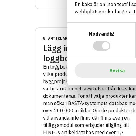
En kaka är en liten textfil 
webbplatsen ska fungera. Du
Samtyckesval
Nödvändig
5. ARTIKLAR
Lägg in produkter i
loggboken
En loggbok används för att dokumentera
Avvisa
vilka produkter som använts i
byggprojektet, produkterna kategoriseras 
valfri struktur och avvikelser från krav ka
dokumenteras. För att välja produkter ka
man söka i BASTA-systemets databas me
över 200 000 artiklar. Om de produkter d
vill använda inte finns där finns även en
tilläggsmodul som erbjuder tillgång till
FINFOs artikeldatabas med över 1,7