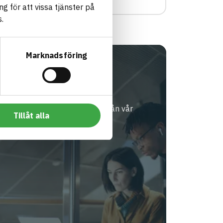
g för att vissa tjänster på
.
Marknadsföring
OKUMENTBANKEN
Handledning
loggbokstjänst
ämta komplett handledning ifrån vår
Tillåt alla
okumentbank.