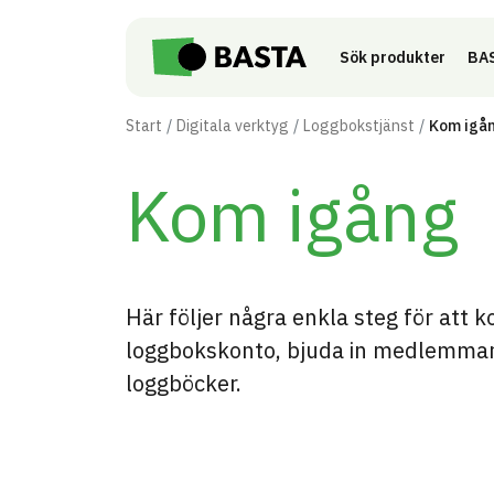
Till innehåll på sidan
Sök produkter
BAS
Start
Digitala verktyg
Loggbokstjänst
Kom igå
Kom igång
Här följer några enkla steg för att
loggbokskonto, bjuda in medlemma
loggböcker.