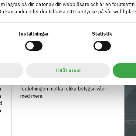
som lagras på din dator av din webbläsare och är en förutsättnin
 kan ändra eller dra tillbaka ditt samtycke på vår webbplats
Inställningar
Statistik
D
5. ANALYSERA
Följ upp avvikelser och
analysera
H
När alla produkter är inlagda i loggboken
Tillåt urval
d
kan man följa upp eventuella avvikelser
i
som är inrapporterade samt analysera
n
fördelningen mellan olika betygsnivåer
n
med mera.
d
u