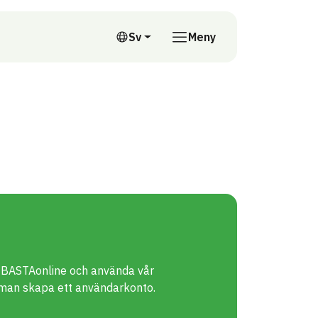
till annan webbplats
Sv
Meny
Svenska
å BASTAonline och använda vår
man skapa ett användarkonto.