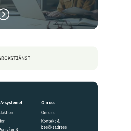
GGBOKSTJÄNST
A-systemet
Om oss
duktion
Om oss
ier
Kontakt &
besöksadress
snivåer &