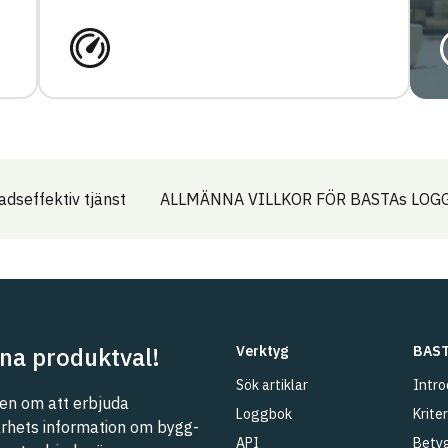
adseffektiv tjänst
ALLMÄNNA VILLKOR FÖR BASTAs LO
na produktval!
Verktyg
BAST
Sök artiklar
Intro
n om att erbjuda
Loggbok
Kriter
barhets information om bygg-
API
Betyg