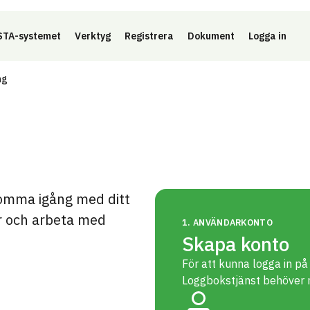
Länk 
TA-systemet
Verktyg
Registrera
Dokument
Logga in
ng
 komma igång med ditt
r och arbeta med
1. ANVÄNDARKONTO
Skapa konto
För att kunna logga in p
Loggbokstjänst behöver 