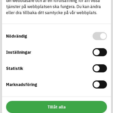
din webbläsare och är en förutsättning för att vissa
tjänster på webbplatsen ska fungera. Du kan ändra
eller dra tillbaka ditt samtycke på vår webbplats.
Företagsspecifik sökmotor
Varje anslutet företag har via sin företagssida tillgång till
Samtyckesval
en egen och länkbar sökmotor.
Nödvändig
Det är ett bra verktyg för att kunna visa upp sina
produkter på ett enkelt sätt.
Inställningar
Statistik
Marknadsföring
Tillåt alla