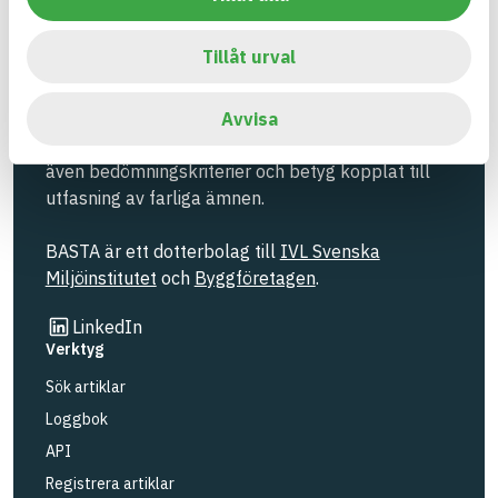
produktval!
Tillåt urval
BASTA-systemet är ensamt på marknaden om att
erbjuda kostnadsfri och publikt tillgänglig
hållbarhets information om bygg- och
Avvisa
anläggningsprodukter. BASTA-systemet erbjuder
även bedömningskriterier och betyg kopplat till
utfasning av farliga ämnen.
BASTA är ett dotterbolag till
IVL Svenska
Miljöinstitutet
och
Byggföretagen
.
Länk till annan webbplats
LinkedIn
Verktyg
Sök artiklar
Loggbok
API
Registrera artiklar