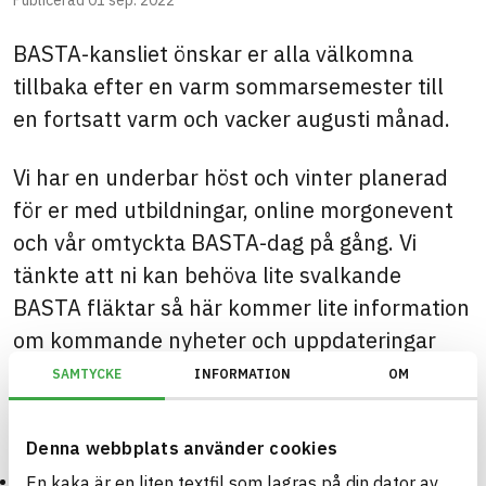
Publicerad
01 sep. 2022
BASTA-kansliet önskar er alla välkomna
tillbaka efter en varm sommarsemester till
en fortsatt varm och vacker augusti månad.
Vi har en underbar höst och vinter planerad
för er med utbildningar, online morgonevent
och vår omtyckta BASTA-dag på gång. Vi
tänkte att ni kan behöva lite svalkande
BASTA fläktar så här kommer lite information
om kommande nyheter och uppdateringar
inom BASTA-systemet.
SAMTYCKE
INFORMATION
OM
I nyhetsbrevet kan du hitta artiklar om:
Denna webbplats använder cookies
En kommande avgiftshöjning
En kaka är en liten textfil som lagras på din dator av