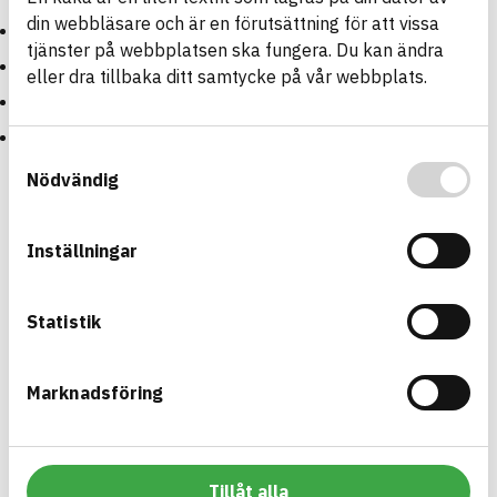
din webbläsare och är en förutsättning för att vissa
Hösten och vinterns kommande event
tjänster på webbplatsen ska fungera. Du kan ändra
Uppdateringar och ändringar på hemsidan
eller dra tillbaka ditt samtycke på vår webbplats.
Uppdateringar och ändringar på loggbokstjänst
Uppdateringar och ändringar i hjälpdokument
Samtyckesval
Nödvändig
Vi här på BASTA-kansliet önskar er alla en fortsatt fin
höst.
Inställningar
Med vänlig hälsning
Pehr, Paulina, Maja, Carina och Charlotte
Statistik
Öppna Nyhetsbrev augusti
Marknadsföring
Bygg med BASTA - medvetna
Tillåt alla