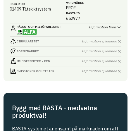
VARUMÄRKE
BK04-KOD
PROF
01409
Tätskiktsystem
BASTA ID
652977
HÄLSO- OCH MILJÖ­FARLIGHET
Information finns
Information ej lämnad
CIRKULARITET
Information ej lämnad
FÖRNYBARHET
Information ej lämnad
MILJÖEFFEKTER – EPD
Information ej lämnad
EMISSIONER OCH TESTER
Bygg med BASTA - medvetna
produktval!
BASTA-systemet är ensamt på marknaden om att