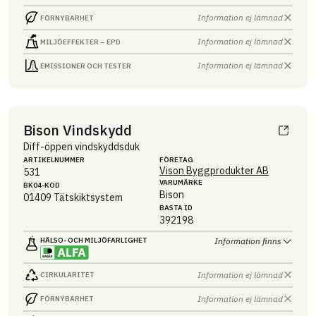
Information ej lämnad
FÖRNYBARHET
Information ej lämnad
MILJÖEFFEKTER – EPD
Information ej lämnad
EMISSIONER OCH TESTER
Bison Vindskydd
Diff-öppen vindskyddsduk
ARTIKEL­NUMMER
FÖRETAG
Vison Byggprodukter AB
531
VARUMÄRKE
BK04-KOD
Bison
01409
Tätskiktsystem
BASTA ID
392198
HÄLSO- OCH MILJÖ­FARLIGHET
Information finns
Information ej lämnad
CIRKULARITET
Information ej lämnad
FÖRNYBARHET