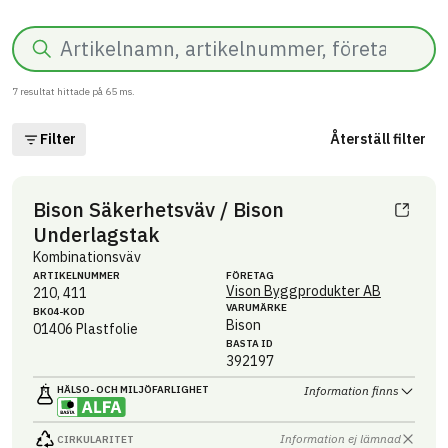
Sök
7
resultat hittade på
65
ms.
Filter
Återställ filter
Bison Säkerhetsväv / Bison
Underlagstak
Kombinationsväv
ARTIKEL­NUMMER
FÖRETAG
Vison Byggprodukter AB
210, 411
VARUMÄRKE
BK04-KOD
Bison
01406
Plastfolie
BASTA ID
392197
HÄLSO- OCH MILJÖ­FARLIGHET
Information finns
Information ej lämnad
CIRKULARITET