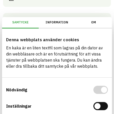
Bison DiffTak
SAMTYCKE
INFORMATION
OM
Diff-öppet underlagstak
ARTIKEL­NUMMER
FÖRETAG
Vison Byggprodukter AB
1201
Denna webbplats använder cookies
VARUMÄRKE
BK04-KOD
Bison
01406
Plastfolie
En kaka är en liten textfil som lagras på din dator av
BASTA ID
din webbläsare och är en förutsättning för att vissa
507235
tjänster på webbplatsen ska fungera. Du kan ändra
HÄLSO- OCH MILJÖ­FARLIGHET
Information finns
eller dra tillbaka ditt samtycke på vår webbplats.
Information ej lämnad
CIRKULARITET
Information ej lämnad
FÖRNYBARHET
Samtyckesval
Nödvändig
Information ej lämnad
MILJÖEFFEKTER – EPD
Information ej lämnad
EMISSIONER OCH TESTER
Inställningar