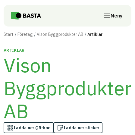
Till innehåll på sidan
Meny
Start
Företag
Vison Byggprodukter AB
Artiklar
ARTIKLAR
Vison
Byggprodukter
AB
Ladda ner QR-kod
Ladda ner sticker