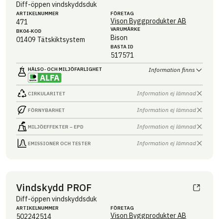
Diff-öppen vindskyddsduk
ARTIKEL­NUMMER
FÖRETAG
Vison Byggprodukter AB
471
VARUMÄRKE
BK04-KOD
Bison
01409
Tätskiktsystem
BASTA ID
517571
HÄLSO- OCH MILJÖ­FARLIGHET
Information finns
Information ej lämnad
CIRKULARITET
Information ej lämnad
FÖRNYBARHET
Information ej lämnad
MILJÖEFFEKTER – EPD
Information ej lämnad
EMISSIONER OCH TESTER
Vindskydd PROF
Diff-öppen vindskyddsduk
ARTIKEL­NUMMER
FÖRETAG
Vison Byggprodukter AB
502242514