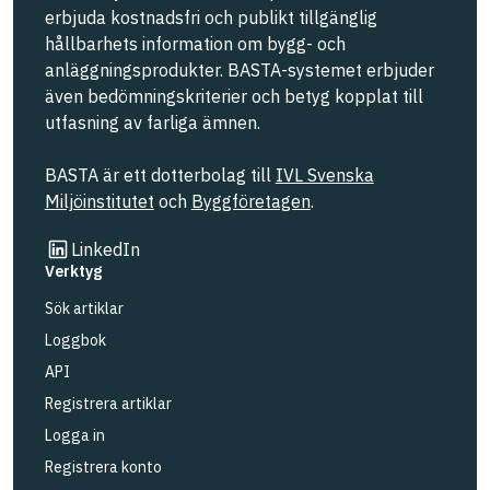
erbjuda kostnadsfri och publikt tillgänglig
hållbarhets information om bygg- och
anläggningsprodukter. BASTA-systemet erbjuder
även bedömningskriterier och betyg kopplat till
utfasning av farliga ämnen.
BASTA är ett dotterbolag till
IVL Svenska
Miljöinstitutet
och
Byggföretagen
.
Länk till annan webbplats
LinkedIn
Verktyg
Sök artiklar
Loggbok
API
Registrera artiklar
Logga in
Registrera konto