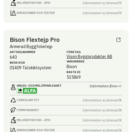
Information ej lämnad
MILJÖEFFEKTER – EPD
Information ej lämnad
EMISSIONER OCH TESTER
Bison Flextejp Pro
Armerad Byggfolietejp
ARTIKEL­NUMMER
FÖRETAG
Vison Byggprodukter AB
640
VARUMÄRKE
BK04-KOD
Bison
01409
Tätskiktsystem
BASTA ID
515869
HÄLSO- OCH MILJÖ­FARLIGHET
Information finns
Information ej lämnad
CIRKULARITET
Information ej lämnad
FÖRNYBARHET
Information ej lämnad
MILJÖEFFEKTER – EPD
Information ej lämnad
EMISSIONER OCH TESTER