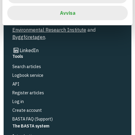
and grades with regard to phasing out hazardous
substances.
Avvisa
BASTA is a subsidiary to
IVL Swedish
Environmental Research Institute
and
Byggföretagen
.
Link to other website
LinkedIn
Tools
Search articles
Logbook service
API
Register articles
Log in
Create account
BASTA FAQ (Support)
The BASTA system