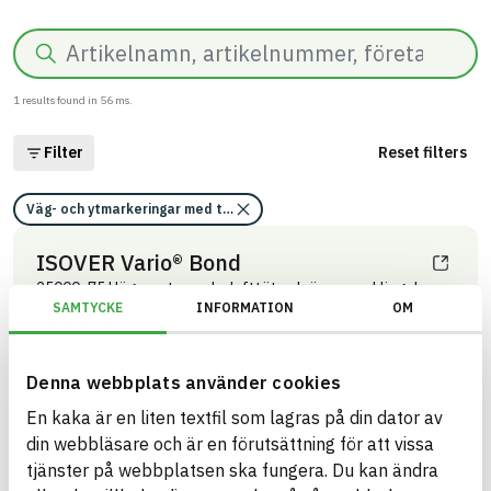
Search
1
results found in
56
ms.
Filter
Reset filters
Väg- och ytmarkeringar med tejp (DEE.4)
ISOVER Vario® Bond
25000x75 Högpresterande, lufttät och överspacklingsbar
SAMTYCKE
INFORMATION
OM
skarvtejp för fönster, dörrar och andra anslutningar mellan
trä- och murverk.
ARTICLE NUMBER
COMPANY
Saint-Gobain Sweden AB -
3544912703
Denna webbplats använder cookies
ISOVER
BK04 CODE
BRAND NAME
01408
Tätningslist
En kaka är en liten textfil som lagras på din dator av
ISOVER
GTIN
din webbläsare och är en förutsättning för att vissa
BASTA ID
7392979214537
661350
tjänster på webbplatsen ska fungera. Du kan ändra