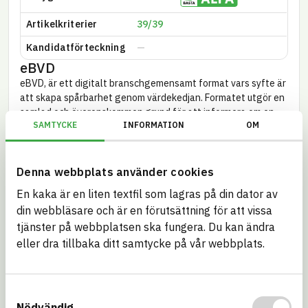
Artikel­kriterier
39/39
Kandidatförteckning
eBVD
eBVD, är ett digitalt bransch­gemensamt format vars syfte är
att skapa spårbarhet genom värde­kedjan. Formatet utgör en
samlad och överens­kommen grund för att informera om en
SAMTYCKE
INFORMATION
OM
varas eller kemisk produkts miljö­aspekter i olika skeden av
dess livscykel.
ID
Denna webbplats använder cookies
Kravställare och certifieringar
En kaka är en liten textfil som lagras på din dator av
Se hur artikeln förhåller sig till andra kravställare och
din webbläsare och är en förutsättning för att vissa
certifieringar.
tjänster på webbplatsen ska fungera. Du kan ändra
BREEAM NOR
BREEAM SE
eller dra tillbaka ditt samtycke på vår webbplats.
Byggkeramikrådet
DGNB – Danmark
Samtyckesval
EU CSRD –
EU REACH – SVHC
Nödvändig