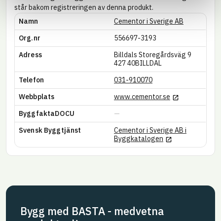
står bakom registreringen av denna produkt.
Namn
Cementor i Sverige AB
Org.nr
556697-3193
Adress
Billdals Storegårdsväg 9
427 40
BILLDAL
Telefon
031-910070
Länk till annan
Webbplats
www.cementor.se
ByggfaktaDOCU
Svensk Byggtjänst
Cementor i Sverige AB i
Länk till annan w
Byggkatalogen
Bygg med BASTA - medvetna