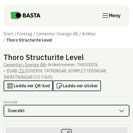
Till innehåll på sidan
Meny
Start
Företag
Cementor i Sverige AB
Artiklar
Thoro Structurite Level
Thoro Structurite Level
Cementor i Sverige AB
Artikel­nummer: THS20025L
BSAB:
ZS
(DIVERSE TÄTNINGAR, KOMPLETTERINGAR,
INFÄSTNINGAR O D I HUS)
Ladda ner QR-kod
Ladda ner sticker
Innehåll
Översikt