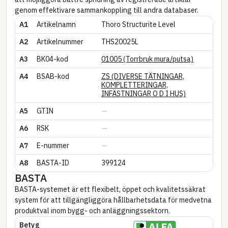
genom effektivare sammankoppling till andra databaser.
A1
Artikelnamn
Thoro Structurite Level
A2
Artikel­nummer
THS20025L
A3
BK04-kod
01005 (Torrbruk mura/putsa)
A4
BSAB-kod
ZS (DIVERSE TÄTNINGAR,
KOMPLETTERINGAR,
INFÄSTNINGAR O D I HUS)
A5
GTIN
A6
RSK
A7
E-nummer
A8
BASTA-ID
399124
BASTA
BASTA-systemet är ett flexibelt, öppet och kvalitetssäkrat
system för att tillgängliggöra hållbarhetsdata för medvetna
produktval inom bygg- och anläggningssektorn.
Betyg