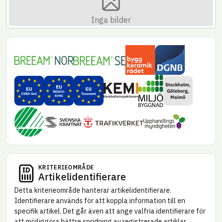
Inga bilder
Byggkeramikrådet
DGNB – Danmark
BREEAM NOR
BREEAM SE
Miljöbyggnad
EU CSRD – Substances of concern (SoC)
EU REACH – SVHC
EU Taxonomi
Miljökrav Stoc
Kemikalie­inspektionen
Svanen – Nya byggnader
Upphandlings­myndi
Trafikverket
Svenska kraftnät
KRITERIE­OMRÅDE
Artikel­identifierare
Detta kriterie­område hanterar artikel­identifierare.
Identifierare används för att koppla information till en
specifik artikel. Det går även att ange valfria identifierare för
att möjliggöra bättre spridning av registrerade artiklar