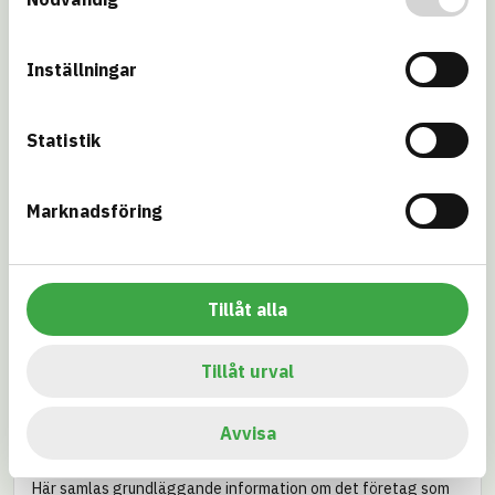
Substances of
concern (SoC)
Inställningar
EU Taxonomi
Kemikalie­
inspektionen
Statistik
Miljöbyggnad
Miljökrav
Stockholms,
Marknadsföring
Göteborgs eller
Malmö stad
Svanen – Nya
Svenska kraftnät
Tillåt alla
byggnader
Trafikverket
Upphandlings­
Tillåt urval
myndigheten
Avvisa
Företag
Här samlas grundläggande information om det företag som