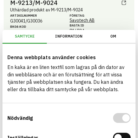
M-9213/M-9024
Uthärdad produkt av M-9213/M-9024
ARTIKEL­NUMMER
FÖRETAG
Savotech AB
G30041/G30036
BASTA ID
BK04-KOD
716784
01702
Lim
SAMTYCKE
INFORMATION
OM
HÄLSO- OCH MILJÖ­FARLIGHET
Information finns
Information ej lämnad
CIRKULARITET
Denna webbplats använder cookies
Information ej lämnad
En kaka är en liten textfil som lagras på din dator av
FÖRNYBARHET
din webbläsare och är en förutsättning för att vissa
Information ej lämnad
MILJÖEFFEKTER – EPD
tjänster på webbplatsen ska fungera. Du kan ändra
Information ej lämnad
EMISSIONER OCH TESTER
eller dra tillbaka ditt samtycke på vår webbplats.
Samtyckesval
M-9024
Nödvändig
Härdare till 2k limsystem 250kg
ARTIKEL­NUMMER
FÖRETAG
Savotech AB
G30036
Inställningar