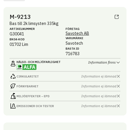
M-9213
Bas till 2k limsysten 335kg
ARTIKEL­NUMMER
FÖRETAG
Savotech AB
G30041
VARUMÄRKE
BK04-KOD
Savotech
01702
Lim
BASTA ID
716783
HÄLSO- OCH MILJÖ­FARLIGHET
Information finns
Information ej lämnad
CIRKULARITET
Information ej lämnad
FÖRNYBARHET
Information ej lämnad
MILJÖEFFEKTER – EPD
Information ej lämnad
EMISSIONER OCH TESTER