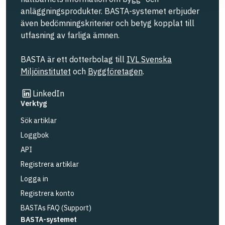
anläggningsprodukter. BASTA-systemet erbjuder
även bedömningskriterier och betyg kopplat till
utfasning av farliga ämnen.
BASTA är ett dotterbolag till
IVL Svenska
Miljöinstitutet
och
Byggföretagen
.
Länk till annan webbplats
LinkedIn
Verktyg
Sök artiklar
Loggbok
API
Registrera artiklar
Logga in
Registrera konto
BASTAs FAQ (Support)
BASTA-systemet