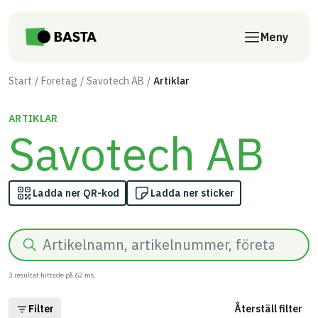
Till innehåll på sidan
Meny
Start
Företag
Savotech AB
Artiklar
ARTIKLAR
Savotech AB
Ladda ner QR-kod
Ladda ner sticker
Sök
3
resultat hittade på
62
ms.
Filter
Återställ filter