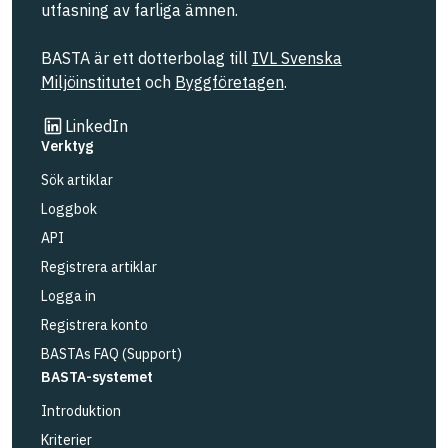
utfasning av farliga ämnen.
BASTA är ett dotterbolag till
IVL Svenska
Miljöinstitutet
och
Byggföretagen
.
Länk till annan webbplats
LinkedIn
Verktyg
Sök artiklar
Loggbok
API
Registrera artiklar
Logga in
Registrera konto
BASTAs FAQ (Support)
BASTA-systemet
Introduktion
Kriterier