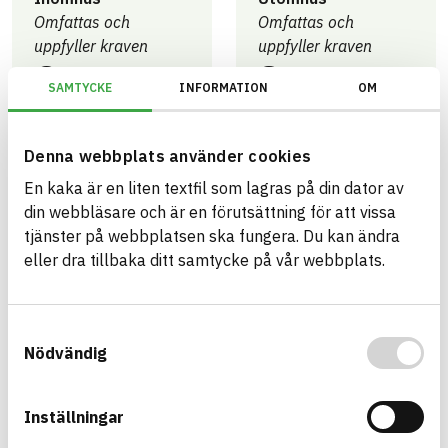
Omfattas och
Omfattas och
uppfyller kraven
uppfyller kraven
0
3
artiklar
artiklar
SAMTYCKE
INFORMATION
OM
Denna webbplats använder cookies
Miljöbyggnad -
Miljöbyggnad -
En kaka är en liten textfil som lagras på din dator av
Generation 4.X
Generation 4.X
din webbläsare och är en förutsättning för att vissa
Utomhus - Brons
Utomhus - Guld
tjänster på webbplatsen ska fungera. Du kan ändra
1
2
eller dra tillbaka ditt samtycke på vår webbplats.
artikel
artiklar
Samtyckesval
Nödvändig
Trafikverket
Trafikverket
Grupp B –
Grupp A – Tillåten
Riskminskning
2
0
Inställningar
artiklar
artiklar