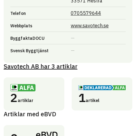
33571 Hestra
0705579644
Telefon
Länk till an
www.savotech.se
Webbplats
ByggfaktaDOCU
Svensk Byggtjänst
Savotech AB
har
3
artiklar
2
1
artiklar
artikel
Artiklar med eBVD