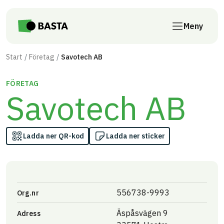
Till innehåll på sidan
Meny
Start
Företag
Savotech AB
FÖRETAG
Savotech AB
Ladda ner QR-kod
Ladda ner sticker
556738-9993
Org.nr
Äspåsvägen 9
Adress