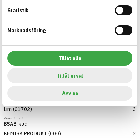
Statistik
Sök
Artikelnamn
Marknadsföring
M-9024
1
M-9213
1
Tillåt alla
M-9213/M-9024
1
Visar 3 av 3
Varumärke
Tillåt urval
Savotech
1
Avvisa
Visar 1 av 1
BK04-kod
Lim (01702)
3
Visar 1 av 1
BSAB-kod
KEMISK PRODUKT (000)
3