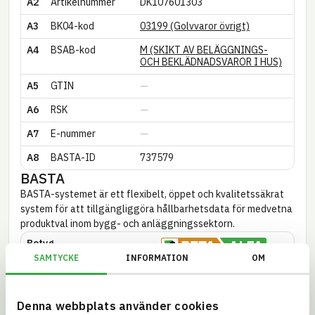
A2
Artikel­nummer
DK107601303
A3
BK04-kod
03199 (Golvvaror övrigt)
A4
BSAB-kod
M (SKIKT AV BELÄGGNINGS-
OCH BEKLÄDNADSVAROR I HUS)
A5
GTIN
A6
RSK
A7
E-nummer
A8
BASTA-ID
737579
BASTA
BASTA-systemet är ett flexibelt, öppet och kvalitetssäkrat
system för att tillgängliggöra hållbarhetsdata för medvetna
produktval inom bygg- och anläggningssektorn.
Betyg
SAMTYCKE
INFORMATION
OM
Artikel­kriterier
38/39
Kandidatförteckning
Denna webbplats använder cookies