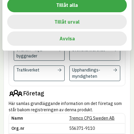
inspektionen
Tillåt alla
Miljöbyggnad
Miljökrav
Tillåt urval
Stockholms,
Göteborgs eller
Malmö stad
Avvisa
Svanen – Nya
Svenska kraftnät
byggnader
Trafikverket
Upphandlings­
myndigheten
Företag
Här samlas grundläggande information om det företag som
står bakom registreringen av denna produkt.
Namn
Tremco CPG Sweden AB
Org.nr
556371-9110