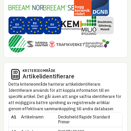
Byggkeramikrådet
DGNB – Danmark
BREEAM NOR
BREEAM SE
Miljöbyggnad
EU CSRD – Substances of concern (SoC)
EU REACH – SVHC
EU Taxonomi
Miljökrav Stoc
Kemikalie­inspektionen
Svanen – Nya byggnader
Upphandlings­myndi
Trafikverket
Svenska kraftnät
KRITERIE­OMRÅDE
Artikel­identifierare
Detta kriterie­område hanterar artikel­identifierare.
Identifierare används för att koppla information till en
specifik artikel. Det går även att ange valfria identifierare för
att möjliggöra bättre spridning av registrerade artiklar
genom effektivare sammankoppling till andra databaser.
A1
Artikelnamn
Deckshield Rapide Standard
Primer