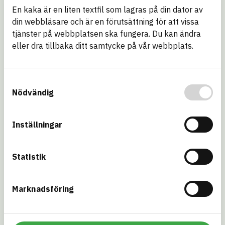
eBVD
En kaka är en liten textfil som lagras på din dator av
eBVD, är ett digitalt bransch­gemensamt format vars syfte är
din webbläsare och är en förutsättning för att vissa
att skapa spårbarhet genom värde­kedjan. Formatet utgör en
tjänster på webbplatsen ska fungera. Du kan ändra
samlad och överens­kommen grund för att informera om en
varas eller kemisk produkts miljö­aspekter i olika skeden av
eller dra tillbaka ditt samtycke på vår webbplats.
dess livscykel.
ID
Samtyckesval
Kravställare och certifieringar
Nödvändig
Se hur artikeln förhåller sig till andra kravställare och
certifieringar.
Inställningar
BREEAM NOR
BREEAM SE
Byggkeramikrådet
DGNB – Danmark
Statistik
EU CSRD –
EU REACH – SVHC
Substances of
Marknadsföring
concern (SoC)
EU Taxonomi
Kemikalie­