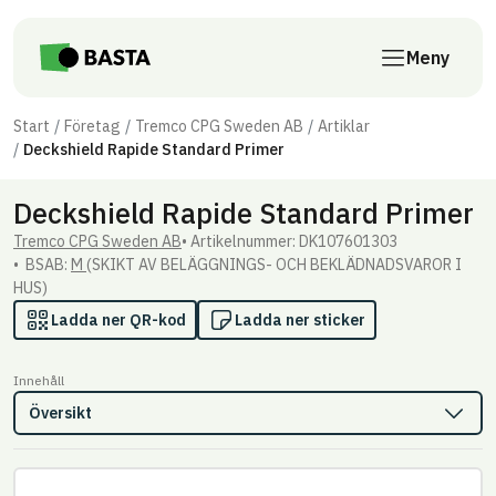
Till innehåll på sidan
Meny
Start
Företag
Tremco CPG Sweden AB
Artiklar
Deckshield Rapide Standard Primer
Deckshield Rapide Standard Primer
Tremco CPG Sweden AB
Artikel­nummer: DK107601303
BSAB:
M
(SKIKT AV BELÄGGNINGS- OCH BEKLÄDNADSVAROR I
HUS)
Ladda ner QR-kod
Ladda ner sticker
Innehåll
Översikt