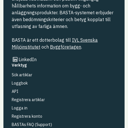
hållbarhets information om bygg- och
anläggningsprodukter. BASTA-systemet erbjuder
även bedömningskriterier och betyg kopplat till
utfasning av farliga ämnen.
BASTA är ett dotterbolag till
IVL Svenska
Miljöinstitutet
och
Byggföretagen
.
Länk till annan webbplats
LinkedIn
Verktyg
Sök artiklar
Loggbok
API
Registrera artiklar
Logga in
Registrera konto
BASTAs FAQ (Support)