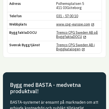
Adress
Polhemsplatsen 5
411 03
Göteborg
Telefon
031 - 57 00 10
Länk till an
Webbplats
www.cpg-europe.com
ByggfaktaDOCU
Tremco CPG Sweden AB på
Länk till annan w
ByggfaktaDOCU
Svensk Byggtjänst
Tremco CPG Sweden AB i
Länk till annan w
Byggkatalogen
Bygg med BASTA - medvetna
produktval!
BASTA-systemet är ensamt på marknaden om att
erbjuda kostnadsfri och publikt tillgänglig