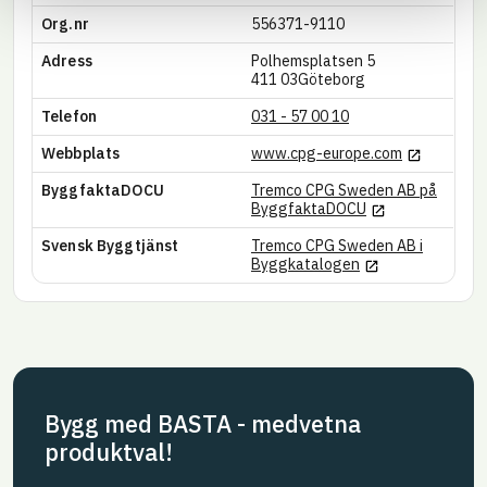
Org.nr
556371-9110
Adress
Polhemsplatsen 5
411 03
Göteborg
Telefon
031 - 57 00 10
Länk till an
Webbplats
www.cpg-europe.com
ByggfaktaDOCU
Tremco CPG Sweden AB på
Länk till annan w
ByggfaktaDOCU
Svensk Byggtjänst
Tremco CPG Sweden AB i
Länk till annan w
Byggkatalogen
Bygg med BASTA - medvetna
produktval!