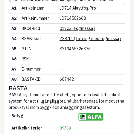
A1
Artikelnamn
LD714 Akrylfog Pro
A2
Artikel­nummer
LD714502668
A3
BK04-kod
01703 (Fogmassa)
A4
BSAB-kod
ZSB.11 (Tätning med fogmassa)
A5
GTIN
8713465326876
A6
RSK
A7
E-nummer
A8
BASTA-ID
607442
BASTA
BASTA-systemet är ett flexibelt, öppet och kvalitetssäkrat
system för att tillgängliggöra hållbarhetsdata för medvetna
produktval inom bygg- och anläggningssektorn.
Betyg
Artikel­kriterier
39/39