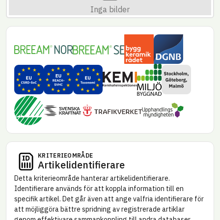
Inga bilder
Byggkeramikrådet
DGNB – Danmark
BREEAM NOR
BREEAM SE
Miljöbyggnad
EU CSRD – Substances of concern (SoC)
EU REACH – SVHC
EU Taxonomi
Miljökrav Stoc
Kemikalie­inspektionen
Svanen – Nya byggnader
Upphandlings­myndi
Trafikverket
Svenska kraftnät
KRITERIE­OMRÅDE
Artikel­identifierare
Detta kriterie­område hanterar artikel­identifierare.
Identifierare används för att koppla information till en
specifik artikel. Det går även att ange valfria identifierare för
att möjliggöra bättre spridning av registrerade artiklar
genom effektivare sammankoppling till andra databaser.