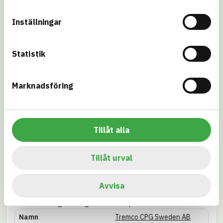
EU Taxonomi
Kemikalie­
Inställningar
inspektionen
Miljöbyggnad
Miljökrav
Statistik
Stockholms,
Göteborgs eller
Malmö stad
Marknadsföring
Svanen – Nya
Svenska kraftnät
byggnader
Tillåt alla
Trafikverket
Upphandlings­
myndigheten
Tillåt urval
Företag
Avvisa
Här samlas grundläggande information om det företag som
står bakom registreringen av denna produkt.
Namn
Tremco CPG Sweden AB