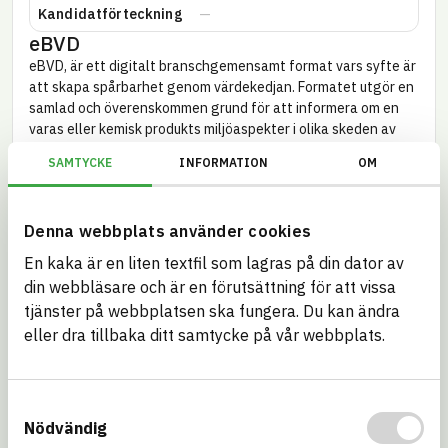
Kandidatförteckning
eBVD
eBVD, är ett digitalt bransch­gemensamt format vars syfte är
att skapa spårbarhet genom värde­kedjan. Formatet utgör en
samlad och överens­kommen grund för att informera om en
varas eller kemisk produkts miljö­aspekter i olika skeden av
dess livscykel.
SAMTYCKE
INFORMATION
OM
ID
C-LD714-1
Kravställare och certifieringar
Denna webbplats använder cookies
Se hur artikeln förhåller sig till andra kravställare och
certifieringar.
En kaka är en liten textfil som lagras på din dator av
din webbläsare och är en förutsättning för att vissa
BREEAM NOR
BREEAM SE
tjänster på webbplatsen ska fungera. Du kan ändra
eller dra tillbaka ditt samtycke på vår webbplats.
Byggkeramikrådet
DGNB – Danmark
EU CSRD –
EU REACH – SVHC
Samtyckesval
Substances of
Nödvändig
concern (SoC)