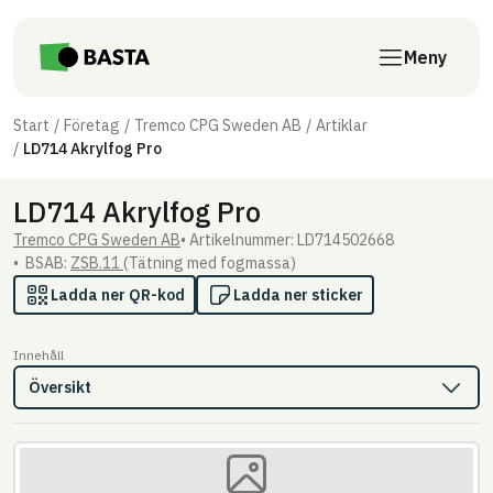
Till innehåll på sidan
Meny
Start
Företag
Tremco CPG Sweden AB
Artiklar
LD714 Akrylfog Pro
LD714 Akrylfog Pro
Tremco CPG Sweden AB
Artikel­nummer: LD714502668
BSAB:
ZSB.11
(Tätning med fogmassa)
Ladda ner QR-kod
Ladda ner sticker
Innehåll
Översikt