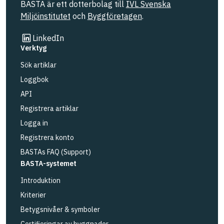
BASTA är ett dotterbolag till
IVL Svenska
Miljöinstitutet
och
Byggföretagen
.
Länk till annan webbplats
LinkedIn
Verktyg
Sök artiklar
Loggbok
API
Registrera artiklar
Logga in
Registrera konto
BASTAs FAQ (Support)
BASTA-systemet
Introduktion
Kriterier
Betygsnivåer & symboler