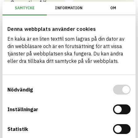
Generation 4.X
Grupp A – Tillåten
SAMTYCKE
INFORMATION
OM
Utomhus - Guld
12
13
artiklar
artiklar
Denna webbplats använder cookies
En kaka är en liten textfil som lagras på din dator av
din webbläsare och är en förutsättning för att vissa
Trafikverket
tjänster på webbplatsen ska fungera. Du kan ändra
Grupp B –
eller dra tillbaka ditt samtycke på vår webbplats.
Riskminskning
1
artikel
Samtyckesval
Nödvändig
Sök
Artikelnamn
Inställningar
RAD 1 Skjøtetape 75mmx15m
1
RAD B Genomföringstosar gastop 100-110mm
1
Statistik
RAD B Genomföringstosar gastop 72-90mm
1