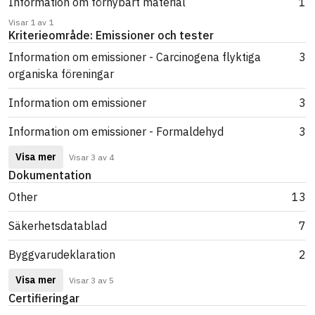
Information om förnybart material
1
Visar 1 av 1
Kriterieområde: Emissioner och tester
Information om emissioner - Carcinogena flyktiga
3
organiska föreningar
Information om emissioner
3
Information om emissioner - Formaldehyd
3
Visa mer
Visar 3 av 4
Dokumentation
Other
13
Säkerhetsdatablad
7
Byggvarudeklaration
2
Visa mer
Visar 3 av 5
Certifieringar