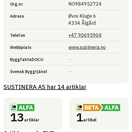
NO984952724
Org.nr
Øvre Kluge 6
Adress
4334 Ålgård
+47 90695904
Telefon
Länk till a
www.sustinera.no
Webbplats
ByggfaktaDOCU
Svensk Byggtjänst
SUSTINERA AS
har
14
artiklar
13
1
artiklar
artikel