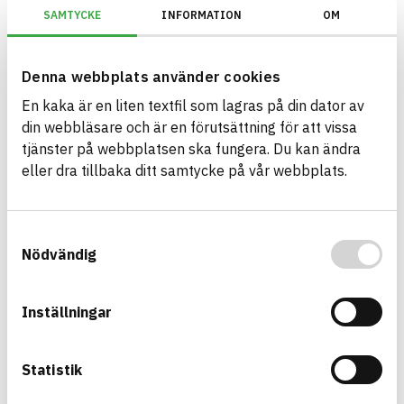
131
0
SAMTYCKE
INFORMATION
OM
artiklar
artiklar
Denna webbplats använder cookies
Sök
En kaka är en liten textfil som lagras på din dator av
Artikelnamn
din webbläsare och är en förutsättning för att vissa
IBECO Stödhylsa
40
tjänster på webbplatsen ska fungera. Du kan ändra
eller dra tillbaka ditt samtycke på vår webbplats.
IBECO DN600 förhöjningsringar 605x30
2
IBECO FIX-L 104, SPV: 102,9-105,1mm
2
Samtyckesval
Visa mer
Visar 3 av 50
Nödvändig
Varumärke
Arpol
63
Inställningar
IBECO
40
Statistik
Lauridsen
28
Visar 3 av 3