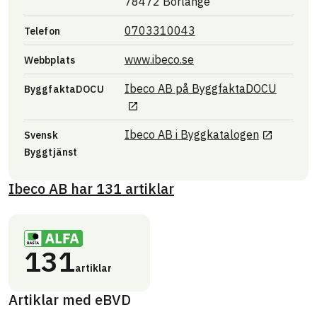
78472 Borlänge
0703310043
Telefon
Länk till annan webbpla
www.ibeco.se
Webbplats
Länk ti
Ibeco AB
på
ByggfaktaDOCU
ByggfaktaDOCU
Länk till 
Ibeco AB
i
Byggkatalogen
Svensk
Byggtjänst
Ibeco AB
har
131
artiklar
131
artiklar
Artiklar med eBVD