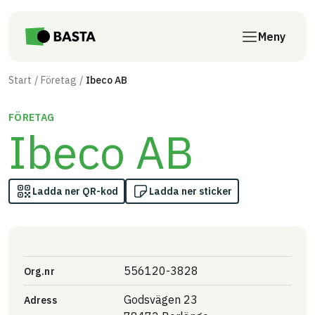
Till innehåll på sidan
Meny
Start
Företag
Ibeco AB
FÖRETAG
Ibeco AB
Ladda ner QR-kod
Ladda ner sticker
556120-3828
Org.nr
Godsvägen 23
Adress