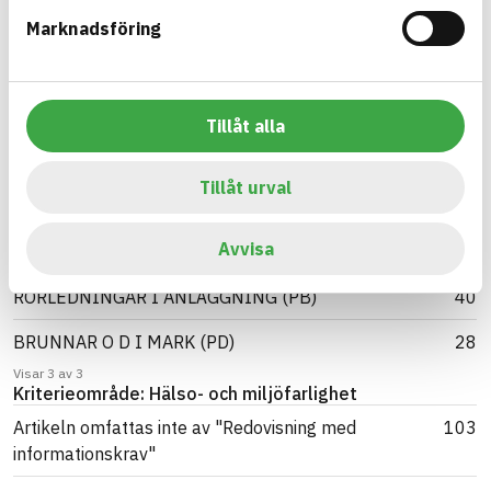
BK04-kod
Marknadsföring
VA-armatur (20203)
63
VA-kopplingar (20209)
40
Tillåt alla
Markavlopp (20201)
28
Visar 3 av 3
Tillåt urval
BSAB-kod
VENTILER M M I VÄTSKESYSTEM OCH GASSYSTEM
63
Avvisa
(PS)
RÖRLEDNINGAR I ANLÄGGNING (PB)
40
BRUNNAR O D I MARK (PD)
28
Visar 3 av 3
Kriterieområde: Hälso- och miljöfarlighet
Artikeln omfattas inte av "Redovisning med
103
informationskrav"