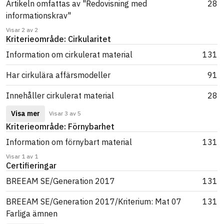
Artikeln omfattas av "Redovisning med
28
informationskrav"
Visar 2 av 2
Kriterieområde: Cirkularitet
Information om cirkulerat material
131
Har cirkulära affärsmodeller
91
Innehåller cirkulerat material
28
Visa mer
Visar 3 av 5
Kriterieområde: Förnybarhet
Information om förnybart material
131
Visar 1 av 1
Certifieringar
BREEAM SE/Generation 2017
131
BREEAM SE/Generation 2017/Kriterium: Mat 07
131
Farliga ämnen