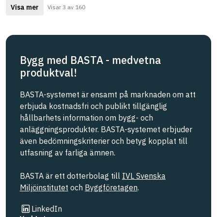
Visa mer
Visar 3 av 160
Bygg med BASTA - medvetna
produktval!
BASTA-systemet är ensamt på marknaden om att
erbjuda kostnadsfri och publikt tillgänglig
hållbarhets information om bygg- och
anläggningsprodukter. BASTA-systemet erbjuder
även bedömningskriterier och betyg kopplat till
utfasning av farliga ämnen.
BASTA är ett dotterbolag till
IVL Svenska
Miljöinstitutet
och
Byggföretagen
.
Länk till annan webbplats
LinkedIn