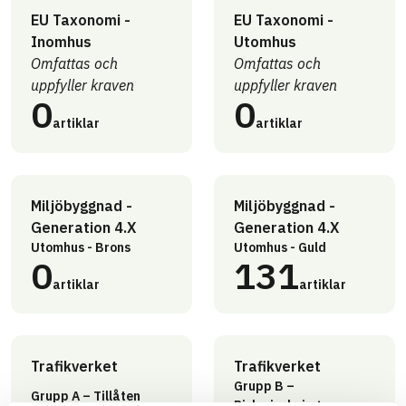
EU Taxonomi -
EU Taxonomi -
Inomhus
Utomhus
Omfattas och
Omfattas och
uppfyller kraven
uppfyller kraven
0
0
artiklar
artiklar
Miljöbyggnad -
Miljöbyggnad -
Generation 4.X
Generation 4.X
Utomhus - Brons
Utomhus - Guld
0
131
artiklar
artiklar
Trafikverket
Trafikverket
Grupp B –
Grupp A – Tillåten
Riskminskning