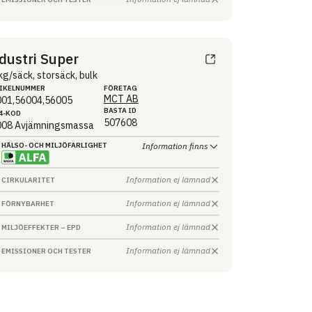
dustri Super
kg/säck, storsäck, bulk
IKEL­NUMMER
FÖRETAG
MCT AB
001,56004,56005
BASTA ID
4-KOD
507608
008
Avjämningsmassa
HÄLSO- OCH MILJÖ­FARLIGHET
Information finns
Information ej lämnad
CIRKULARITET
Information ej lämnad
FÖRNYBARHET
Information ej lämnad
MILJÖEFFEKTER – EPD
Information ej lämnad
EMISSIONER OCH TESTER