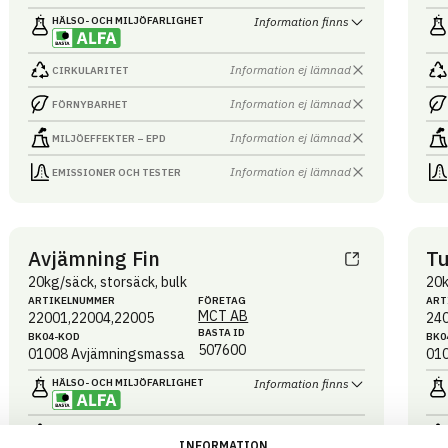
HÄLSO- OCH MILJÖ­FARLIGHET
Information finns
Information ej lämnad
CIRKULARITET
Information ej lämnad
FÖRNYBARHET
Information ej lämnad
MILJÖEFFEKTER – EPD
Information ej lämnad
EMISSIONER OCH TESTER
Avjämning Fin
Tu
20kg/säck, storsäck, bulk
20k
ARTIKEL­NUMMER
FÖRETAG
ART
MCT AB
22001,22004,22005
24
BASTA ID
BK04-KOD
BK0
507600
01008
Avjämningsmassa
01
HÄLSO- OCH MILJÖ­FARLIGHET
Information finns
Information ej lämnad
CIRKULARITET
INFORMATION