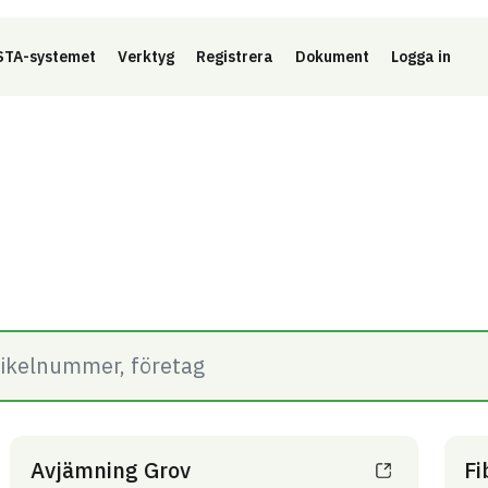
Länk 
TA-systemet
Verktyg
Registrera
Dokument
Logga in
Avjämning Grov
Fi