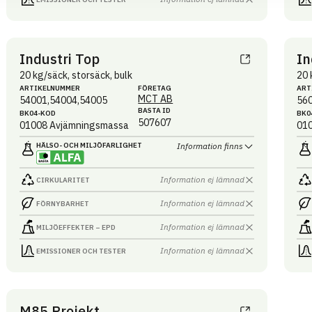
Industri Top
In
20 kg/säck, storsäck, bulk
20 
ARTIKEL­NUMMER
FÖRETAG
ART
MCT AB
54001,54004,54005
56
BASTA ID
BK04-KOD
BK0
507607
01008
Avjämningsmassa
01
HÄLSO- OCH MILJÖ­FARLIGHET
Information finns
Information ej lämnad
CIRKULARITET
Information ej lämnad
FÖRNYBARHET
Information ej lämnad
MILJÖEFFEKTER – EPD
Information ej lämnad
EMISSIONER OCH TESTER
M85 Projekt