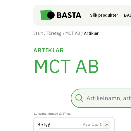
Till innehåll på sidan
Sök produkter
BAS
Start
Företag
MCT AB
Artiklar
ARTIKLAR
MCT AB
Sök
11
resultat hittade på
57
ms.
Betyg
Visar
1
av
1