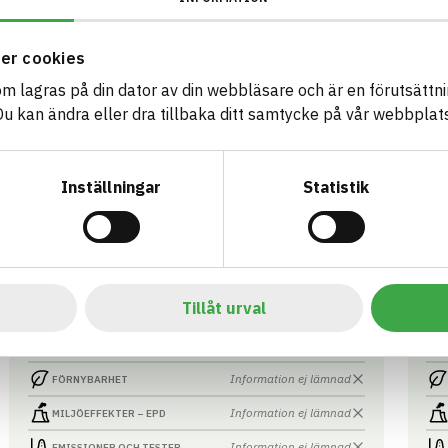
Information ej lämnad
FÖRNYBARHET
Information ej lämnad
MILJÖEFFEKTER – EPD
er cookies
Information ej lämnad
EMISSIONER OCH TESTER
som lagras på din dator av din webbläsare och är en förutsättnin
 kan ändra eller dra tillbaka ditt samtycke på vår webbplats
Fiber Snabb Fin
La
Inställningar
Statistik
20 kg/säck, storsäck, bulk
20 
ARTIKEL­NUMMER
FÖRETAG
ART
MCT AB
26001,26004,26005
60
BASTA ID
BK04-KOD
BK0
507602
01008
Avjämningsmassa
01
HÄLSO- OCH MILJÖ­FARLIGHET
Information finns
Tillåt urval
Information ej lämnad
CIRKULARITET
Information ej lämnad
FÖRNYBARHET
Information ej lämnad
MILJÖEFFEKTER – EPD
Information ej lämnad
EMISSIONER OCH TESTER