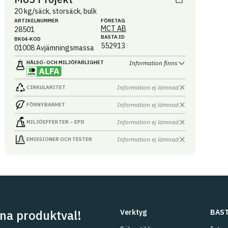
20 kg/säck, storsäck, bulk
ARTIKEL­NUMMER
FÖRETAG
MCT AB
28501
BASTA ID
BK04-KOD
552913
01008
Avjämningsmassa
HÄLSO- OCH MILJÖ­FARLIGHET
Information finns
Information ej lämnad
CIRKULARITET
Information ej lämnad
FÖRNYBARHET
Information ej lämnad
MILJÖEFFEKTER – EPD
Information ej lämnad
EMISSIONER OCH TESTER
na produktval!
Verktyg
BAST