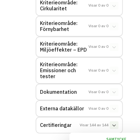
Kriterieområde:
Visar
0
av
0
Cirkularitet
Kriterieområde:
Visar
0
av
0
Förnybarhet
Kriterieområde:
Visar
0
av
0
Miljöeffekter – EPD
Kriterieområde:
Emissioner och
Visar
0
av
0
tester
Dokumentation
Visar
0
av
0
Externa datakällor
Visar
0
av
0
Certifieringar
Visar
144
av
144
SAMTYCKE