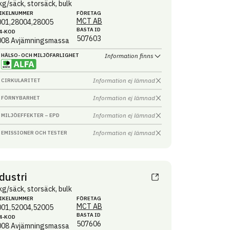
kg/säck, storsäck, bulk
IKEL­NUMMER
FÖRETAG
MCT AB
001,28004,28005
BASTA ID
4-KOD
507603
008
Avjämningsmassa
HÄLSO- OCH MILJÖ­FARLIGHET
Information finns
Information ej lämnad
CIRKULARITET
Information ej lämnad
FÖRNYBARHET
Information ej lämnad
MILJÖEFFEKTER – EPD
Information ej lämnad
EMISSIONER OCH TESTER
dustri
kg/säck, storsäck, bulk
IKEL­NUMMER
FÖRETAG
MCT AB
001,52004,52005
BASTA ID
4-KOD
507606
008
Avjämningsmassa