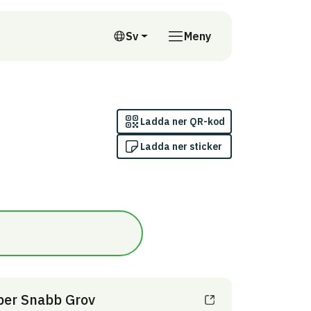
till annan webbplats
Sv
Meny
Svenska
Ladda ner QR-kod
Ladda ner sticker
ber Snabb Grov