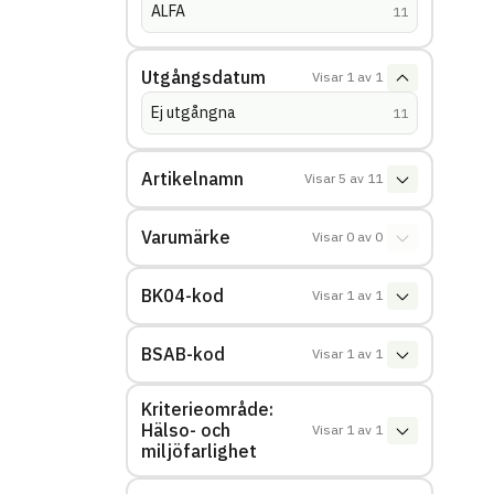
ALFA
(
träffar
)
11
Utgångsdatum
Visar
1
av
1
Ej utgångna
(
träffar
)
11
Artikelnamn
Visar
5
av
11
Varumärke
Visar
0
av
0
BK04-kod
Visar
1
av
1
BSAB-kod
Visar
1
av
1
Kriterieområde:
Hälso- och
Visar
1
av
1
miljöfarlighet