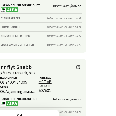
HÄLSO- OCH MILJÖ­FARLIGHET
Information finns
Information ej lämnad
CIRKULARITET
Information ej lämnad
FÖRNYBARHET
Information ej lämnad
MILJÖEFFEKTER – EPD
Information ej lämnad
EMISSIONER OCH TESTER
nnflyt Snabb
g/säck, storsäck, bulk
IKEL­NUMMER
FÖRETAG
MCT AB
001,24004,24005
BASTA ID
4-KOD
507601
008
Avjämningsmassa
HÄLSO- OCH MILJÖ­FARLIGHET
Information finns
Information ej lämnad
CIRKULARITET
OM