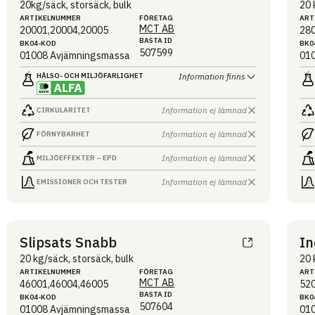
20kg/säck, storsäck, bulk
20 
ARTIKEL­NUMMER
FÖRETAG
ART
MCT AB
20001,20004,20005
28
BASTA ID
BK04-KOD
BK0
507599
01008
Avjämningsmassa
01
HÄLSO- OCH MILJÖ­FARLIGHET
Information finns
Information ej lämnad
CIRKULARITET
Information ej lämnad
FÖRNYBARHET
Information ej lämnad
MILJÖEFFEKTER – EPD
Information ej lämnad
EMISSIONER OCH TESTER
Slipsats Snabb
In
20 kg/säck, storsäck, bulk
20 
ARTIKEL­NUMMER
FÖRETAG
ART
MCT AB
46001,46004,46005
52
BASTA ID
BK04-KOD
BK0
507604
01008
Avjämningsmassa
01