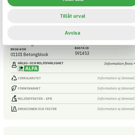
Tillåt urval
Massiva betongelement
Avvisa
Byggvaru­deklaration (BVD)
ARTIKEL­NUMMER
FÖRETAG
AB Sydsten
Massiva btgelement
BASTA ID
BK04-KOD
591453
01101
Betongblock
HÄLSO- OCH MILJÖ­FARLIGHET
Information finns
Information ej lämnad
CIRKULARITET
Information ej lämnad
FÖRNYBARHET
Information ej lämnad
MILJÖEFFEKTER – EPD
Information ej lämnad
EMISSIONER OCH TESTER