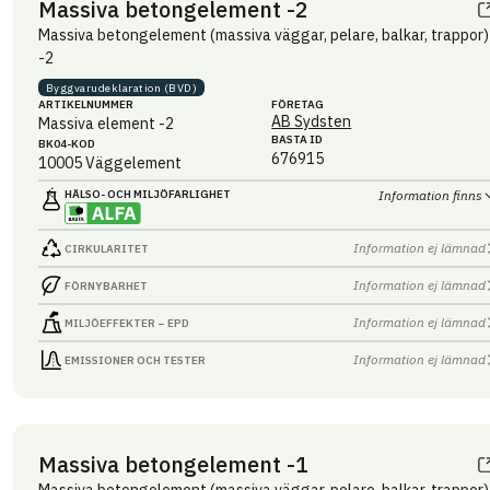
Massiva betongelement -2
Massiva betongelement (massiva väggar, pelare, balkar, trappor)
-2
Byggvaru­deklaration (BVD)
ARTIKEL­NUMMER
FÖRETAG
AB Sydsten
Massiva element -2
BASTA ID
BK04-KOD
676915
10005
Väggelement
HÄLSO- OCH MILJÖ­FARLIGHET
Information finns
Information ej lämnad
CIRKULARITET
Information ej lämnad
FÖRNYBARHET
Information ej lämnad
MILJÖEFFEKTER – EPD
Information ej lämnad
EMISSIONER OCH TESTER
Massiva betongelement -1
Massiva betongelement (massiva väggar, pelare, balkar, trappor)