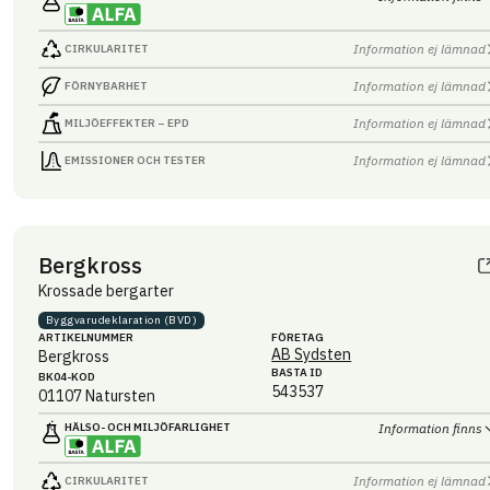
Information ej lämnad
CIRKULARITET
Information ej lämnad
FÖRNYBARHET
Information ej lämnad
MILJÖEFFEKTER – EPD
Information ej lämnad
EMISSIONER OCH TESTER
Bergkross
Krossade bergarter
Byggvaru­deklaration (BVD)
ARTIKEL­NUMMER
FÖRETAG
AB Sydsten
Bergkross
BASTA ID
BK04-KOD
543537
01107
Natursten
HÄLSO- OCH MILJÖ­FARLIGHET
Information finns
Information ej lämnad
CIRKULARITET