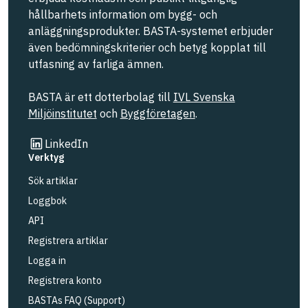
hållbarhets information om bygg- och
anläggningsprodukter. BASTA-systemet erbjuder
även bedömningskriterier och betyg kopplat till
utfasning av farliga ämnen.
BASTA är ett dotterbolag till
IVL Svenska
Miljöinstitutet
och
Byggföretagen
.
Länk till annan webbplats
LinkedIn
Verktyg
Sök artiklar
Loggbok
API
Registrera artiklar
Logga in
Registrera konto
BASTAs FAQ (Support)