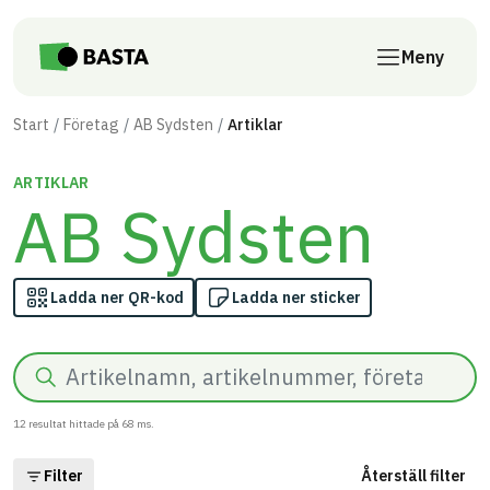
Till innehåll på sidan
Meny
Start
Företag
AB Sydsten
Artiklar
ARTIKLAR
AB Sydsten
Ladda ner QR-kod
Ladda ner sticker
Sök
12
resultat hittade på
68
ms.
Filter
Återställ filter