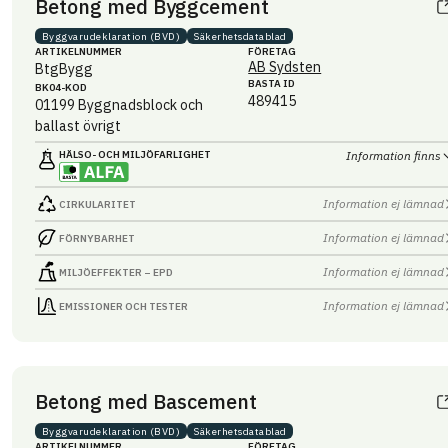
Betong med Byggcement
Byggvaru­deklaration (BVD)
Säkerhets­datablad
ARTIKEL­NUMMER
FÖRETAG
AB Sydsten
BtgBygg
BASTA ID
BK04-KOD
489415
01199
Byggnadsblock och
ballast övrigt
HÄLSO- OCH MILJÖ­FARLIGHET
Information finns
Information ej lämnad
CIRKULARITET
Information ej lämnad
FÖRNYBARHET
Information ej lämnad
MILJÖEFFEKTER – EPD
Information ej lämnad
EMISSIONER OCH TESTER
Betong med Bascement
Byggvaru­deklaration (BVD)
Säkerhets­datablad
ARTIKEL­NUMMER
FÖRETAG