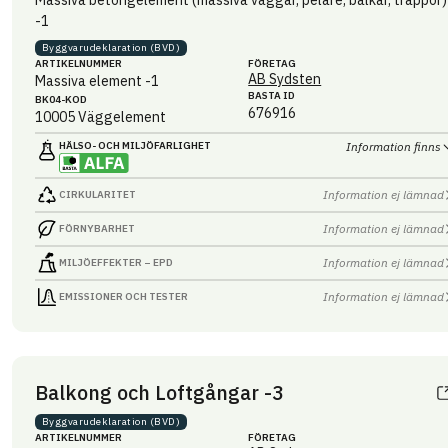
-1
Byggvaru­deklaration (BVD)
ARTIKEL­NUMMER
FÖRETAG
AB Sydsten
Massiva element -1
BASTA ID
BK04-KOD
676916
10005
Väggelement
HÄLSO- OCH MILJÖ­FARLIGHET
Information finns
Information ej lämnad
CIRKULARITET
Information ej lämnad
FÖRNYBARHET
Information ej lämnad
MILJÖEFFEKTER – EPD
Information ej lämnad
EMISSIONER OCH TESTER
Balkong och Loftgångar -3
Byggvaru­deklaration (BVD)
ARTIKEL­NUMMER
FÖRETAG