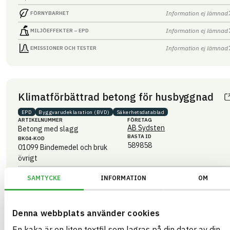
Information ej lämnad
FÖRNYBARHET
Information ej lämnad
MILJÖEFFEKTER – EPD
Information ej lämnad
EMISSIONER OCH TESTER
Klimatförbättrad betong för husbyggnad
EPD
Byggvaru­deklaration (BVD)
Säkerhets­datablad
ARTIKEL­NUMMER
FÖRETAG
AB Sydsten
Betong med slagg
BASTA ID
BK04-KOD
589858
01099
Bindemedel och bruk
övrigt
HÄLSO- OCH MILJÖ­FARLIGHET
Information finns
SAMTYCKE
INFORMATION
OM
Information ej lämnad
CIRKULARITET
Denna webbplats använder cookies
Information ej lämnad
FÖRNYBARHET
En kaka är en liten textfil som lagras på din dator av din