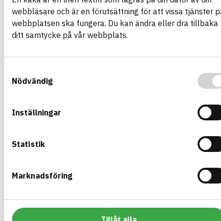
Information ej lämnad
MILJÖEFFEKTER – EPD
webbläsare och är en förutsättning för att vissa tjänster p
Information ej lämnad
EMISSIONER OCH TESTER
webbplatsen ska fungera. Du kan ändra eller dra tillbaka
ditt samtycke på vår webbplats.
Balkonger och Loftgångar
Samtyckesval
Nödvändig
Byggvaru­deklaration (BVD)
ARTIKEL­NUMMER
FÖRETAG
AB Sydsten
Balkong, Loftgång
BASTA ID
BK04-KOD
Inställningar
589866
01906
Taksmide, luckor, bryggor
och balkonger
HÄLSO- OCH MILJÖ­FARLIGHET
Information finns
Statistik
Information ej lämnad
CIRKULARITET
Marknadsföring
Information ej lämnad
FÖRNYBARHET
Information ej lämnad
MILJÖEFFEKTER – EPD
Information ej lämnad
EMISSIONER OCH TESTER
Tillåt alla