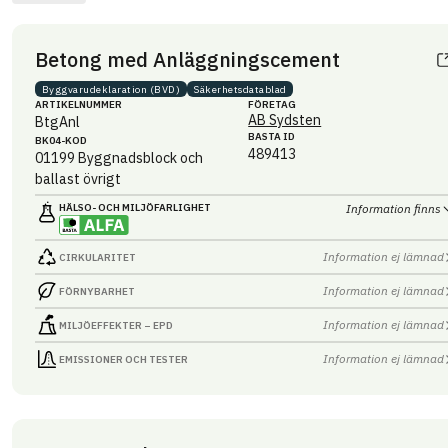
Betong med Anläggningscement
Byggvaru­deklaration (BVD)
Säkerhets­datablad
ARTIKEL­NUMMER
FÖRETAG
AB Sydsten
BtgAnl
BASTA ID
BK04-KOD
489413
01199
Byggnadsblock och
ballast övrigt
HÄLSO- OCH MILJÖ­FARLIGHET
Information finns
Information ej lämnad
CIRKULARITET
Information ej lämnad
FÖRNYBARHET
Information ej lämnad
MILJÖEFFEKTER – EPD
Information ej lämnad
EMISSIONER OCH TESTER