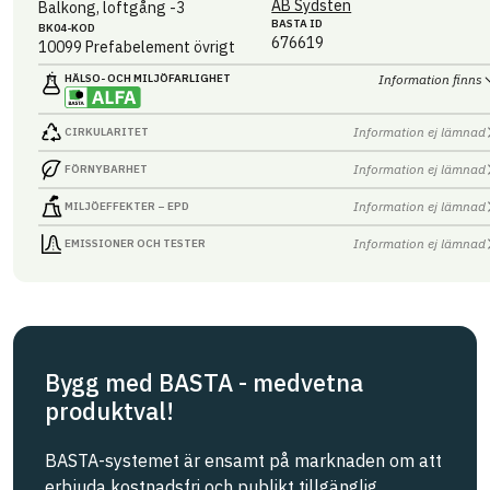
AB Sydsten
Balkong, loftgång -3
BASTA ID
BK04-KOD
676619
10099
Prefabelement övrigt
HÄLSO- OCH MILJÖ­FARLIGHET
Information finns
Information ej lämnad
CIRKULARITET
Information ej lämnad
FÖRNYBARHET
Information ej lämnad
MILJÖEFFEKTER – EPD
Information ej lämnad
EMISSIONER OCH TESTER
Bygg med BASTA - medvetna
produktval!
BASTA-systemet är ensamt på marknaden om att
erbjuda kostnadsfri och publikt tillgänglig