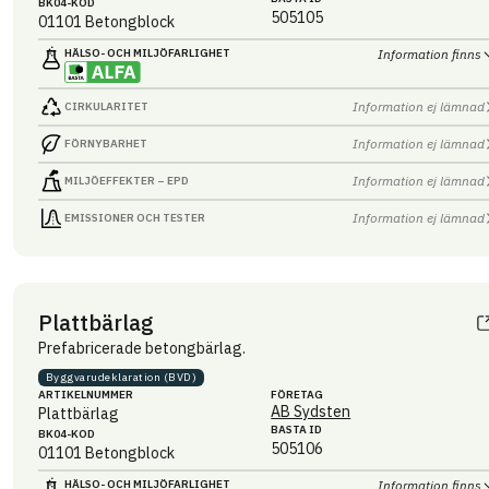
BK04-KOD
505105
01101
Betongblock
HÄLSO- OCH MILJÖ­FARLIGHET
Information finns
Information ej lämnad
CIRKULARITET
Information ej lämnad
FÖRNYBARHET
Information ej lämnad
MILJÖEFFEKTER – EPD
Information ej lämnad
EMISSIONER OCH TESTER
Plattbärlag
Prefabricerade betongbärlag.
Byggvaru­deklaration (BVD)
ARTIKEL­NUMMER
FÖRETAG
AB Sydsten
Plattbärlag
BASTA ID
BK04-KOD
505106
01101
Betongblock
HÄLSO- OCH MILJÖ­FARLIGHET
Information finns