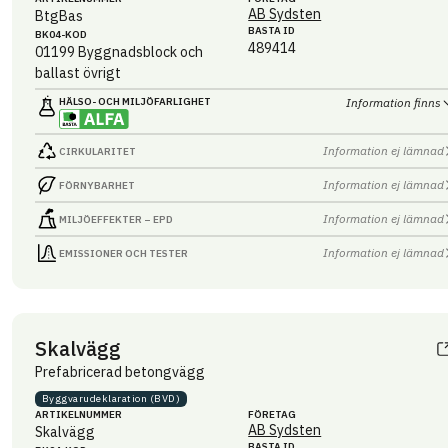
AB Sydsten
BtgBas
BASTA ID
BK04-KOD
489414
01199
Byggnadsblock och
ballast övrigt
HÄLSO- OCH MILJÖ­FARLIGHET
Information finns
Information ej lämnad
CIRKULARITET
Information ej lämnad
FÖRNYBARHET
Information ej lämnad
MILJÖEFFEKTER – EPD
Information ej lämnad
EMISSIONER OCH TESTER
Skalvägg
Prefabricerad betongvägg
Byggvaru­deklaration (BVD)
ARTIKEL­NUMMER
FÖRETAG
AB Sydsten
Skalvägg
BASTA ID