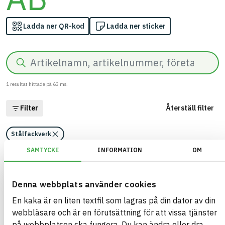
Ladda ner QR-kod
Ladda ner sticker
Sök
1
resultat hittade på
63
ms.
Filter
Återställ filter
Stålfackverk
SAMTYCKE
INFORMATION
OM
Stålfackverk
Alla utföranden
ARTIKEL­NUMMER
FÖRETAG
Denna webbplats använder cookies
Svets & Montage i
Orderstyrd produkt
Smålandsstenar AB
BK04-KOD
En kaka är en liten textfil som lagras på din dator av din
BASTA ID
10002
Takstolar
webbläsare och är en förutsättning för att vissa tjänster
461841
på webbplatsen ska fungera. Du kan ändra eller dra