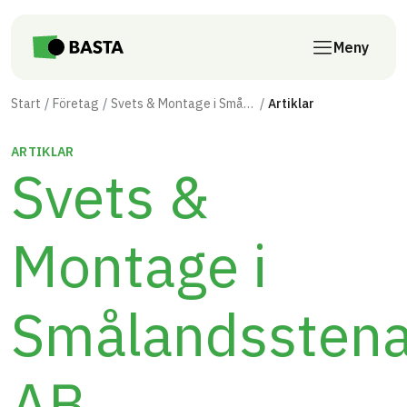
Till innehåll på sidan
Meny
Start
Företag
Svets & Montage i Smålandsstenar AB
Artiklar
ARTIKLAR
Svets &
Montage i
Smålandsstena
AB