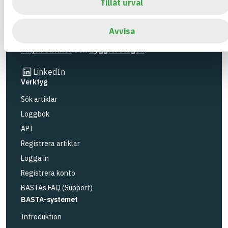
även bedömningskriterier och betyg kopplat till
Tillåt urval
utfasning av farliga ämnen.
Avvisa
BASTA är ett dotterbolag till
IVL Svenska
Miljöinstitutet
och
Byggföretagen
.
Länk till annan webbplats
LinkedIn
Verktyg
Sök artiklar
Loggbok
API
Registrera artiklar
Logga in
Registrera konto
BASTAs FAQ (Support)
BASTA-systemet
Introduktion