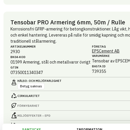
Tensobar PRO Armering 6mm, 50m / Rulle
Korrosionsfri GFRP-armering för betongkonstruktioner. Låg vikt,
och enkel hantering. Levereras på rulle för smidig kapning och mon
traditionell stålarmering.
ARTIKEL­NUMMER
FÖRETAG
EPSCement AB
2930
VARUMÄRKE
BK04-KOD
Tensobar av EPSCE
01599
Armering, stål och metallvaror övrigt
BASTA ID
GTIN
739355
07350011340347
HÄLSO- OCH MILJÖ­FARLIGHET
Betyg saknas
CIRKULARITET
FÖRNYBARHET
MILJÖEFFEKTER – EPD
EMISSIONER OCH TESTER
SAMTYCKE
INFORMATION