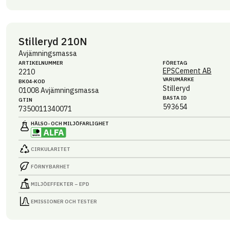
Stilleryd 210N
Avjämningsmassa
ARTIKEL­NUMMER
FÖRETAG
EPSCement AB
2210
VARUMÄRKE
BK04-KOD
Stilleryd
01008
Avjämningsmassa
BASTA ID
GTIN
593654
7350011340071
HÄLSO- OCH MILJÖ­FARLIGHET
CIRKULARITET
FÖRNYBARHET
MILJÖEFFEKTER – EPD
EMISSIONER OCH TESTER