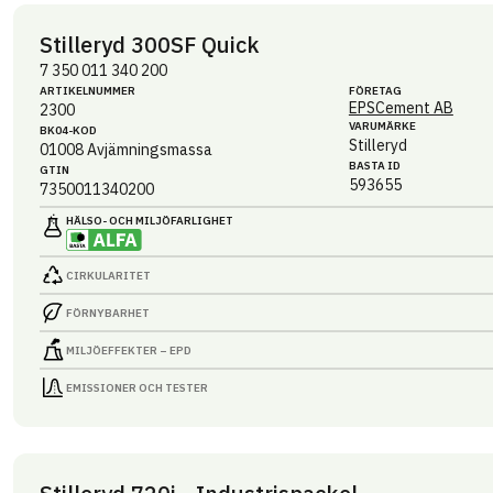
Stilleryd 300SF Quick
7 350 011 340 200
ARTIKEL­NUMMER
FÖRETAG
EPSCement AB
2300
VARUMÄRKE
BK04-KOD
Stilleryd
01008
Avjämningsmassa
BASTA ID
GTIN
593655
7350011340200
HÄLSO- OCH MILJÖ­FARLIGHET
CIRKULARITET
FÖRNYBARHET
MILJÖEFFEKTER – EPD
EMISSIONER OCH TESTER