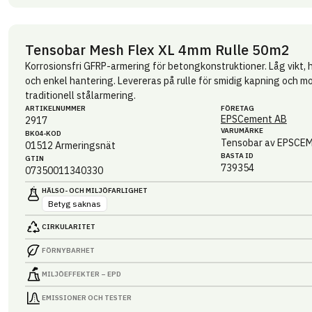
Tensobar Mesh Flex XL 4mm Rulle 50m2
Korrosionsfri GFRP-armering för betongkonstruktioner. Låg vikt,
och enkel hantering. Levereras på rulle för smidig kapning och mon
traditionell stålarmering.
ARTIKEL­NUMMER
FÖRETAG
EPSCement AB
2917
VARUMÄRKE
BK04-KOD
Tensobar av EPSCE
01512
Armeringsnät
BASTA ID
GTIN
739354
07350011340330
HÄLSO- OCH MILJÖ­FARLIGHET
Betyg saknas
CIRKULARITET
FÖRNYBARHET
MILJÖEFFEKTER – EPD
EMISSIONER OCH TESTER