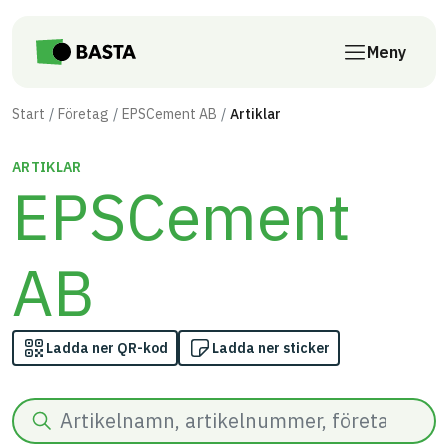
Till innehåll på sidan
Meny
Start
Företag
EPSCement AB
Artiklar
ARTIKLAR
EPSCement
AB
Ladda ner QR-kod
Ladda ner sticker
Sök