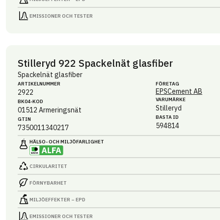
EMISSIONER OCH TESTER
Stilleryd 922 Spackelnät glasfiber
Spackelnät glasfiber
ARTIKEL­NUMMER
FÖRETAG
EPSCement AB
2922
VARUMÄRKE
BK04-KOD
Stilleryd
01512
Armeringsnät
BASTA ID
GTIN
594814
7350011340217
HÄLSO- OCH MILJÖ­FARLIGHET
CIRKULARITET
FÖRNYBARHET
MILJÖEFFEKTER – EPD
EMISSIONER OCH TESTER