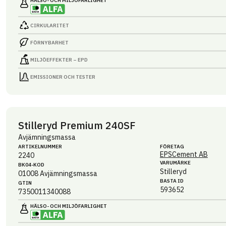
HÄLSO- OCH MILJÖ­FARLIGHET
CIRKULARITET
FÖRNYBARHET
MILJÖEFFEKTER – EPD
EMISSIONER OCH TESTER
Stilleryd Premium 240SF
Avjämningsmassa
ARTIKEL­NUMMER
FÖRETAG
EPSCement AB
2240
VARUMÄRKE
BK04-KOD
Stilleryd
01008
Avjämningsmassa
BASTA ID
GTIN
593652
7350011340088
HÄLSO- OCH MILJÖ­FARLIGHET