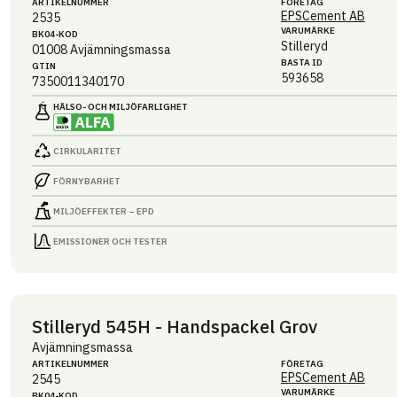
ARTIKEL­NUMMER
FÖRETAG
EPSCement AB
2535
VARUMÄRKE
BK04-KOD
Stilleryd
01008
Avjämningsmassa
BASTA ID
GTIN
593658
7350011340170
HÄLSO- OCH MILJÖ­FARLIGHET
CIRKULARITET
FÖRNYBARHET
MILJÖEFFEKTER – EPD
EMISSIONER OCH TESTER
Stilleryd 545H - Handspackel Grov
Avjämningsmassa
ARTIKEL­NUMMER
FÖRETAG
EPSCement AB
2545
VARUMÄRKE
BK04-KOD