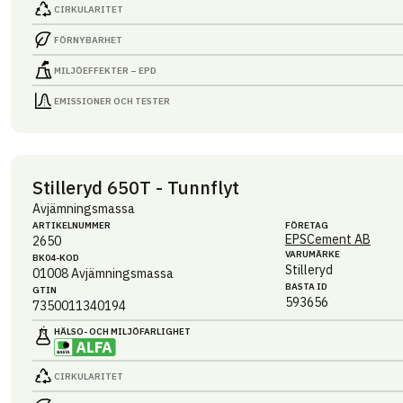
CIRKULARITET
FÖRNYBARHET
MILJÖEFFEKTER – EPD
EMISSIONER OCH TESTER
Stilleryd 650T - Tunnflyt
Avjämningsmassa
ARTIKEL­NUMMER
FÖRETAG
EPSCement AB
2650
VARUMÄRKE
BK04-KOD
Stilleryd
01008
Avjämningsmassa
BASTA ID
GTIN
593656
7350011340194
HÄLSO- OCH MILJÖ­FARLIGHET
CIRKULARITET