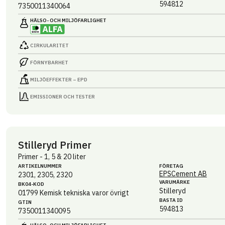
594812
7350011340064
HÄLSO- OCH MILJÖ­FARLIGHET
CIRKULARITET
FÖRNYBARHET
MILJÖEFFEKTER – EPD
EMISSIONER OCH TESTER
Stilleryd Primer
Primer - 1, 5 & 20 liter
ARTIKEL­NUMMER
FÖRETAG
EPSCement AB
2301, 2305, 2320
VARUMÄRKE
BK04-KOD
Stilleryd
01799
Kemisk tekniska varor övrigt
BASTA ID
GTIN
594813
7350011340095