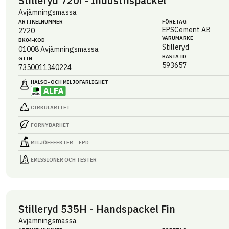
Stilleryd 720i - Industrispackel
Avjämningsmassa
ARTIKEL­NUMMER
FÖRETAG
EPSCement AB
2720
VARUMÄRKE
BK04-KOD
Stilleryd
01008
Avjämningsmassa
BASTA ID
GTIN
593657
7350011340224
HÄLSO- OCH MILJÖ­FARLIGHET
CIRKULARITET
FÖRNYBARHET
MILJÖEFFEKTER – EPD
EMISSIONER OCH TESTER
Stilleryd 535H - Handspackel Fin
Avjämningsmassa