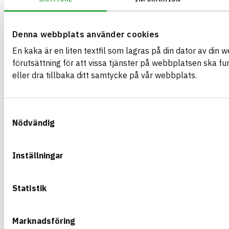
Denna webbplats använder cookies
Tensobar PRO Armering 12mm 25 / Rulle
En kaka är en liten textfil som lagras på din dator av din 
Korrosionsfri GFRP-armering för betongkonstruktioner. Låg vikt,
förutsättning för att vissa tjänster på webbplatsen ska f
och enkel hantering. Levereras på rulle för smidig kapning och mon
eller dra tillbaka ditt samtycke på vår webbplats.
traditionell stålarmering.
ARTIKEL­NUMMER
FÖRETAG
EPSCement AB
2933
VARUMÄRKE
BK04-KOD
Tensobar av EPSCE
Samtyckesval
01599
Armering, stål och metallvaror övrigt
BASTA ID
Nödvändig
GTIN
741122
07350011340378
HÄLSO- OCH MILJÖ­FARLIGHET
Betyg saknas
Inställningar
CIRKULARITET
Statistik
FÖRNYBARHET
MILJÖEFFEKTER – EPD
Marknadsföring
EMISSIONER OCH TESTER