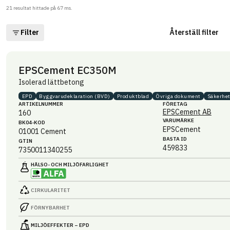
21
resultat hittade på
67
ms.
Filter
Återställ filter
EPSCement EC350M
Isolerad lättbetong
EPD
Byggvaru­deklaration (BVD)
Produktblad
Övriga dokument
Säkerhet
ARTIKEL­NUMMER
FÖRETAG
EPSCement AB
160
VARUMÄRKE
BK04-KOD
EPSCement
01001
Cement
BASTA ID
GTIN
459833
7350011340255
HÄLSO- OCH MILJÖ­FARLIGHET
CIRKULARITET
FÖRNYBARHET
MILJÖEFFEKTER – EPD