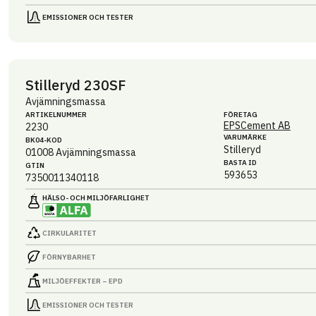
EMISSIONER OCH TESTER
Stilleryd 230SF
Avjämningsmassa
ARTIKEL­NUMMER
FÖRETAG
EPSCement AB
2230
VARUMÄRKE
BK04-KOD
Stilleryd
01008
Avjämningsmassa
BASTA ID
GTIN
593653
7350011340118
HÄLSO- OCH MILJÖ­FARLIGHET
CIRKULARITET
FÖRNYBARHET
MILJÖEFFEKTER – EPD
EMISSIONER OCH TESTER