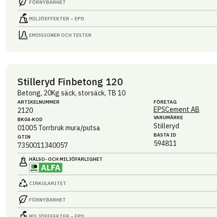
FÖRNYBARHET
MILJÖEFFEKTER – EPD
EMISSIONER OCH TESTER
Stilleryd Finbetong 120
Betong, 20Kg säck, storsäck, TB 10
ARTIKEL­NUMMER
FÖRETAG
EPSCement AB
2120
VARUMÄRKE
BK04-KOD
Stilleryd
01005
Torrbruk mura/putsa
BASTA ID
GTIN
594811
7350011340057
HÄLSO- OCH MILJÖ­FARLIGHET
CIRKULARITET
FÖRNYBARHET
MILJÖEFFEKTER – EPD