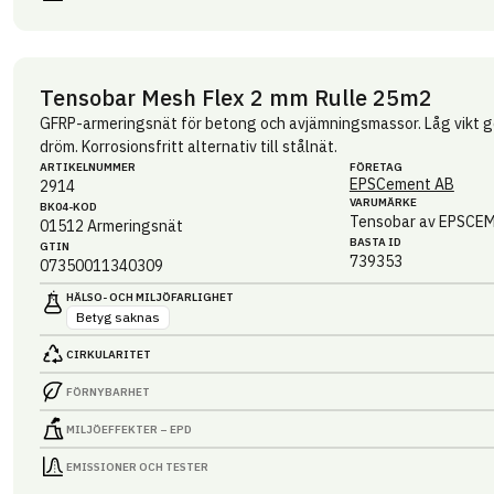
Tensobar Mesh Flex 2 mm Rulle 25m2
GFRP-armeringsnät för betong och avjämningsmassor. Låg vikt gör
dröm. Korrosionsfritt alternativ till stålnät.
ARTIKEL­NUMMER
FÖRETAG
EPSCement AB
2914
VARUMÄRKE
BK04-KOD
Tensobar av EPSCE
01512
Armeringsnät
BASTA ID
GTIN
739353
07350011340309
HÄLSO- OCH MILJÖ­FARLIGHET
Betyg saknas
CIRKULARITET
FÖRNYBARHET
MILJÖEFFEKTER – EPD
EMISSIONER OCH TESTER