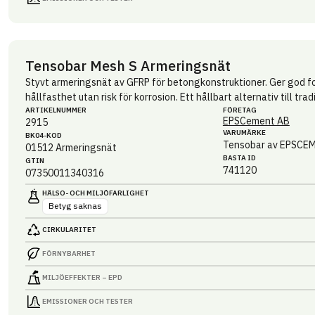
Tensobar Mesh S Armeringsnät
Styvt armeringsnät av GFRP för betongkonstruktioner. Ger god fo
hållfasthet utan risk för korrosion. Ett hållbart alternativ till trad
ARTIKEL­NUMMER
FÖRETAG
EPSCement AB
2915
VARUMÄRKE
BK04-KOD
Tensobar av EPSCE
01512
Armeringsnät
BASTA ID
GTIN
741120
07350011340316
HÄLSO- OCH MILJÖ­FARLIGHET
Betyg saknas
CIRKULARITET
FÖRNYBARHET
MILJÖEFFEKTER – EPD
EMISSIONER OCH TESTER