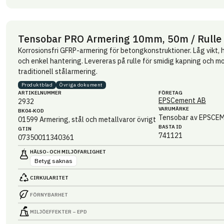
Tensobar PRO Armering 10mm, 50m / Rulle
Korrosionsfri GFRP-armering för betongkonstruktioner. Låg vikt,
och enkel hantering. Levereras på rulle för smidig kapning och mon
traditionell stålarmering.
Produktblad
Övriga dokument
ARTIKEL­NUMMER
FÖRETAG
EPSCement AB
2932
VARUMÄRKE
BK04-KOD
Tensobar av EPSCE
01599
Armering, stål och metallvaror övrigt
BASTA ID
GTIN
741121
07350011340361
HÄLSO- OCH MILJÖ­FARLIGHET
Betyg saknas
CIRKULARITET
FÖRNYBARHET
MILJÖEFFEKTER – EPD