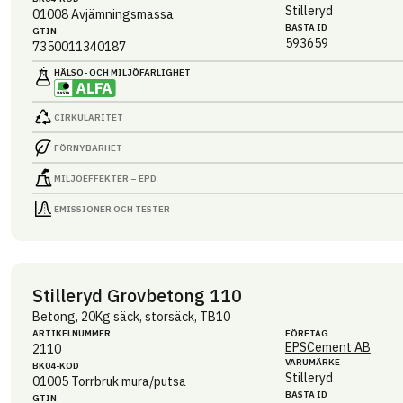
Stilleryd
01008
Avjämningsmassa
BASTA ID
GTIN
593659
7350011340187
HÄLSO- OCH MILJÖ­FARLIGHET
CIRKULARITET
FÖRNYBARHET
MILJÖEFFEKTER – EPD
EMISSIONER OCH TESTER
Stilleryd Grovbetong 110
Betong, 20Kg säck, storsäck, TB10
ARTIKEL­NUMMER
FÖRETAG
EPSCement AB
2110
VARUMÄRKE
BK04-KOD
Stilleryd
01005
Torrbruk mura/putsa
BASTA ID
GTIN