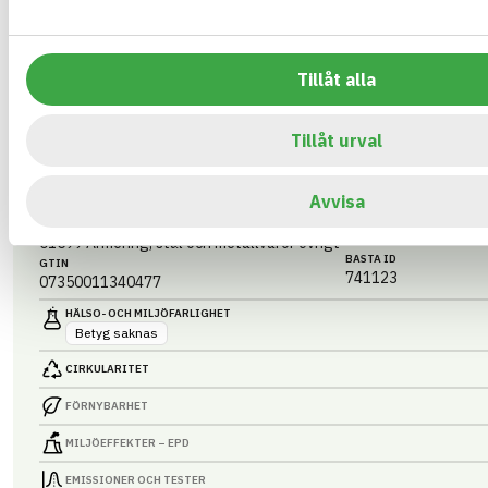
Tillåt alla
Tensobar PRO Armering 4mm, 50m / Rulle
Korrosionsfri GFRP-armering för betongkonstruktioner. Låg vikt,
Tillåt urval
och enkel hantering. Levereras på rulle för smidig kapning och mon
traditionell stålarmering.
ARTIKEL­NUMMER
FÖRETAG
Avvisa
EPSCement AB
2934
VARUMÄRKE
BK04-KOD
Tensobar av EPSCE
01599
Armering, stål och metallvaror övrigt
BASTA ID
GTIN
741123
07350011340477
HÄLSO- OCH MILJÖ­FARLIGHET
Betyg saknas
CIRKULARITET
FÖRNYBARHET
MILJÖEFFEKTER – EPD
EMISSIONER OCH TESTER