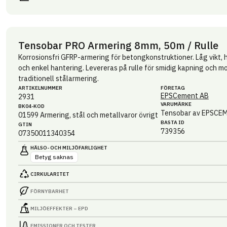
Tensobar PRO Armering 8mm, 50m / Rulle
Korrosionsfri GFRP-armering för betongkonstruktioner. Låg vikt,
och enkel hantering. Levereras på rulle för smidig kapning och mon
traditionell stålarmering.
ARTIKEL­NUMMER
FÖRETAG
EPSCement AB
2931
VARUMÄRKE
BK04-KOD
Tensobar av EPSCE
01599
Armering, stål och metallvaror övrigt
BASTA ID
GTIN
739356
07350011340354
HÄLSO- OCH MILJÖ­FARLIGHET
Betyg saknas
CIRKULARITET
FÖRNYBARHET
MILJÖEFFEKTER – EPD
EMISSIONER OCH TESTER