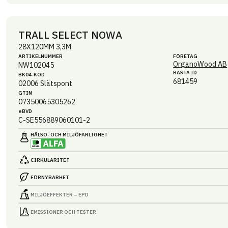
TRALL SELECT NOWA
28X120MM 3,3M
ARTIKEL­NUMMER
FÖRETAG
OrganoWood AB
NW102045
BASTA ID
BK04-KOD
681459
02006
Slätspont
GTIN
07350065305262
eBVD
C-SE556889060101-2
HÄLSO- OCH MILJÖ­FARLIGHET
CIRKULARITET
FÖRNYBARHET
MILJÖEFFEKTER – EPD
EMISSIONER OCH TESTER