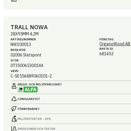
TRALL NOWA
28X95MM 4,2M
ARTIKEL­NUMMER
FÖRETAG
OrganoWood AB
NW100013
BASTA ID
BK04-KOD
681453
02006
Slätspont
GTIN
07350065300144
eBVD
C-SE556889060101-2
HÄLSO- OCH MILJÖ­FARLIGHET
CIRKULARITET
FÖRNYBARHET
MILJÖEFFEKTER – EPD
EMISSIONER OCH TESTER