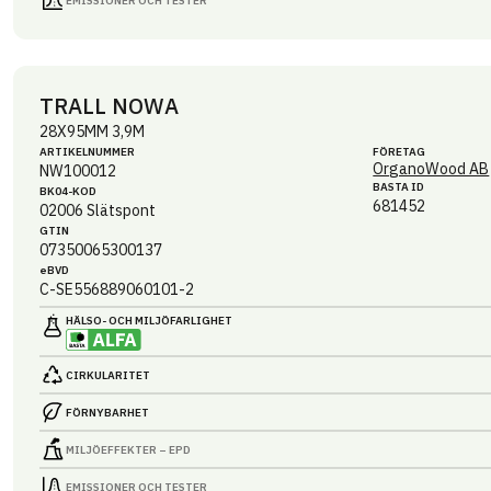
EMISSIONER OCH TESTER
TRALL NOWA
28X95MM 3,9M
ARTIKEL­NUMMER
FÖRETAG
OrganoWood AB
NW100012
BASTA ID
BK04-KOD
681452
02006
Slätspont
GTIN
07350065300137
eBVD
C-SE556889060101-2
HÄLSO- OCH MILJÖ­FARLIGHET
CIRKULARITET
FÖRNYBARHET
MILJÖEFFEKTER – EPD
EMISSIONER OCH TESTER