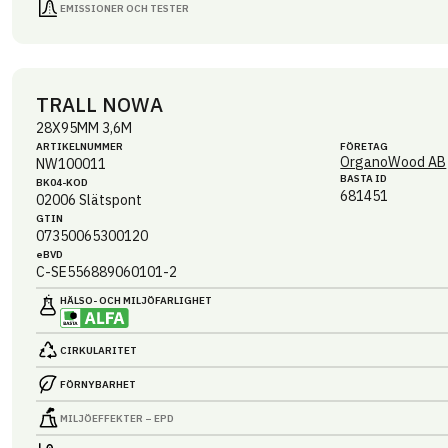
EMISSIONER OCH TESTER
TRALL NOWA
28X95MM 3,6M
ARTIKEL­NUMMER
FÖRETAG
OrganoWood AB
NW100011
BASTA ID
BK04-KOD
681451
02006
Slätspont
GTIN
07350065300120
eBVD
C-SE556889060101-2
HÄLSO- OCH MILJÖ­FARLIGHET
CIRKULARITET
FÖRNYBARHET
MILJÖEFFEKTER – EPD