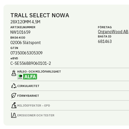
TRALL SELECT NOWA
28X120MM 4,5M
ARTIKEL­NUMMER
FÖRETAG
OrganoWood AB
NW101659
BASTA ID
BK04-KOD
681463
02006
Slätspont
GTIN
07350065305309
eBVD
C-SE556889060101-2
HÄLSO- OCH MILJÖ­FARLIGHET
CIRKULARITET
FÖRNYBARHET
MILJÖEFFEKTER – EPD
EMISSIONER OCH TESTER