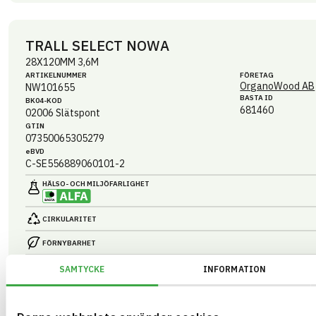
TRALL SELECT NOWA
28X120MM 3,6M
ARTIKEL­NUMMER
FÖRETAG
OrganoWood AB
NW101655
BASTA ID
BK04-KOD
681460
02006
Slätspont
GTIN
07350065305279
eBVD
C-SE556889060101-2
HÄLSO- OCH MILJÖ­FARLIGHET
CIRKULARITET
FÖRNYBARHET
MILJÖEFFEKTER – EPD
SAMTYCKE
INFORMATION
EMISSIONER OCH TESTER