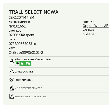
TRALL SELECT NOWA
28X120MM 4,8M
ARTIKEL­NUMMER
FÖRETAG
OrganoWood AB
NW101661
BASTA ID
BK04-KOD
681464
02006
Slätspont
GTIN
07350065305316
eBVD
C-SE556889060101-2
HÄLSO- OCH MILJÖ­FARLIGHET
CIRKULARITET
FÖRNYBARHET
MILJÖEFFEKTER – EPD
EMISSIONER OCH TESTER