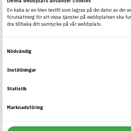
Denna webbplats använder cookies
En kaka är en liten textfil som lagras på din dator av din 
TRALL SELECT NOWA
förutsättning för att vissa tjänster på webbplatsen ska fu
dra tillbaka ditt samtycke på vår webbplats.
28X120MM 3,9M
ARTIKEL­NUMMER
FÖRETAG
OrganoWood AB
NW102047
BASTA ID
BK04-KOD
681461
Samtyckesval
02006
Slätspont
Nödvändig
GTIN
07350065305286
eBVD
C-SE556889060101-2
Inställningar
HÄLSO- OCH MILJÖ­FARLIGHET
Statistik
CIRKULARITET
FÖRNYBARHET
Marknadsföring
MILJÖEFFEKTER – EPD
EMISSIONER OCH TESTER