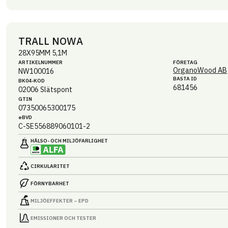
TRALL NOWA
28X95MM 5,1M
ARTIKEL­NUMMER
FÖRETAG
OrganoWood AB
NW100016
BASTA ID
BK04-KOD
681456
02006
Slätspont
GTIN
07350065300175
eBVD
C-SE556889060101-2
HÄLSO- OCH MILJÖ­FARLIGHET
CIRKULARITET
FÖRNYBARHET
MILJÖEFFEKTER – EPD
EMISSIONER OCH TESTER