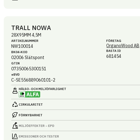
TRALL NOWA
28X95MM 4,5M
ARTIKEL­NUMMER
FÖRETAG
OrganoWood AB
NW100014
BASTA ID
BK04-KOD
681454
02006
Slätspont
GTIN
07350065300151
eBVD
C-SE556889060101-2
HÄLSO- OCH MILJÖ­FARLIGHET
CIRKULARITET
FÖRNYBARHET
MILJÖEFFEKTER – EPD
EMISSIONER OCH TESTER