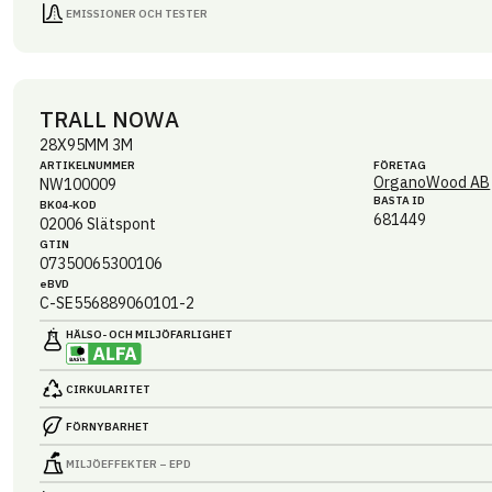
EMISSIONER OCH TESTER
TRALL NOWA
28X95MM 3M
ARTIKEL­NUMMER
FÖRETAG
OrganoWood AB
NW100009
BASTA ID
BK04-KOD
681449
02006
Slätspont
GTIN
07350065300106
eBVD
C-SE556889060101-2
HÄLSO- OCH MILJÖ­FARLIGHET
CIRKULARITET
FÖRNYBARHET
MILJÖEFFEKTER – EPD