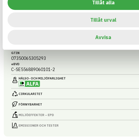
Tillåt alla
TRALL SELECT NOWA
Tillåt urval
28X120MM 4,2M
ARTIKEL­NUMMER
FÖRETAG
OrganoWood AB
NW101657
Avvisa
BASTA ID
BK04-KOD
681462
02006
Slätspont
GTIN
07350065305293
eBVD
C-SE556889060101-2
HÄLSO- OCH MILJÖ­FARLIGHET
CIRKULARITET
FÖRNYBARHET
MILJÖEFFEKTER – EPD
EMISSIONER OCH TESTER