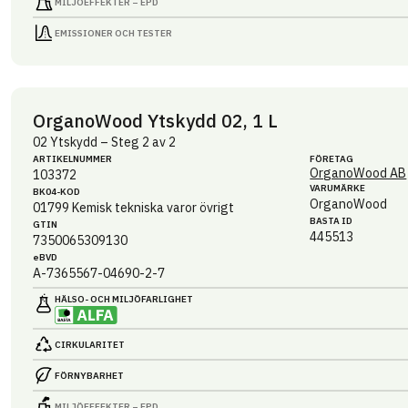
MILJÖEFFEKTER – EPD
EMISSIONER OCH TESTER
OrganoWood Ytskydd 02, 1 L
02 Ytskydd – Steg 2 av 2
ARTIKEL­NUMMER
FÖRETAG
OrganoWood AB
103372
VARUMÄRKE
BK04-KOD
OrganoWood
01799
Kemisk tekniska varor övrigt
BASTA ID
GTIN
445513
7350065309130
eBVD
A-7365567-04690-2-7
HÄLSO- OCH MILJÖ­FARLIGHET
CIRKULARITET
FÖRNYBARHET
MILJÖEFFEKTER – EPD