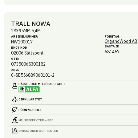
TRALL NOWA
28X95MM 5,4M
ARTIKEL­NUMMER
FÖRETAG
OrganoWood AB
NW100017
BASTA ID
BK04-KOD
681457
02006
Slätspont
GTIN
07350065300182
eBVD
C-SE556889060101-2
HÄLSO- OCH MILJÖ­FARLIGHET
CIRKULARITET
FÖRNYBARHET
MILJÖEFFEKTER – EPD
EMISSIONER OCH TESTER