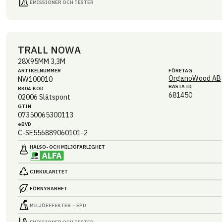
EMISSIONER OCH TESTER
TRALL NOWA
28X95MM 3,3M
ARTIKEL­NUMMER
FÖRETAG
OrganoWood AB
NW100010
BASTA ID
BK04-KOD
681450
02006
Slätspont
GTIN
07350065300113
eBVD
C-SE556889060101-2
HÄLSO- OCH MILJÖ­FARLIGHET
CIRKULARITET
FÖRNYBARHET
MILJÖEFFEKTER – EPD