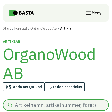
Till innehåll på sidan
Meny
Start
Företag
OrganoWood AB
Artiklar
ARTIKLAR
OrganoWood
AB
Ladda ner QR-kod
Ladda ner sticker
Sök