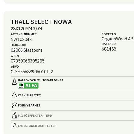
TRALL SELECT NOWA
28X120MM 3,0M
ARTIKEL­NUMMER
FÖRETAG
OrganoWood AB
NW102043
BASTA ID
BK04-KOD
681458
02006
Slätspont
GTIN
07350065305255
eBVD
C-SE556889060101-2
HÄLSO- OCH MILJÖ­FARLIGHET
CIRKULARITET
FÖRNYBARHET
MILJÖEFFEKTER – EPD
EMISSIONER OCH TESTER