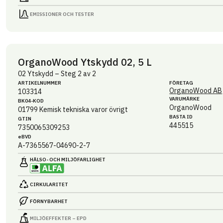
EMISSIONER OCH TESTER
OrganoWood Ytskydd 02, 5 L
02 Ytskydd – Steg 2 av 2
ARTIKEL­NUMMER
FÖRETAG
OrganoWood AB
103314
VARUMÄRKE
BK04-KOD
OrganoWood
01799
Kemisk tekniska varor övrigt
BASTA ID
GTIN
445515
7350065309253
eBVD
A-7365567-04690-2-7
HÄLSO- OCH MILJÖ­FARLIGHET
CIRKULARITET
FÖRNYBARHET
MILJÖEFFEKTER – EPD