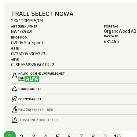
TRALL SELECT NOWA
28X120MM 5,1M
ARTIKEL­NUMMER
FÖRETAG
OrganoWood AB
NW102049
BASTA ID
BK04-KOD
681465
02006
Slätspont
GTIN
07350065305323
eBVD
C-SE556889060101-2
HÄLSO- OCH MILJÖ­FARLIGHET
CIRKULARITET
FÖRNYBARHET
MILJÖEFFEKTER – EPD
EMISSIONER OCH TESTER
1
2
3
4
5
6
7
8
9
10