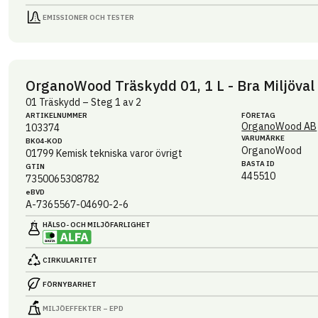
EMISSIONER OCH TESTER
OrganoWood Träskydd 01, 1 L - Bra Miljöval
01 Träskydd – Steg 1 av 2
ARTIKEL­NUMMER
FÖRETAG
OrganoWood AB
103374
VARUMÄRKE
BK04-KOD
OrganoWood
01799
Kemisk tekniska varor övrigt
BASTA ID
GTIN
445510
7350065308782
eBVD
A-7365567-04690-2-6
HÄLSO- OCH MILJÖ­FARLIGHET
CIRKULARITET
FÖRNYBARHET
MILJÖEFFEKTER – EPD