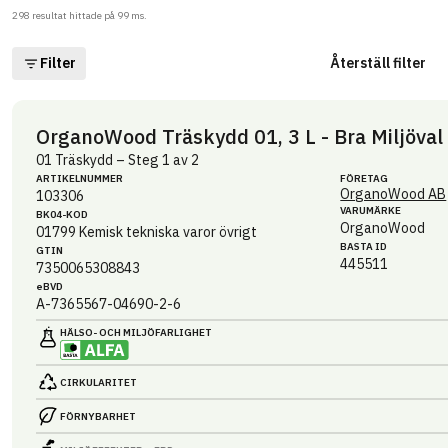
298
resultat hittade på
99
ms.
Filter
Återställ filter
OrganoWood Träskydd 01, 3 L - Bra Miljöval
01 Träskydd – Steg 1 av 2
ARTIKEL­NUMMER
FÖRETAG
OrganoWood AB
103306
VARUMÄRKE
BK04-KOD
OrganoWood
01799
Kemisk tekniska varor övrigt
BASTA ID
GTIN
445511
7350065308843
eBVD
A-7365567-04690-2-6
HÄLSO- OCH MILJÖ­FARLIGHET
CIRKULARITET
FÖRNYBARHET