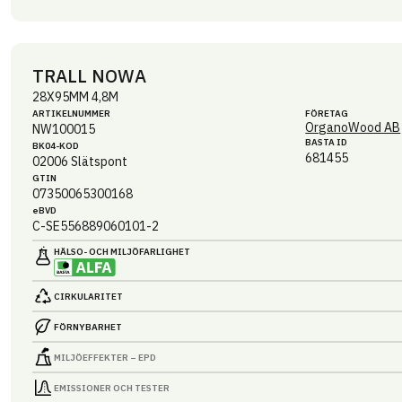
TRALL NOWA
28X95MM 4,8M
ARTIKEL­NUMMER
FÖRETAG
OrganoWood AB
NW100015
BASTA ID
BK04-KOD
681455
02006
Slätspont
GTIN
07350065300168
eBVD
C-SE556889060101-2
HÄLSO- OCH MILJÖ­FARLIGHET
CIRKULARITET
FÖRNYBARHET
MILJÖEFFEKTER – EPD
EMISSIONER OCH TESTER