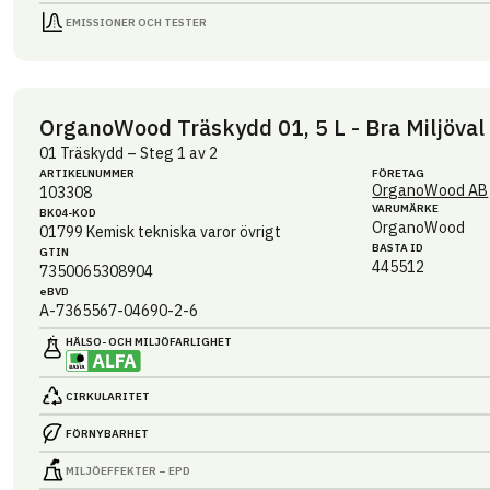
EMISSIONER OCH TESTER
OrganoWood Träskydd 01, 5 L - Bra Miljöval
01 Träskydd – Steg 1 av 2
ARTIKEL­NUMMER
FÖRETAG
OrganoWood AB
103308
VARUMÄRKE
BK04-KOD
OrganoWood
01799
Kemisk tekniska varor övrigt
BASTA ID
GTIN
445512
7350065308904
eBVD
A-7365567-04690-2-6
HÄLSO- OCH MILJÖ­FARLIGHET
CIRKULARITET
FÖRNYBARHET
MILJÖEFFEKTER – EPD