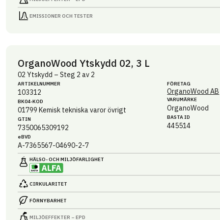
EMISSIONER OCH TESTER
OrganoWood Ytskydd 02, 3 L
02 Ytskydd – Steg 2 av 2
ARTIKEL­NUMMER
FÖRETAG
OrganoWood AB
103312
VARUMÄRKE
BK04-KOD
OrganoWood
01799
Kemisk tekniska varor övrigt
BASTA ID
GTIN
445514
7350065309192
eBVD
A-7365567-04690-2-7
HÄLSO- OCH MILJÖ­FARLIGHET
CIRKULARITET
FÖRNYBARHET
MILJÖEFFEKTER – EPD