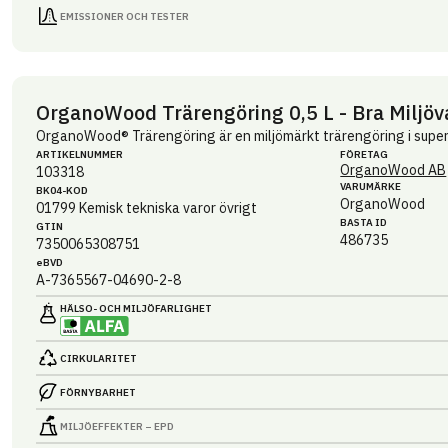
EMISSIONER OCH TESTER
OrganoWood Trärengöring 0,5 L - Bra Miljöv
OrganoWood® Trärengöring är en miljömärkt trärengöring i supe
ARTIKEL­NUMMER
FÖRETAG
OrganoWood AB
103318
VARUMÄRKE
BK04-KOD
OrganoWood
01799
Kemisk tekniska varor övrigt
BASTA ID
GTIN
486735
7350065308751
eBVD
A-7365567-04690-2-8
HÄLSO- OCH MILJÖ­FARLIGHET
CIRKULARITET
FÖRNYBARHET
MILJÖEFFEKTER – EPD