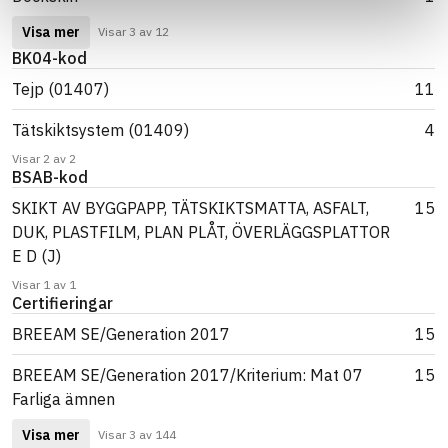
Visa mer
Visar 3 av 12
BK04-kod
Tejp (01407)
11
Tätskiktsystem (01409)
4
Visar 2 av 2
BSAB-kod
SKIKT AV BYGGPAPP, TÄTSKIKTSMATTA, ASFALT,
15
DUK, PLASTFILM, PLAN PLÅT, ÖVERLÄGGSPLATTOR
E D (J)
Visar 1 av 1
Certifieringar
BREEAM SE/Generation 2017
15
BREEAM SE/Generation 2017/Kriterium: Mat 07
15
Farliga ämnen
Visa mer
Visar 3 av 144