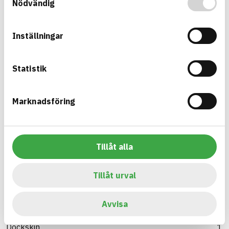
Nödvändig
Grupp B –
Grupp A – Tillåten
Riskminskning
15
0
artiklar
artiklar
Inställningar
Statistik
Sök
Artikelnamn
Corvum 12/48
1
Marknadsföring
Dockskin 1KG
1
Fentrim 2 100mm
1
Tillåt alla
Visa mer
Visar 3 av 15
Varumärke
Tillåt urval
Fentrim
4
Avvisa
Corwum
1
Dockskin
1