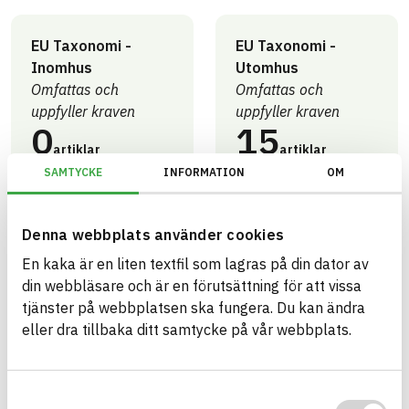
EU Taxonomi -
EU Taxonomi -
Inomhus
Utomhus
Omfattas och
Omfattas och
uppfyller kraven
uppfyller kraven
0
15
artiklar
artiklar
SAMTYCKE
INFORMATION
OM
Miljöbyggnad -
Miljöbyggnad -
Denna webbplats använder cookies
Generation 4.X
Generation 4.X
En kaka är en liten textfil som lagras på din dator av
Utomhus - Brons
Utomhus - Guld
din webbläsare och är en förutsättning för att vissa
0
15
tjänster på webbplatsen ska fungera. Du kan ändra
artiklar
artiklar
eller dra tillbaka ditt samtycke på vår webbplats.
Trafikverket
Trafikverket
Samtyckesval