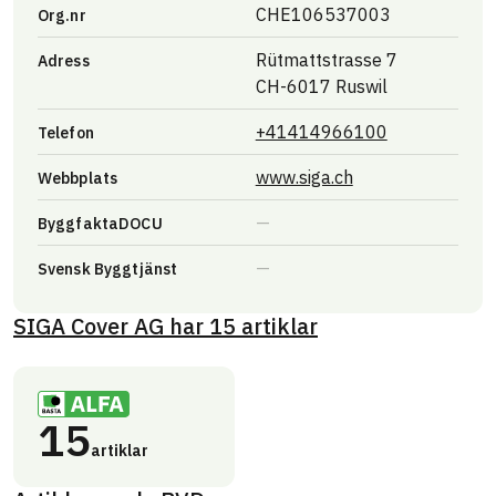
CHE106537003
Org.nr
Rütmattstrasse 7
Adress
CH-6017 Ruswil
+41414966100
Telefon
Länk till annan w
www.siga.ch
Webbplats
ByggfaktaDOCU
Svensk Byggtjänst
SIGA Cover AG
har
15
artiklar
15
artiklar