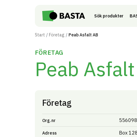
Till innehåll på sidan
Sök produkter
BAS
Start
Företag
Peab Asfalt AB
FÖRETAG
Peab Asfalt
Företag
556098
Org.nr
Box 12
Adress