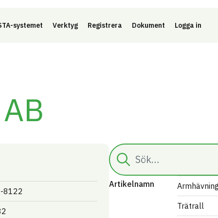
Länk 
TA-systemet
Verktyg
Registrera
Dokument
Logga in
 AB
Sök
Artikelnamn
Armhävning
-8122
Trätrall
82