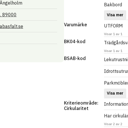
 Ängelholm
Bakbord
1 89000
Visa mer
Varumärke
UTFORM
Länk till annan webbplats
basfalt.se
Visar 1 av 1
BK04-kod
Trädgårdsva
Visar 1 av 1
BSAB-kod
Lekutrustni
Idrottsutru
Parkmöbler
Visa mer
Kriterieområde:
Information
Cirkularitet
Har cirkulä
Visar 2 av 2