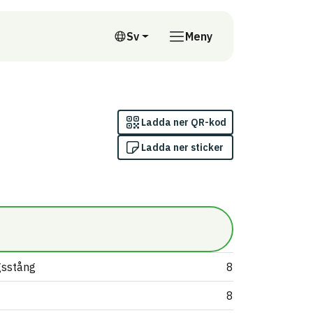
till annan webbplats
Sv
Meny
Svenska
Ladda ner QR-kod
Ladda ner sticker
sstång
8
8