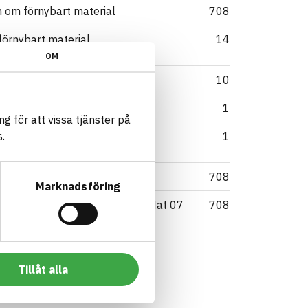
 om förnybart material
708
förnybart material
14
OM
d
10
klaration
1
g för att vissa tjänster på
.
1
/Generation 2017
708
Marknadsföring
Generation 2017/Kriterium: Mat 07
708
nen
Visar 3 av 153
Tillåt alla