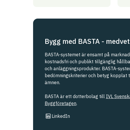
Bygg med BASTA - medvet
BASTA-systemet är ensamt på marknade
kostnadsfri och publikt tillgänglig håll
och anläggningsprodukter. BASTA-syste
bedömningskriterier och betyg kopplat til
ämnen.
BASTA är ett dotterbolag till
IVL Svenska
Byggföretagen
.
Länk till annan webbplats
LinkedIn