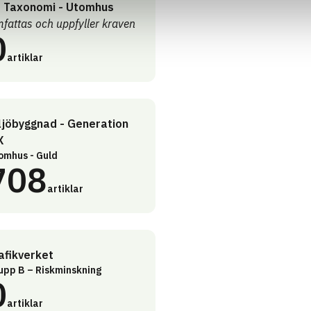
 Taxonomi - Utomhus
fattas och uppfyller kraven
0
artiklar
ljöbyggnad - Generation
X
omhus - Guld
708
artiklar
afikverket
upp B – Riskminskning
0
artiklar