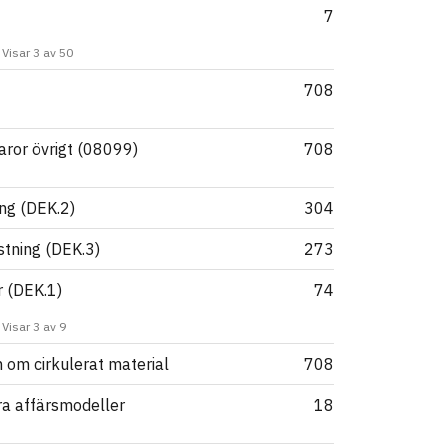
7
Visar 3 av 50
708
ror övrigt (08099)
708
ng (DEK.2)
304
stning (DEK.3)
273
 (DEK.1)
74
Visar 3 av 9
 om cirkulerat material
708
ra affärsmodeller
18