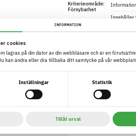
Kriterieområde:
Information
Förnybarhet
Innehåller 
INFORMATION
Visar 2 av 2
Dokumentation
Produktbla
gistrerade artikeln förhåller
er cookies
Byggvarude
som lagras på din dator av din webbläsare och är en förutsättnin
 kan ändra eller dra tillbaka ditt samtycke på vår webbplats
Other
Visar 3 av 3
Certifieringar
BREEAM SE
Inställningar
Statistik
BREEAM SE/
Farliga äm
Visa mer
Tillåt urval