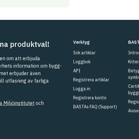
na produktval!
Verktyg
BAST
Sök artiklar
Intro
n om att erbjuda
Loggbok
Kriter
barhets information om bygg-
API
Betyg
met erbjuder även
symb
Registrera artiklar
l utfasning av farliga
Certi
Logga in
bygg
Registrera konto
Regis
 Miljöinstitutet
och
BASTAs FAQ (Support)
Avise