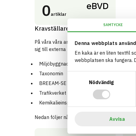
0
artiklar
SAMTYCKE
Kravställare och certifieringar
På våra våra artikelkort kan man se hur den re
Denna webbplats använd
sig till externa kravställare så som:
En kaka är en liten textfil 
webbplatsen ska fungera. Du
Miljöbyggnad
Taxonomin
Samtyckesval
Nödvändig
BREEAM-SE
Trafikverket
Kemikalieinspektionens PRIO-verktyg
Nedan följer några exempel:
Avvisa