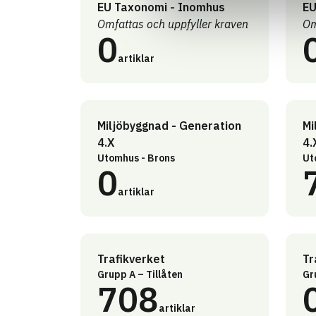
EU Taxonomi - Inomhus
EU
Omfattas och uppfyller kraven
Om
0
artiklar
Miljöbyggnad - Generation
Mi
4.X
4.
Utomhus - Brons
Ut
0
artiklar
Trafikverket
Tr
Grupp A – Tillåten
Gr
708
artiklar