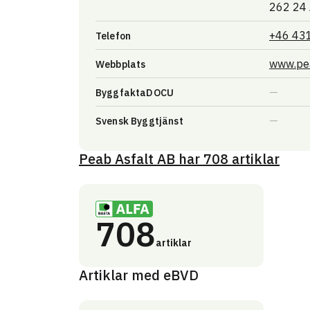
262 24
+46 43
Telefon
www.pea
Webbplats
ByggfaktaDOCU
Svensk Byggtjänst
Peab Asfalt AB
har
708
artiklar
708
artiklar
Artiklar med eBVD