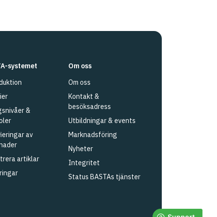
A-systemet
Om oss
duktion
Om oss
ier
Kontakt &
besöksadress
snivåer &
oler
Utbildningar & events
fieringar av
Marknadsföring
nader
Nyheter
trera artiklar
Integritet
ringar
Status BASTAs tjänster