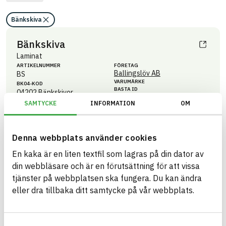
Bänkskiva
Bänkskiva
Laminat
ARTIKEL­NUMMER
FÖRETAG
Ballingslöv AB
BS
VARUMÄRKE
BK04-KOD
BASTA ID
04202
Bänkskivor
118464
SAMTYCKE
INFORMATION
OM
HÄLSO- OCH MILJÖ­FARLIGHET
Information finns
Denna webbplats använder cookies
Information ej lämnad
CIRKULARITET
En kaka är en liten textfil som lagras på din dator av
Information ej lämnad
FÖRNYBARHET
din webbläsare och är en förutsättning för att vissa
Information ej lämnad
MILJÖEFFEKTER – EPD
tjänster på webbplatsen ska fungera. Du kan ändra
Information ej lämnad
eller dra tillbaka ditt samtycke på vår webbplats.
EMISSIONER OCH TESTER