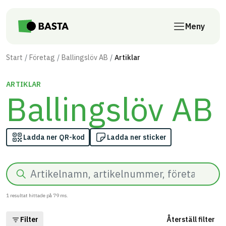
Till innehåll på sidan
Meny
Start
Företag
Ballingslöv AB
Artiklar
ARTIKLAR
Ballingslöv AB
Ladda ner QR-kod
Ladda ner sticker
Sök
1
resultat hittade på
79
ms.
Filter
Återställ filter