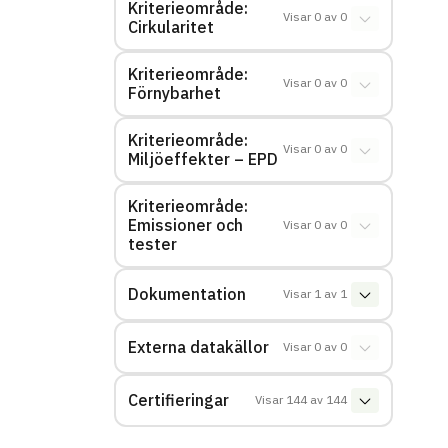
Kriterieområde:
Visar
0
av
0
Cirkularitet
Kriterieområde:
Visar
0
av
0
Förnybarhet
Kriterieområde:
Visar
0
av
0
Miljöeffekter – EPD
Kriterieområde:
Emissioner och
Visar
0
av
0
tester
Dokumentation
Visar
1
av
1
Externa datakällor
Visar
0
av
0
Certifieringar
Visar
144
av
144