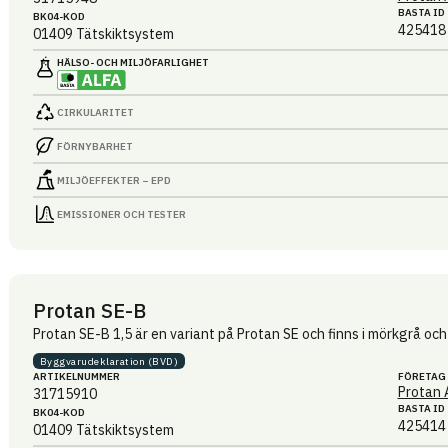
BASTA ID
BK04-KOD
425418
01409
Tätskiktsystem
HÄLSO- OCH MILJÖ­FARLIGHET
CIRKULARITET
FÖRNYBARHET
MILJÖEFFEKTER – EPD
EMISSIONER OCH TESTER
Protan SE-B
Protan SE-B 1,5 är en variant på Protan SE och finns i mörkgrå och 
Byggvaru­deklaration (BVD)
ARTIKEL­NUMMER
FÖRETAG
Protan 
31715910
BASTA ID
BK04-KOD
425414
01409
Tätskiktsystem