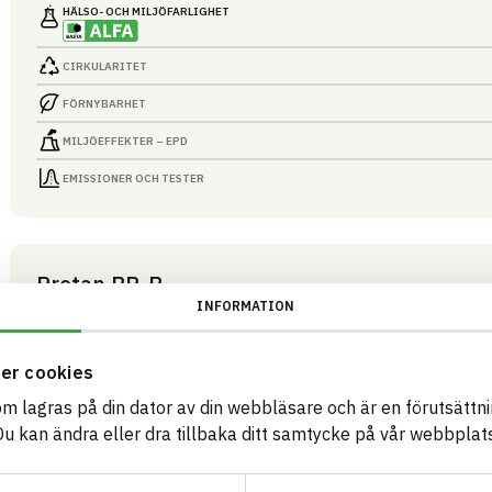
HÄLSO- OCH MILJÖ­FARLIGHET
CIRKULARITET
FÖRNYBARHET
MILJÖEFFEKTER – EPD
EMISSIONER OCH TESTER
Protan BP-B
INFORMATION
Takduk - vattenfördröjning på tak
ARTIKEL­NUMMER
FÖRETAG
Protan 
31717910
VARUMÄR
er cookies
BK04-KOD
Protan
01409
Tätskiktsystem
som lagras på din dator av din webbläsare och är en förutsättnin
BASTA ID
511075
 kan ändra eller dra tillbaka ditt samtycke på vår webbplats
HÄLSO- OCH MILJÖ­FARLIGHET