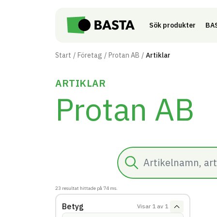
Till innehåll på sidan
Sök produkter
BAS
Start
Företag
Protan AB
Artiklar
ARTIKLAR
Protan AB
Sök
23
resultat hittade på
74
ms.
Betyg
Visar
1
av
1