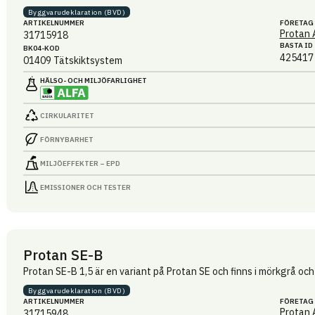
Byggvaru­deklaration (BVD)
ARTIKEL­NUMMER
FÖRETAG
Protan 
31715918
BASTA ID
BK04-KOD
425417
01409
Tätskiktsystem
HÄLSO- OCH MILJÖ­FARLIGHET
CIRKULARITET
FÖRNYBARHET
MILJÖEFFEKTER – EPD
EMISSIONER OCH TESTER
Protan SE-B
Protan SE-B 1,5 är en variant på Protan SE och finns i mörkgrå och 
Byggvaru­deklaration (BVD)
ARTIKEL­NUMMER
FÖRETAG
Protan 
31715948