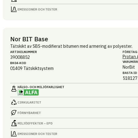
EMISSIONER OCH TESTER
Nor BIT Base
Tätskikt av SBS-modifierat bitumen med armering av polyester.
ARTIKEL­NUMMER
FÖRETAG
Protan 
39008852
VARUMÄR
BK04-KOD
NorBit
01409
Tätskiktsystem
BASTA ID
518127
HÄLSO- OCH MILJÖ­FARLIGHET
CIRKULARITET
FÖRNYBARHET
MILJÖEFFEKTER – EPD
EMISSIONER OCH TESTER