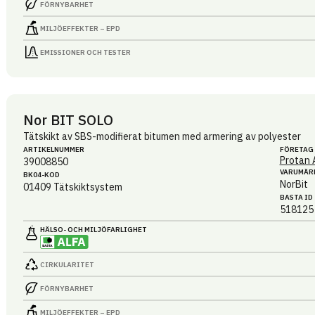
FÖRNYBARHET
MILJÖEFFEKTER – EPD
EMISSIONER OCH TESTER
Nor BIT SOLO
Tätskikt av SBS-modifierat bitumen med armering av polyester
ARTIKEL­NUMMER
FÖRETAG
Protan 
39008850
VARUMÄR
BK04-KOD
NorBit
01409
Tätskiktsystem
BASTA ID
518125
HÄLSO- OCH MILJÖ­FARLIGHET
CIRKULARITET
FÖRNYBARHET
MILJÖEFFEKTER – EPD