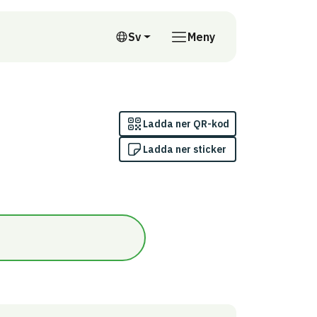
till annan webbplats
Sv
Meny
Svenska
Ladda ner QR-kod
Ladda ner sticker