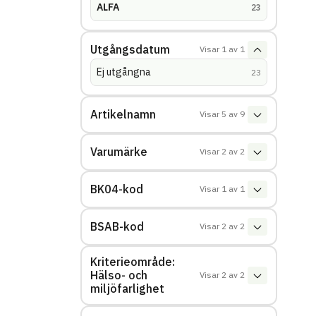
ALFA
(
träffar
)
23
Utgångsdatum
Visar
1
av
1
Ej utgångna
(
träffar
)
23
Artikelnamn
Visar
5
av
9
Varumärke
Visar
2
av
2
BK04-kod
Visar
1
av
1
BSAB-kod
Visar
2
av
2
Kriterieområde:
Hälso- och
Visar
2
av
2
miljöfarlighet