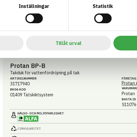
CIRKULARITET
Inställningar
Statistik
FÖRNYBARHET
MILJÖEFFEKTER – EPD
EMISSIONER OCH TESTER
Tillåt urval
Protan BP-B
Takduk för vattenfördröjning på tak
ARTIKEL­NUMMER
FÖRETAG
Protan 
31717940
VARUMÄR
BK04-KOD
Protan
01409
Tätskiktsystem
BASTA ID
511076
HÄLSO- OCH MILJÖ­FARLIGHET
CIRKULARITET