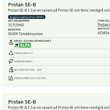
Protan SE-B
Protan SE-B 1,5 är en variant på Protan SE och finns i mörkgrå och 
Byggvaru­deklaration (BVD)
ARTIKEL­NUMMER
FÖRETAG
Protan 
31715940
BASTA ID
BK04-KOD
425416
01409
Tätskiktsystem
HÄLSO- OCH MILJÖ­FARLIGHET
CIRKULARITET
FÖRNYBARHET
MILJÖEFFEKTER – EPD
EMISSIONER OCH TESTER
Protan SE-B
Protan SE-B 1,5 är en variant på Protan SE och finns i mörkgrå och 