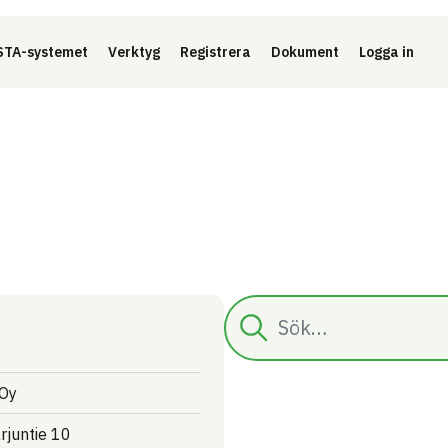
Länk 
TA-systemet
Verktyg
Registrera
Dokument
Logga in
Sök
 Oy
rjuntie 10