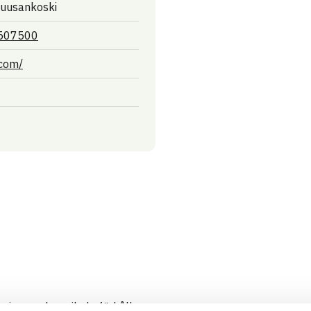
uusankoski
507500
Länk till annan webbplats
.com/
gistrerade artikeln förhåller