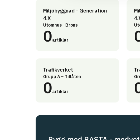
Miljöbyggnad - Generation
Mi
4.X
4.
Utomhus - Brons
Ut
0
artiklar
Trafikverket
Tr
Grupp A – Tillåten
Gr
0
artiklar
Bygg med BASTA - medvet