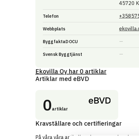
45720 K
+35857
Telefon
ekovilla
Webbplats
ByggfaktaDOCU
Svensk Byggtjänst
Ekovilla Oy
har
0
artiklar
Artiklar med eBVD
0
artiklar
Kravställare och certifieringar
På våra våra artikelkort kan man se hur den re