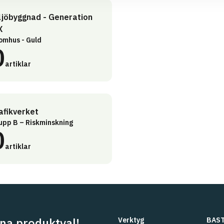
ljöbyggnad - Generation
X
omhus - Guld
0
artiklar
afikverket
upp B – Riskminskning
0
artiklar
na produktval!
Verktyg
BAST