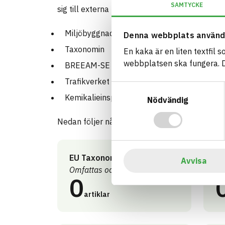
SAMTYCKE
sig till externa kravställare så som:
Miljöbyggnad
Denna webbplats använd
Taxonomin
En kaka är en liten textfil 
webbplatsen ska fungera. Du
BREEAM-SE
Trafikverket
Samtyckesval
Kemikalieinspektionens PRIO-verktyg
Nödvändig
Nedan följer några exempel:
EU Taxonomi - Inomhus
EU
Avvisa
Omfattas och uppfyller kraven
Om
0
artiklar