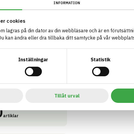
INFORMATION
er cookies
som lagras på din dator av din webbläsare och är en förutsättnin
 kan ändra eller dra tillbaka ditt samtycke på vår webbplats
Inställningar
Statistik
 Taxonomi - Utomhus
Tillåt urval
fattas och uppfyller kraven
0
artiklar