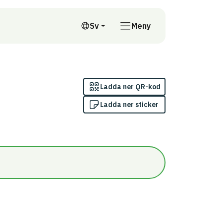
till annan webbplats
Sv
Meny
Svenska
Ladda ner QR-kod
Ladda ner sticker