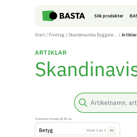
Till innehåll på sidan
Sök produkter
BAS
Start
Företag
Skandinaviska Byggelement AB
Artiklar
ARTIKLAR
Skandinavi
Sök
9
resultat hittade på
58
ms.
Betyg
Visar
1
av
1