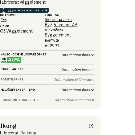
fabricerat väggelement
D
Byggvaru­deklaration (BVD)
IKEL­NUMMER
FÖRETAG
Skandinaviska
10xx
Byggelement AB
4-KOD
VARUMÄRKE
005
Väggelement
Byggelement
BASTA ID
692991
HÄLSO- OCH MILJÖ­FARLIGHET
Information finns
Information finns
CIRKULARITET
Information ej lämnad
FÖRNYBARHET
Information finns
MILJÖEFFEKTER – EPD
Information ej lämnad
EMISSIONER OCH TESTER
alkong
fabricerad Balkong