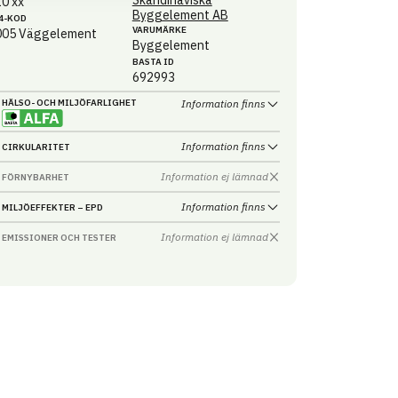
Skandinaviska
0 xx
Byggelement AB
4-KOD
VARUMÄRKE
005
Väggelement
Byggelement
BASTA ID
692993
HÄLSO- OCH MILJÖ­FARLIGHET
Information finns
Information finns
CIRKULARITET
Information ej lämnad
FÖRNYBARHET
Information finns
MILJÖEFFEKTER – EPD
Information ej lämnad
EMISSIONER OCH TESTER