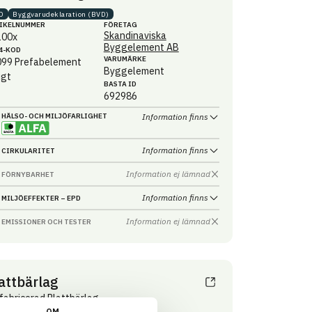
D
Byggvaru­deklaration (BVD)
IKEL­NUMMER
FÖRETAG
Skandinaviska
100x
Byggelement AB
4-KOD
VARUMÄRKE
099
Prefabelement
Byggelement
igt
BASTA ID
692986
HÄLSO- OCH MILJÖ­FARLIGHET
Information finns
Information finns
CIRKULARITET
Information ej lämnad
FÖRNYBARHET
Information finns
MILJÖEFFEKTER – EPD
Information ej lämnad
EMISSIONER OCH TESTER
attbärlag
fabricerad Plattbärlag
OM