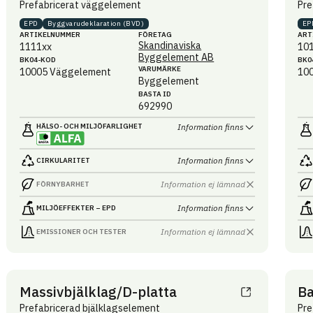
Prefabricerat väggelement
Pre
EPD
Byggvaru­deklaration (BVD)
EP
ARTIKEL­NUMMER
FÖRETAG
ART
Skandinaviska
1111xx
10
Byggelement AB
BK04-KOD
BK0
VARUMÄRKE
10005
Väggelement
10
Byggelement
BASTA ID
692990
HÄLSO- OCH MILJÖ­FARLIGHET
Information finns
Information finns
CIRKULARITET
Information ej lämnad
FÖRNYBARHET
Information finns
MILJÖEFFEKTER – EPD
Information ej lämnad
EMISSIONER OCH TESTER
Massivbjälklag/D-platta
B
Prefabricerad bjälklagselement
Pre