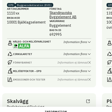
EPD
Byggvaru­deklaration (BVD)
EP
ARTIKEL­NUMMER
FÖRETAG
ART
Skandinaviska
1110 xx
13
Byggelement AB
BK04-KOD
BK0
VARUMÄRKE
10001
Bjälklagselement
10
Byggelement
övr
BASTA ID
692995
HÄLSO- OCH MILJÖ­FARLIGHET
Information finns
Information finns
CIRKULARITET
Information ej lämnad
FÖRNYBARHET
Information finns
MILJÖEFFEKTER – EPD
Information ej lämnad
EMISSIONER OCH TESTER
Skalvägg
Pl
Prefabricerad Skalvägg
Pre
INFORMATION
ARTIKEL­NUMMER
FÖRETAG