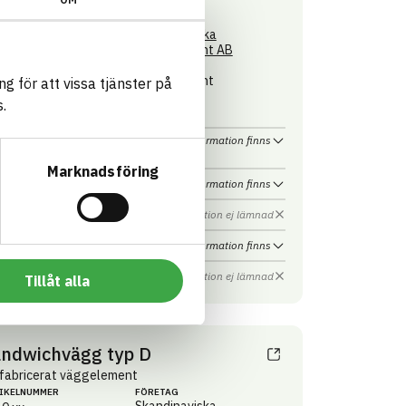
D
Byggvaru­deklaration (BVD)
IKEL­NUMMER
FÖRETAG
Skandinaviska
1001
Byggelement AB
4-KOD
VARUMÄRKE
001
Bjälklagselement
Byggelement
g för att vissa tjänster på
N
BASTA ID
350142760199
.
692989
HÄLSO- OCH MILJÖ­FARLIGHET
Information finns
Marknadsföring
Information finns
CIRKULARITET
Information ej lämnad
FÖRNYBARHET
Information finns
MILJÖEFFEKTER – EPD
Information ej lämnad
EMISSIONER OCH TESTER
Tillåt alla
ndwichvägg typ D
fabricerat väggelement
IKEL­NUMMER
FÖRETAG