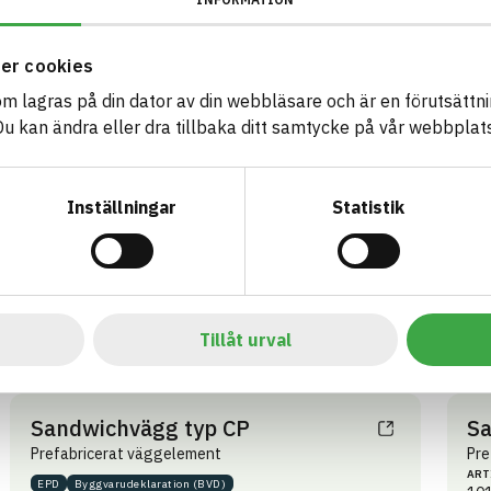
EP
Skandinaviska
101160
ART
Byggelement AB
BK04-KOD
11
VARUMÄRKE
10005
Väggelement
er cookies
BK0
Byggelement
GTIN
10
BASTA ID
7350142760410
som lagras på din dator av din webbläsare och är en förutsättnin
GTI
717409
07
 kan ändra eller dra tillbaka ditt samtycke på vår webbplats
HÄLSO- OCH MILJÖ­FARLIGHET
Information finns
Information ej lämnad
CIRKULARITET
Inställningar
Statistik
Information ej lämnad
FÖRNYBARHET
Information ej lämnad
MILJÖEFFEKTER – EPD
Information finns
EMISSIONER OCH TESTER
Tillåt urval
Sandwichvägg typ CP
Sa
Prefabricerat väggelement
Pre
ART
EPD
Byggvaru­deklaration (BVD)