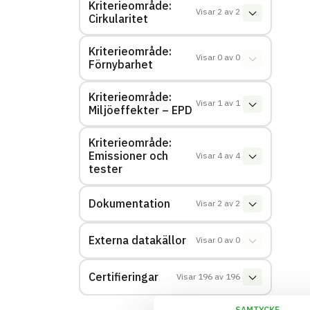
Kriterieområde:
Visar
2
av
2
Cirkularitet
Kriterieområde:
Visar
0
av
0
Förnybarhet
Kriterieområde:
Visar
1
av
1
Miljöeffekter – EPD
Kriterieområde:
Emissioner och
Visar
4
av
4
tester
Dokumentation
Visar
2
av
2
Externa datakällor
Visar
0
av
0
Certifieringar
Visar
196
av
196
SAMTYCKE