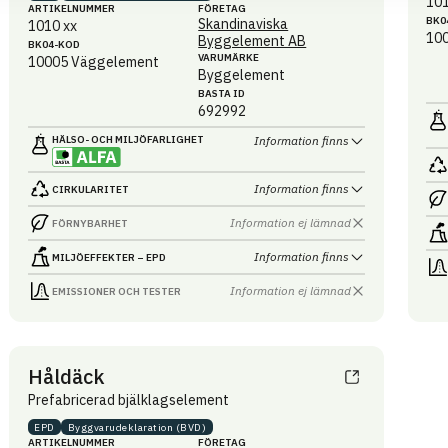
101
ARTIKEL­NUMMER
FÖRETAG
BK0
Skandinaviska
1010 xx
10
Byggelement AB
BK04-KOD
VARUMÄRKE
10005
Väggelement
Byggelement
BASTA ID
692992
HÄLSO- OCH MILJÖ­FARLIGHET
Information finns
Information finns
CIRKULARITET
Information ej lämnad
FÖRNYBARHET
Information finns
MILJÖEFFEKTER – EPD
Information ej lämnad
EMISSIONER OCH TESTER
Håldäck
Prefabricerad bjälklagselement
EPD
Byggvaru­deklaration (BVD)
ARTIKEL­NUMMER
FÖRETAG