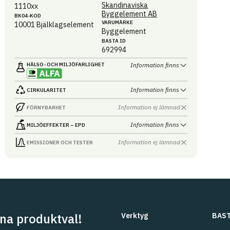
Skandinaviska
1110xx
Byggelement AB
BK04-KOD
VARUMÄRKE
10001
Bjälklagselement
Byggelement
BASTA ID
692994
HÄLSO- OCH MILJÖ­FARLIGHET
Information finns
Information finns
CIRKULARITET
Information ej lämnad
FÖRNYBARHET
Information finns
MILJÖEFFEKTER – EPD
Information ej lämnad
EMISSIONER OCH TESTER
na produktval!
Verktyg
BAST