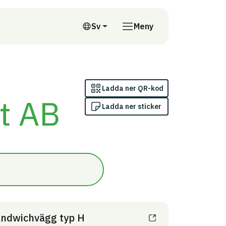
till annan webbplats
Sv
Meny
Svenska
Ladda ner QR-kod
t AB
Ladda ner sticker
ndwichvägg typ H