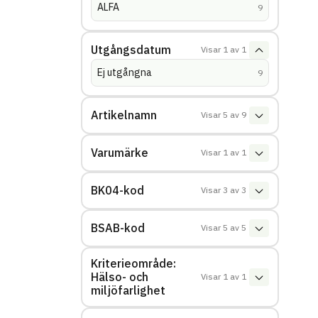
ALFA
(
träffar
)
9
Utgångsdatum
Visar
1
av
1
Ej utgångna
(
träffar
)
9
Artikelnamn
Visar
5
av
9
Varumärke
Visar
1
av
1
BK04-kod
Visar
3
av
3
BSAB-kod
Visar
5
av
5
Kriterieområde:
Hälso- och
Visar
1
av
1
miljöfarlighet