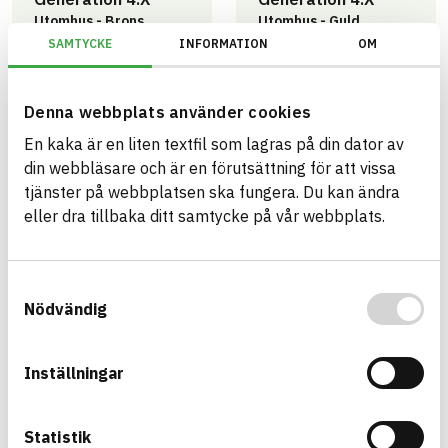
Utomhus - Brons
Utomhus - Guld
0
655
SAMTYCKE
INFORMATION
OM
artiklar
artiklar
Denna webbplats använder cookies
En kaka är en liten textfil som lagras på din dator av
Trafikverket
Trafikverket
din webbläsare och är en förutsättning för att vissa
Grupp B –
Grupp A – Tillåten
tjänster på webbplatsen ska fungera. Du kan ändra
Riskminskning
655
0
eller dra tillbaka ditt samtycke på vår webbplats.
artiklar
artiklar
Samtyckesval
Sök
Nödvändig
Artikelnamn
Ergofast GTX-F4 38
2
Inställningar
Ergofast GTX-F4 55
2
Statistik
Ergofast GTX-M4 26
2