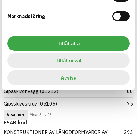
Visa mer
Visar 3 av 50
Varumärke
Marknadsföring
Gyproc
595
Glasroc
29
Tillåt alla
Ergofast
14
Tillåt urval
Visa mer
Visar 3 av 8
BK04-kod
Avvisa
Tunnplåtsprofiler (01511)
287
Gipsskivor vägg (01212)
88
Gipsskiveskruv (05105)
75
Visa mer
Visar 3 av 23
BSAB-kod
KONSTRUKTIONER AV LÄNGDFORMVAROR AV
293