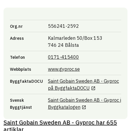
556241-2592
Org.nr
Kalmarleden 50/Box 153
Adress
746 24 Bålsta
0171-415400
Telefon
Länk till annan webbpla
www.gyproc.se
Webbplats
Saint Gobain Sweden AB - Gyproc
ByggfaktaDOCU
Länk till annan we
på
ByggfaktaDOCU
Saint Gobain Sweden AB - Gyproc
i
Svensk
Länk till annan webbpl
Byggkatalogen
Byggtjänst
Saint Gobain Sweden AB - Gyproc
har
655
artiklar