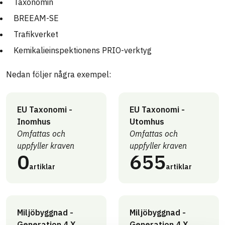
Taxonomin
BREEAM-SE
Trafikverket
Kemikalieinspektionens PRIO-verktyg
Nedan följer några exempel:
EU Taxonomi -
EU Taxonomi -
Inomhus
Utomhus
Omfattas och
Omfattas och
uppfyller kraven
uppfyller kraven
0
655
artiklar
artiklar
Miljöbyggnad -
Miljöbyggnad -
Generation 4.X
Generation 4.X