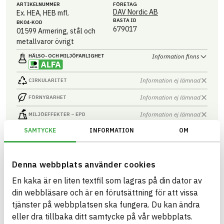
ARTIKEL­NUMMER
FÖRETAG
DAV Nordic AB
Ex. HEA, HEB mfl.
BASTA ID
BK04-KOD
679017
01599
Armering, stål och
metallvaror övrigt
HÄLSO- OCH MILJÖ­FARLIGHET
Information finns
Information ej lämnad
CIRKULARITET
Information ej lämnad
FÖRNYBARHET
Information ej lämnad
MILJÖEFFEKTER – EPD
SAMTYCKE
INFORMATION
OM
Information ej lämnad
EMISSIONER OCH TESTER
Denna webbplats använder cookies
DAV Nordic Vägräcke
En kaka är en liten textfil som lagras på din dator av
Vägräcke
din webbläsare och är en förutsättning för att vissa
ARTIKEL­NUMMER
FÖRETAG
tjänster på webbplatsen ska fungera. Du kan ändra
DAV Nordic AB
Vägräcke
BASTA ID
eller dra tillbaka ditt samtycke på vår webbplats.
BK04-KOD
679022