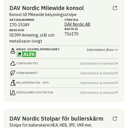
DAV Nordic Milewide konsol
Konsol till Milewide belysningsstolpe
ARTIKEL­NUMMER
FÖRETAG
DAV Nordic AB
170-25349
BASTA ID
BK04-KOD
716170
01599
Armering, stål och
metallvaror övrigt
HÄLSO- OCH MILJÖ­FARLIGHET
Information finns
Information ej lämnad
CIRKULARITET
Information ej lämnad
FÖRNYBARHET
Information ej lämnad
MILJÖEFFEKTER – EPD
Information ej lämnad
EMISSIONER OCH TESTER
DAV Nordic Stolpar för bullerskärm
Stolpe för bullerskärm HEA, HEB, IPE, VKR mm.