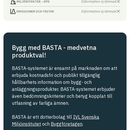
Information ej lämnad
MILJÖEFFEKTER – EPD
Information ej lämnad
EMISSIONER OCH TESTER
Bygg med BASTA - medvetna
produktval!
BASTA-systemet är ensamt på marknaden om att
erbjuda kostnadsfri och publikt tillgänglig
hållbarhets information om bygg- och
anläggningsprodukter. BASTA-systemet erbjuder
även bedömningskriterier och betyg kopplat till
utfasning av farliga ämnen.
BASTA är ett dotterbolag till
IVL Svenska
Miljöinstitutet
och
Byggföretagen
.