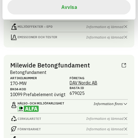
Information ej lämnad
CIRKULARITET
Avvisa
Information ej lämnad
FÖRNYBARHET
Information ej lämnad
MILJÖEFFEKTER – EPD
Information ej lämnad
EMISSIONER OCH TESTER
Milewide Betongfundament
Betongfundament
ARTIKEL­NUMMER
FÖRETAG
DAV Nordic AB
170-MW
BASTA ID
BK04-KOD
679025
10099
Prefabelement övrigt
HÄLSO- OCH MILJÖ­FARLIGHET
Information finns
Information ej lämnad
CIRKULARITET
Information ej lämnad
FÖRNYBARHET