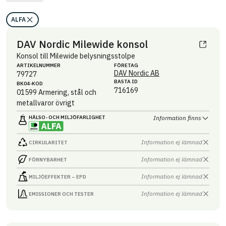
ALFA
DAV Nordic Milewide konsol
Konsol till Milewide belysningsstolpe
ARTIKEL­NUMMER
FÖRETAG
DAV Nordic AB
79727
BASTA ID
BK04-KOD
716169
01599
Armering, stål och
metallvaror övrigt
HÄLSO- OCH MILJÖ­FARLIGHET
Information finns
Information ej lämnad
CIRKULARITET
Information ej lämnad
FÖRNYBARHET
Information ej lämnad
MILJÖEFFEKTER – EPD
Information ej lämnad
EMISSIONER OCH TESTER