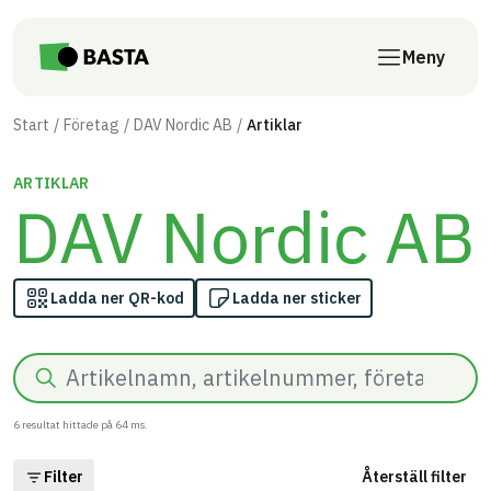
Till innehåll på sidan
Meny
Start
Företag
DAV Nordic AB
Artiklar
ARTIKLAR
DAV Nordic AB
Ladda ner QR-kod
Ladda ner sticker
Sök
6
resultat hittade på
64
ms.
Filter
Återställ filter