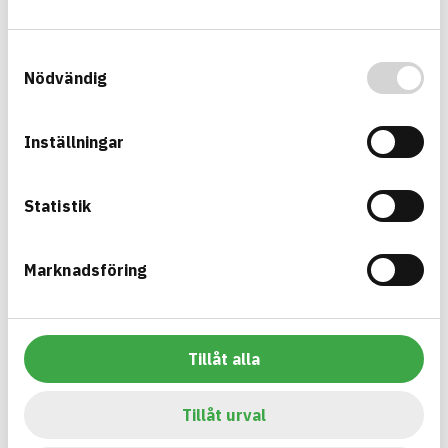
01599
Armering, stål och
metallvaror övrigt
HÄLSO- OCH MILJÖ­FARLIGHET
Information finns
Samtyckesval
Nödvändig
Information ej lämnad
CIRKULARITET
Information ej lämnad
FÖRNYBARHET
Inställningar
Information ej lämnad
MILJÖEFFEKTER – EPD
Information ej lämnad
EMISSIONER OCH TESTER
Statistik
Marknadsföring
Milewide Belysningsstolpe
Belysningsstolpe
ARTIKEL­NUMMER
FÖRETAG
DAV Nordic AB
S171-MW
Tillåt alla
BASTA ID
BK04-KOD
679023
18299
Belysningsvaror övrigt
Tillåt urval
HÄLSO- OCH MILJÖ­FARLIGHET
Information finns