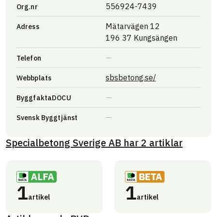
556924-7439
Org.nr
Mätarvägen 12
Adress
196 37 Kungsängen
Telefon
Länk till annan 
sbsbetong.se/
Webbplats
ByggfaktaDOCU
Svensk Byggtjänst
Specialbetong Sverige AB
har
2
artiklar
1
1
artikel
artikel