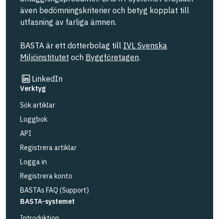
även bedömningskriterier och betyg kopplat till
utfasning av farliga ämnen.
BASTA är ett dotterbolag till
IVL Svenska
Miljöinstitutet
och
Byggföretagen
.
Länk till annan webbplats
LinkedIn
Verktyg
Sök artiklar
Loggbok
API
Registrera artiklar
Logga in
Registrera konto
BASTAs FAQ (Support)
BASTA-systemet
Introduktion