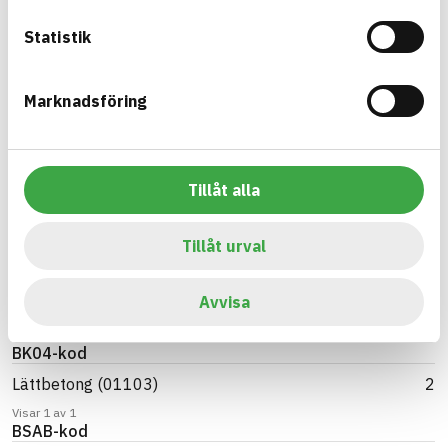
Grupp B –
Grupp A – Tillåten
Riskminskning
Statistik
1
1
artikel
artikel
Marknadsföring
Sök
Artikelnamn
SENAD HLWC (Betong)
1
Tillåt alla
SENAD HLWC (Tillsatser)
1
Tillåt urval
Visar 2 av 2
Varumärke
Avvisa
SENAD HLWC
2
Visar 1 av 1
BK04-kod
Lättbetong (01103)
2
Visar 1 av 1
BSAB-kod