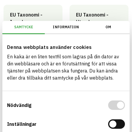
EU Taxonomi -
EU Taxonomi -
Inomhus
Utomhus
SAMTYCKE
INFORMATION
OM
Omfattas och
Omfattas och
uppfyller kraven
uppfyller kraven
0
2
Denna webbplats använder cookies
artiklar
artiklar
En kaka är en liten textfil som lagras på din dator av
din webbläsare och är en förutsättning för att vissa
tjänster på webbplatsen ska fungera. Du kan ändra
Miljöbyggnad -
Miljöbyggnad -
eller dra tillbaka ditt samtycke på vår webbplats.
Generation 4.X
Generation 4.X
Utomhus - Brons
Utomhus - Guld
1
1
Samtyckesval
artikel
artikel
Nödvändig
Inställningar
Trafikverket
Trafikverket