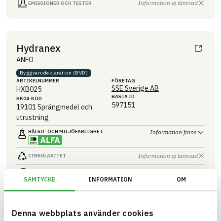
Information ej lämnad
EMISSIONER OCH TESTER
Hydranex
ANFO
Byggvaru­deklaration (BVD)
ARTIKEL­NUMMER
FÖRETAG
SSE Sverige AB
HXB025
BASTA ID
BK04-KOD
597151
19101
Sprängmedel och
utrustning
HÄLSO- OCH MILJÖ­FARLIGHET
Information finns
Information ej lämnad
CIRKULARITET
Information ej lämnad
FÖRNYBARHET
SAMTYCKE
INFORMATION
OM
Information ej lämnad
MILJÖEFFEKTER – EPD
Information ej lämnad
EMISSIONER OCH TESTER
Denna webbplats använder cookies