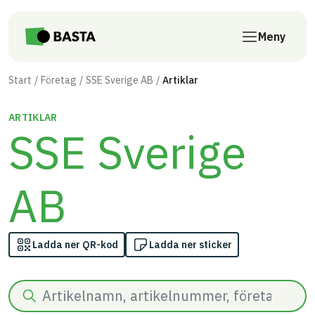
Till innehåll på sidan
Meny
Start
Företag
SSE Sverige AB
Artiklar
ARTIKLAR
SSE Sverige
AB
Ladda ner QR-kod
Ladda ner sticker
Sök