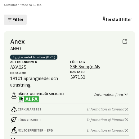
4
resultat hittade på
59
ms.
Filter
Återställ filter
Anex
ANFO
Byggvaru­deklaration (BVD)
ARTIKEL­NUMMER
FÖRETAG
SSE Sverige AB
AXA025
BASTA ID
BK04-KOD
597150
19101
Sprängmedel och
utrustning
HÄLSO- OCH MILJÖ­FARLIGHET
Information finns
Information ej lämnad
CIRKULARITET
Information ej lämnad
FÖRNYBARHET
Information ej lämnad
MILJÖEFFEKTER – EPD