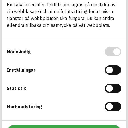
En kaka är en liten textfil som lagras på din dator av
din webbläsare och är en förutsättning för att vissa
Bernhard 80
tjänster på webbplatsen ska fungera. Du kan ändra
Känsliggjort emulsionssprängämne
eller dra tillbaka ditt samtycke på vår webbplats.
ARTIKEL­NUMMER
FÖRETAG
SSE Sverige AB
EMU_BERNHARD
BASTA ID
BK04-KOD
597211
19101
Sprängmedel och
Samtyckesval
utrustning
Nödvändig
HÄLSO- OCH MILJÖ­FARLIGHET
Information finns
Inställningar
Information ej lämnad
CIRKULARITET
Information ej lämnad
FÖRNYBARHET
Statistik
Information ej lämnad
MILJÖEFFEKTER – EPD
Information ej lämnad
EMISSIONER OCH TESTER
Marknadsföring
Emulstar