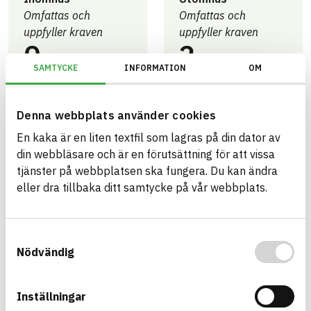
Omfattas och
Omfattas och
uppfyller kraven
uppfyller kraven
0
2
artiklar
artiklar
SAMTYCKE
INFORMATION
OM
Denna webbplats använder cookies
Miljöbyggnad -
Miljöbyggnad -
En kaka är en liten textfil som lagras på din dator av
Generation 4.X
Generation 4.X
din webbläsare och är en förutsättning för att vissa
Utomhus - Brons
Utomhus - Guld
0
2
tjänster på webbplatsen ska fungera. Du kan ändra
artiklar
artiklar
eller dra tillbaka ditt samtycke på vår webbplats.
Samtyckesval
Trafikverket
Trafikverket
Nödvändig
Grupp B –
Grupp A – Tillåten
Riskminskning
2
0
Inställningar
artiklar
artiklar