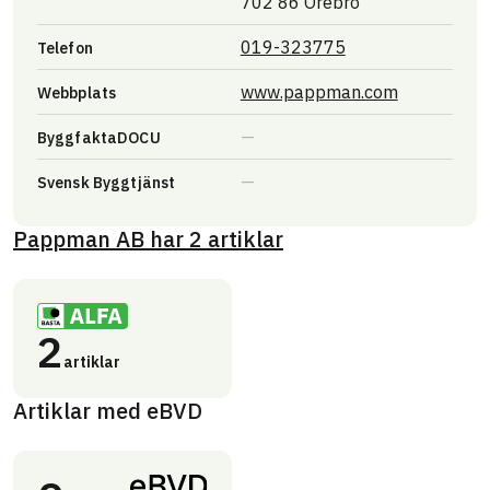
702 86 Örebro
019-323775
Telefon
Länk till a
www.pappman.com
Webbplats
ByggfaktaDOCU
Svensk Byggtjänst
Pappman AB
har
2
artiklar
2
artiklar
Artiklar med eBVD