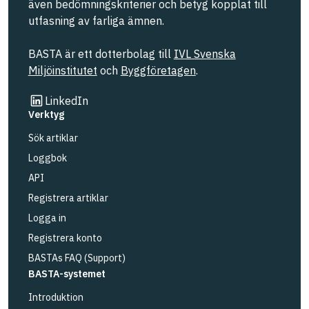
även bedömningskriterier och betyg kopplat till
utfasning av farliga ämnen.
BASTA är ett dotterbolag till
IVL Svenska
Miljöinstitutet
och
Byggföretagen
.
Länk till annan webbplats
LinkedIn
Verktyg
Sök artiklar
Loggbok
API
Registrera artiklar
Logga in
Registrera konto
BASTAs FAQ (Support)
BASTA-systemet
Introduktion