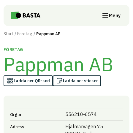
Till innehåll på sidan
Meny
Start
Företag
Pappman AB
FÖRETAG
Pappman AB
Ladda ner QR-kod
Ladda ner sticker
556210-6574
Org.nr
Hjälmarvägen 75
Adress