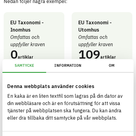
Nedan följer några exempel:
EU Taxonomi -
EU Taxonomi -
Inomhus
Utomhus
Omfattas och
Omfattas och
uppfyller kraven
uppfyller kraven
0
109
artiklar
artiklar
SAMTYCKE
INFORMATION
OM
Miljöbyggnad -
Miljöbyggnad -
Denna webbplats använder cookies
Generation 4.X
Generation 4.X
En kaka är en liten textfil som lagras på din dator av
Utomhus - Brons
Utomhus - Guld
din webbläsare och är en förutsättning för att vissa
0
109
tjänster på webbplatsen ska fungera. Du kan ändra
artiklar
artiklar
eller dra tillbaka ditt samtycke på vår webbplats.