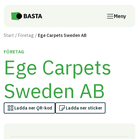
Till innehåll på sidan
Meny
Start
Företag
Ege Carpets Sweden AB
FÖRETAG
Ege Carpets
Sweden AB
Ladda ner QR-kod
Ladda ner sticker