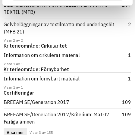
BELÄGGNINGAR AV MATTA ELLER PLATTOR AV
107
TEXTIL (MFB)
Golvbeläggningar av textilmatta med underlagsfilt
2
(MFB.21)
Visar 2 av 2
Kriterieområde: Cirkularitet
Information om cirkulerat material
1
Visar 1 av 1
Kriterieområde: Förnybarhet
Information om förnybart material
1
Visar 1 av 1
Certifieringar
BREEAM SE/Generation 2017
109
BREEAM SE/Generation 2017/Kriterium: Mat 07
109
Farliga ämnen
Visa mer
Visar 3 av 155