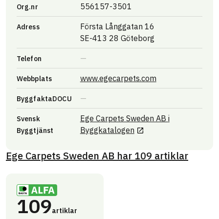
556157-3501
Org.nr
Första Långgatan 16
Adress
SE-413 28 Göteborg
Telefon
Länk till annan w
www.egecarpets.com
Webbplats
ByggfaktaDOCU
Ege Carpets Sweden AB
i
Svensk
Länk till annan webbpl
Byggkatalogen
Byggtjänst
Ege Carpets Sweden AB
har
109
artiklar
109
artiklar