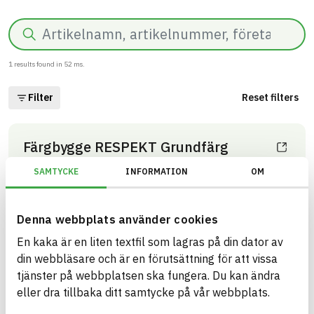
Search
1
results found in
52
ms.
Filter
Reset filters
Färgbygge RESPEKT Grundfärg
Färg för inomhusbruk. Ej för fuktiga miljöer.
SAMTYCKE
INFORMATION
OM
ARTICLE NUMBER
COMPANY
Färgbygge Produktion
31147, 31154
Sverige AB
BK04 CODE
BRAND NAME
03404
Vägg- och takfärg
Denna webbplats använder cookies
Färgbygge RESPEKT
inomhus
BASTA ID
En kaka är en liten textfil som lagras på din dator av
658736
din webbläsare och är en förutsättning för att vissa
HEALTH AND ENVIRONMENTAL HAZARDS
Information available
tjänster på webbplatsen ska fungera. Du kan ändra
eller dra tillbaka ditt samtycke på vår webbplats.
Information ej lämnad
CIRCULARITY