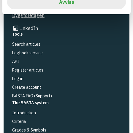
BASTA is a subsidiary to
IVL Swedish
Avvisa
Environmental Research Institute
and
Byggföretagen
.
Link to other website
LinkedIn
Tools
Search articles
Logbook service
API
Register articles
Log in
Create account
BASTA FAQ (Support)
The BASTA system
Introduction
Criteria
Grades & Symbols