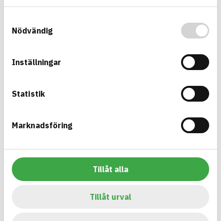
Information ej lämnad
RENEWABILITY
Samtyckesval
Information ej lämnad
ENVIRONMENTAL EFFECTS – EPD
Nödvändig
Information ej lämnad
EMISSIONS AND TESTS
Inställningar
Statistik
Build with BASTA - conscious
product choices!
Marknadsföring
The BASTA system is alone on the market in
offering free and publicly available information on
sustainability information about construction
Tillåt alla
products. The BASTA system also offers criteria's
and grades with regard to phasing out hazardous
Tillåt urval
substances.