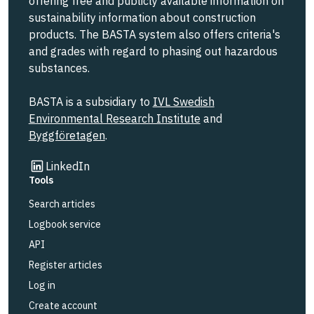
offering free and publicly available information on
sustainability information about construction
products. The BASTA system also offers criteria's
and grades with regard to phasing out hazardous
substances.
BASTA is a subsidiary to
IVL Swedish
Environmental Research Institute
and
Byggföretagen
.
Link to other website
LinkedIn
Tools
Search articles
Logbook service
API
Register articles
Log in
Create account