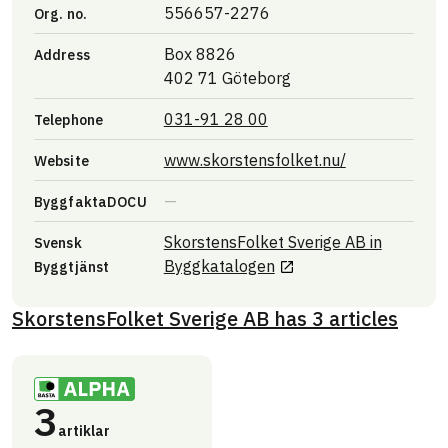
556657-2276
Org. no.
Box 8826
Address
402 71 Göteborg
031-91 28 00
Telephone
Link to other 
www.skorstensfolket.nu/
Website
ByggfaktaDOCU
SkorstensFolket Sverige AB
in
Svensk
Link to other website
Byggkatalogen
Byggtjänst
SkorstensFolket Sverige AB
has
3
articles
3
artiklar