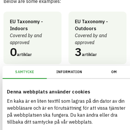
Below are some examples:
EU Taxonomy -
EU Taxonomy -
Indoors
Outdoors
Covered by and
Covered by and
approved
approved
0
3
artiklar
artiklar
SAMTYCKE
INFORMATION
OM
Miljöbyggnad -
Miljöbyggnad -
Generation 4.X
Generation 4.X
Denna webbplats använder cookies
Outdoors - Bronze
Outdoors - Gold
0
3
En kaka är en liten textfil som lagras på din dator av din
artiklar
artiklar
webbläsare och är en förutsättning för att vissa tjänster
på webbplatsen ska fungera. Du kan ändra eller dra
tillbaka ditt samtycke på vår webbplats.