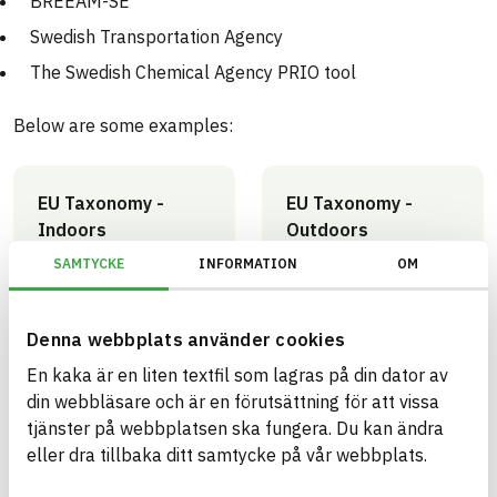
BREEAM-SE
Swedish Transportation Agency
The Swedish Chemical Agency PRIO tool
Below are some examples:
EU Taxonomy -
EU Taxonomy -
Indoors
Outdoors
Covered by and
Covered by and
SAMTYCKE
INFORMATION
OM
approved
approved
0
42
artiklar
artiklar
Denna webbplats använder cookies
En kaka är en liten textfil som lagras på din dator av
din webbläsare och är en förutsättning för att vissa
tjänster på webbplatsen ska fungera. Du kan ändra
Miljöbyggnad -
Miljöbyggnad -
eller dra tillbaka ditt samtycke på vår webbplats.
Generation 4.X
Generation 4.X
Outdoors - Bronze
Outdoors - Gold