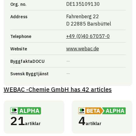
DE135109130
Org. no.
Fahrenberg 22
Address
D 22885 Barsbüttel
+49 (0)40 67057-0
Telephone
Link to other web
www.webac.de
Website
ByggfaktaDOCU
Svensk Byggtjänst
WEBAC -Chemie GmbH
has
42
articles
21
4
artiklar
artiklar