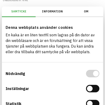
0
results found in
74
ms.
Filter
Reset filters
SAMTYCKE
INFORMATION
OM
Denna webbplats använder cookies
En kaka är en liten textfil som lagras på din dator av
din webbläsare och är en förutsättning för att vissa
Build with BASTA - conscious
tjänster på webbplatsen ska fungera. Du kan ändra
product choices!
eller dra tillbaka ditt samtycke på vår webbplats.
The BASTA system is alone on the market in
offering free and publicly available information on
Samtyckesval
sustainability information about construction
Nödvändig
products. The BASTA system also offers criteria's
and grades with regard to phasing out hazardous
substances.
Inställningar
BASTA is a subsidiary to
IVL Swedish
Environmental Research Institute
and
Statistik