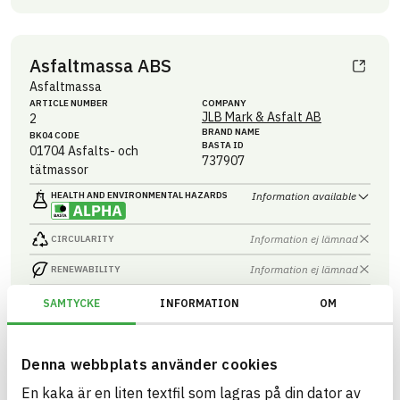
Asfaltmassa ABS
Asfaltmassa
ARTICLE NUMBER
COMPANY
JLB Mark & Asfalt AB
2
BRAND NAME
BK04 CODE
BASTA ID
01704
Asfalts- och
737907
tätmassor
HEALTH AND ENVIRONMENTAL HAZARDS
Information available
Information ej lämnad
CIRCULARITY
Information ej lämnad
RENEWABILITY
Information ej lämnad
ENVIRONMENTAL EFFECTS – EPD
SAMTYCKE
INFORMATION
OM
Information ej lämnad
EMISSIONS AND TESTS
Denna webbplats använder cookies
En kaka är en liten textfil som lagras på din dator av