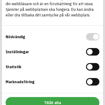
Asfaltmassa AG
din webbläsare och är en förutsättning för att vissa
Asfaltmassa
tjänster på webbplatsen ska fungera. Du kan ändra
ARTICLE NUMBER
COMPANY
eller dra tillbaka ditt samtycke på vår webbplats.
JLB Mark & Asfalt AB
3
BRAND NAME
BK04 CODE
BASTA ID
01704
Asfalts- och
737908
tätmassor
Samtyckesval
Nödvändig
HEALTH AND ENVIRONMENTAL HAZARDS
Information available
Information ej lämnad
CIRCULARITY
Inställningar
Information ej lämnad
RENEWABILITY
Information ej lämnad
ENVIRONMENTAL EFFECTS – EPD
Statistik
Information ej lämnad
EMISSIONS AND TESTS
Marknadsföring
Asfaltmassa ABb
Asfaltmassa
Tillåt alla
ARTICLE NUMBER
COMPANY