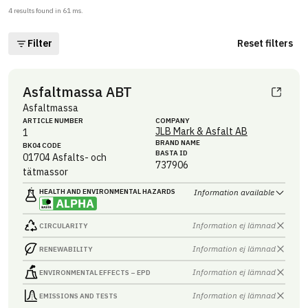
4
results found in
61
ms.
Filter
Reset filters
Asfaltmassa ABT
Asfaltmassa
ARTICLE NUMBER
COMPANY
JLB Mark & Asfalt AB
1
BRAND NAME
BK04 CODE
BASTA ID
01704
Asfalts- och
737906
tätmassor
HEALTH AND ENVIRONMENTAL HAZARDS
Information available
Information ej lämnad
CIRCULARITY
Information ej lämnad
RENEWABILITY
Information ej lämnad
ENVIRONMENTAL EFFECTS – EPD
Information ej lämnad
EMISSIONS AND TESTS